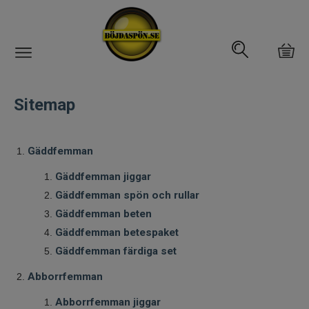
Gäddfemman
Sitemap
Abborrfemman
Gäddfemman
Interfiske
Gäddfemman jiggar
Rullar
Gäddfemman spön och rullar
Gäddfemman beten
Spön
Gäddfemman betespaket
Gäddfemman färdiga set
Fiskeset
Abborrfemman
Fiskedrag
Abborrfemman jiggar