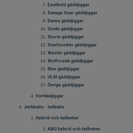
Eastfield gäddjiggar
Savage Gear gäddjiggar
Daiwa gäddjiggar
Gunki gäddjiggar
Storm gäddjiggar
Svartzonker gäddjiggar
Westin gäddjiggar
Wolfcreek gäddjiggar
Illex gäddjiggar
ULM gäddjiggar
Övriga gäddjiggar
Vertikaljiggar
Jerkbaits - tailbaits
Hybrid och tailbeten
ABU hybrid och tailbeten