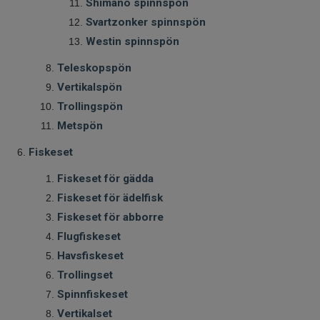
Shimano spinnspön
Svartzonker spinnspön
Westin spinnspön
Teleskopspön
Vertikalspön
Trollingspön
Metspön
Fiskeset
Fiskeset för gädda
Fiskeset för ädelfisk
Fiskeset för abborre
Flugfiskeset
Havsfiskeset
Trollingset
Spinnfiskeset
Vertikalset