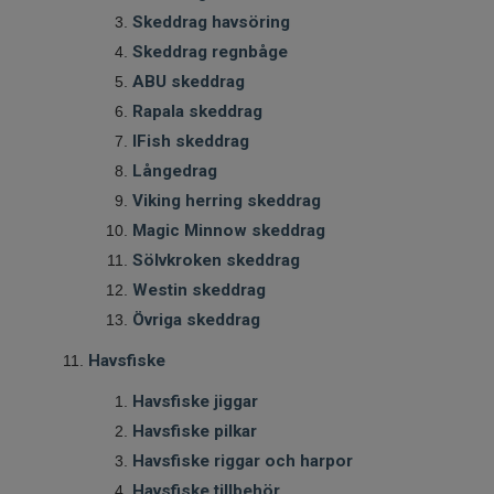
Skeddrag havsöring
Skeddrag regnbåge
ABU skeddrag
Rapala skeddrag
IFish skeddrag
Långedrag
Viking herring skeddrag
Magic Minnow skeddrag
Sölvkroken skeddrag
Westin skeddrag
Övriga skeddrag
Havsfiske
Havsfiske jiggar
Havsfiske pilkar
Havsfiske riggar och harpor
Havsfiske tillbehör