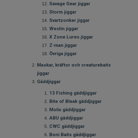
Savage Gear jiggar
Storm jiggar
Svartzonker jiggar
Westin jiggar
X Zone Lures jiggar
Z-man jiggar
Övriga jiggar
Maskar, kräftor och creaturebaits
jiggar
Gäddjiggar
13 Fishing gäddjiggar
Bite of Bleak gäddjiggar
Molix gäddjiggar
ABU gäddjiggar
CWC gäddjiggar
Boni Baits gäddjiggar