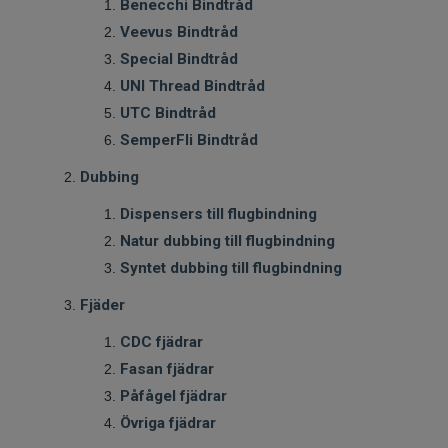
Benecchi Bindtråd
Veevus Bindtråd
Special Bindtråd
UNI Thread Bindtråd
UTC Bindtråd
SemperFli Bindtråd
Dubbing
Dispensers till flugbindning
Natur dubbing till flugbindning
Syntet dubbing till flugbindning
Fjäder
CDC fjädrar
Fasan fjädrar
Påfågel fjädrar
Övriga fjädrar