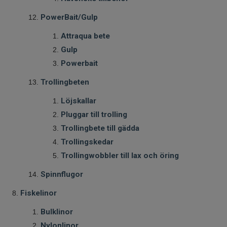
PowerBait/Gulp
Attraqua bete
Gulp
Powerbait
Trollingbeten
Löjskallar
Pluggar till trolling
Trollingbete till gädda
Trollingskedar
Trollingwobbler till lax och öring
Spinnflugor
Fiskelinor
Bulklinor
Nylonlinor