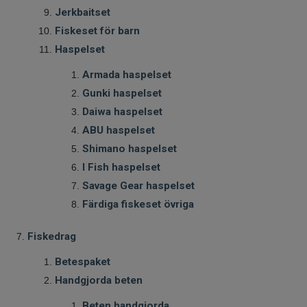
Jerkbaitset
Fiskeset för barn
Haspelset
Armada haspelset
Gunki haspelset
Daiwa haspelset
ABU haspelset
Shimano haspelset
I Fish haspelset
Savage Gear haspelset
Färdiga fiskeset övriga
Fiskedrag
Betespaket
Handgjorda beten
Beten handgjorda