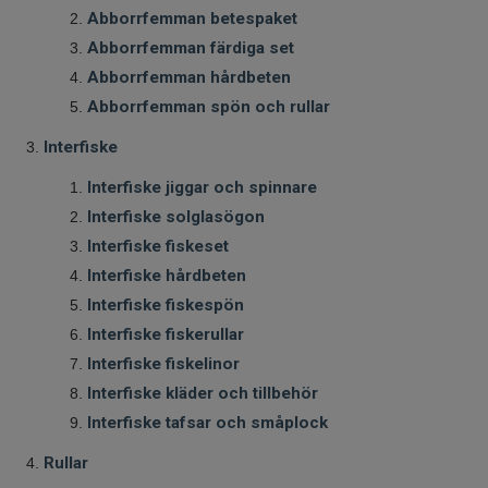
Abborrfemman betespaket
Fiskelinor
Abborrfemman färdiga set
Abborrfemman hårdbeten
Småplock
Abborrfemman spön och rullar
Tillbehör
Interfiske
Interfiske jiggar och spinnare
Flugbindning
Interfiske solglasögon
Interfiske fiskeset
Flugfiske
Interfiske hårdbeten
Interfiske fiskespön
Vinterfiske
Interfiske fiskerullar
Interfiske fiskelinor
Kläder
Interfiske kläder och tillbehör
Interfiske tafsar och småplock
Trolling
Rullar
Specimenfiske