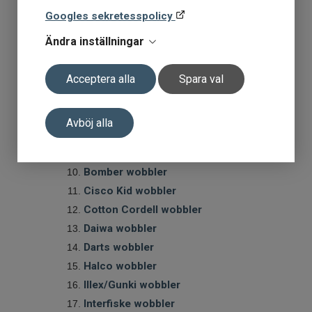
Abborre och ädelfisk wobbler
Googles sekretesspolicy
Abborrwobbler djupgående
Gäddwobbler djupgående
Ändra inställningar
Gäddwobbler
Göswobbler djupgående
Acceptera alla
Spara val
Göswobbler
Lax och havsörings wobbler
Avböj alla
ABU wobbler
Bite of Bleak wobbler
Bomber wobbler
Cisco Kid wobbler
Cotton Cordell wobbler
Daiwa wobbler
Darts wobbler
Halco wobbler
Illex/Gunki wobbler
Interfiske wobbler