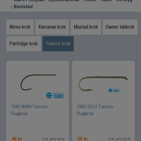
Syntetmaterial
-
Bindstäd
Tinsel
Ahrex krok
Kamasan krok
Mustad krok
Owner tubkrok
Tuber
Partridge krok
Tiemco krok
Verktyg bindstäd
Flugfiske
Vinterfiske
Kläder
TMC 8089 Tiemco
TMC 5212 Tiemco
Trolling
Flugkrok
Flugkrok
Specimenfiske
45
kr
55
kr
Ord. pris 65 kr
Ord. pris 65 kr