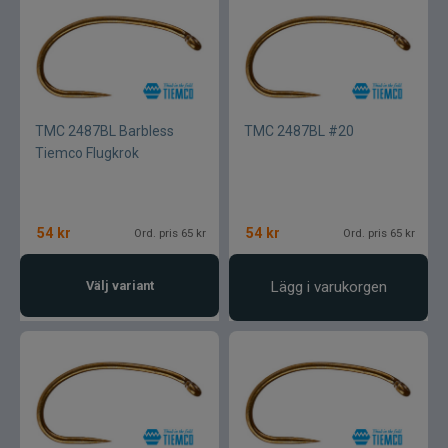
TMC 2487BL Barbless
TMC 2487BL #20
Tiemco Flugkrok
54
kr
54
kr
Ord. pris 65 kr
Ord. pris 65 kr
Välj variant
Lägg i varukorgen