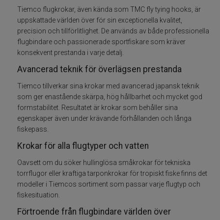
Tiemco flugkrokar, även kända som TMC fly tying hooks, är
Fiskelinor
uppskattade världen över för sin exceptionella kvalitet,
precision och tillförlitlighet. De används av både professionella
Småplock
flugbindare och passionerade sportfiskare som kräver
konsekvent prestanda i varje detalj.
Tillbehör
Avancerad teknik för överlägsen prestanda
Tiemco tillverkar sina krokar med avancerad japansk teknik
Flugbindning
som ger enastående skärpa, hög hållbarhet och mycket god
formstabilitet. Resultatet är krokar som behåller sina
Bindtråd
egenskaper även under krävande förhållanden och långa
fiskepass.
Dubbing
Krokar för alla flugtyper och vatten
Oavsett om du söker hullinglösa småkrokar för tekniska
Fjäder
torrflugor eller kraftiga tarponkrokar för tropiskt fiske finns det
modeller i Tiemcos sortiment som passar varje flugtyp och
Flash och Fiber
fiskesituation.
Förtroende från flugbindare världen över
Floss