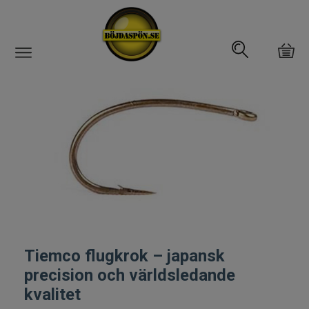
Gäddfemman
Abborrfemman
Interfiske
Rullar
Spön
Tiemco flugkrok – japansk
Fiskeset
precision och världsledande
kvalitet
Fiskedrag