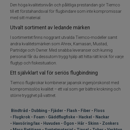
Den höga kvalitetsnivån och pålitliga prestandan gör Tiemco
till ett förstahandsval för flugbindare som inte kompromissar
Flugkrok
med sitt material.
Utvalt sortiment av ledande märken
Foam
I sortimentet finns noggrant utvalda Tiemco-modeller samt
Gäddflugfiske
andra kvalitetsmärken som Ahrex, Kamasan, Mustad,
Partridge och Owner. Med snabba leveranser och kunnig
personal får du dessutom trygg hjälp att hitta rätt krok för varje
Hackel nackar
flugtyp och fiskesituation.
Havsöring Lax
Ett självklart val för seriös flugbindning
Tiemco flugkrokar kombinerar japansk ingenjörskonst med
Huvuden ögon
kompromisslös kvalitet – ett val som ger bättre krokning och
större trygghet på vattnet.
Hår skinn Zonkers
Bindtråd
-
Dubbing
-
Fjäder
-
Flash
-
Fiber
-
Floss
Marc Petitjean
-
Flugkrok
-
Foam
-
Gäddflugfiske
-
Hackel
-
Nackar
-
Havsöring/lax
-
Huvuden
-
Ögon
-
Hår
-
Skinn
-
Zonkers
-
Marc Petitjean
-
Syntetmaterial
-
Tinsel
-
Tuber
-
Verktyg