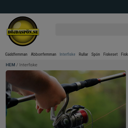
Gäddfemman
Abborrfemman
Interfiske
Rullar
Spön
Fiskeset
Fis
HEM
/ Interfiske