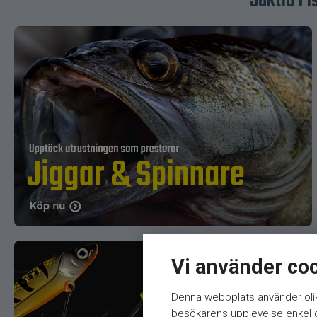
Jaktia Fi
Vi använder co
Denna webbplats använder olik
besökarens upplevelse enkel oc