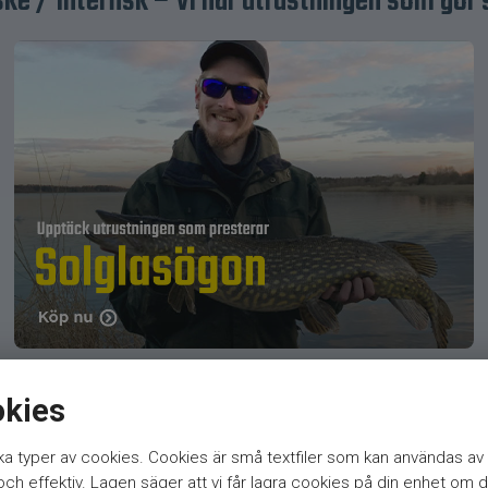
ske / Interfisk – Vi har utrustningen som gör 
okies
a typer av cookies. Cookies är små textfiler som kan användas av 
h effektiv. Lagen säger att vi får lagra cookies på din enhet om d