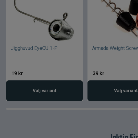
Jigghuvud EyeCU 1-P
Armada Weight Scre
19
kr
39
kr
Välj variant
Välj variant