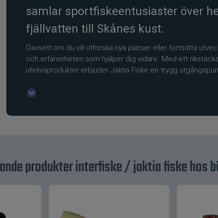
samlar sportfiskeentusiaster över he
fjällvatten till Skånes kust.
Oavsett om du vill utforska nya platser eller fortsätta utv
och erfarenheten som hjälper dig vidare. Med ett rikstäcka
utelivsprodukter erbjuder Jaktia Fiske en trygg utgångspun
Varför välja Jaktia Fiske / Interfiske?
Det som särskiljer Jaktia Fiske är kombinationen av sorti
samma tak.
Ett komplett sortiment för sportfisk
Genom samarbeten med etablerade leverantörer hittar du hos
ande produkter interfiske / jaktia fiske hos 
beten till kläder och tillbehör anpassade för nordiskt kli
mer traditionella fiskemetoder, vilket gör det enkelt att hitta
Rådgivning från fiskare – inte bara s