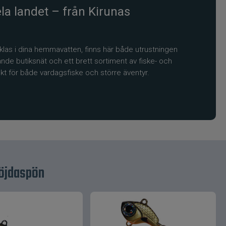
la landet – från Kirunas
ecklas i dina hemmavatten, finns här både utrustningen
nde butiksnät och ett brett sortiment av fiske- och
kt för både vardagsfiske och större äventyr.
ment, kunskap och engagemang – allt samlat under
e
 Jaktia Fiske allt från spön, rullar och
böjdaspön
mat. Sortimentet täcker både modernt predatorfiske och
 rätt utrustning oavsett inriktning.
äljare