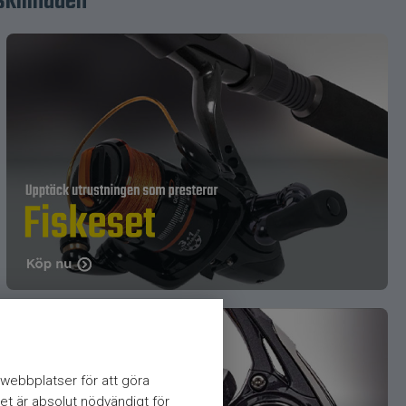
skillnaden
webbplatser för att göra
et är absolut nödvändigt för