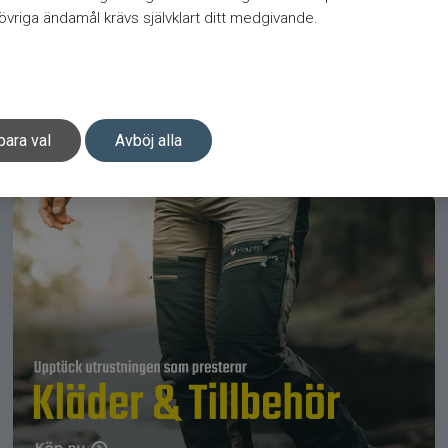
vriga ändamål krävs självklart ditt medgivande.
para val
Avböj alla