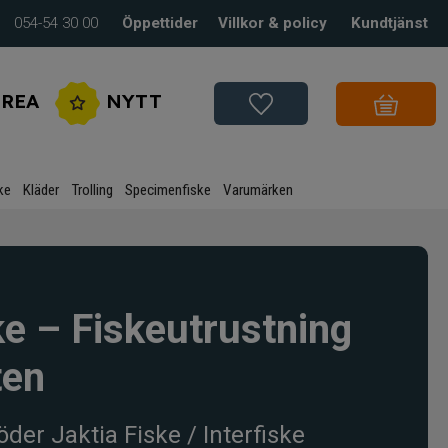
054-54 30 00
Öppettider
Villkor & policy
Kundtjänst
REA
NYTT
ke
Kläder
Trolling
Specimenfiske
Varumärken
ske – Fiskeutrustning
ten
söder Jaktia Fiske / Interfiske