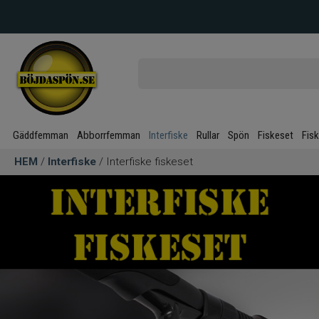
Gäddfemman
Abborrfemman
Interfiske
Rullar
Spön
Fiskeset
Fis
HEM
/
Interfiske
/ Interfiske fiskeset