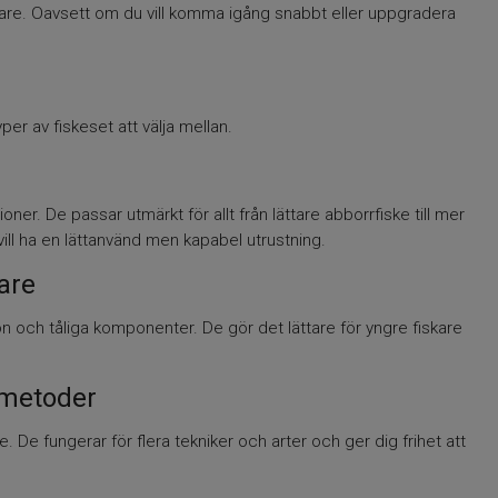
iskare. Oavsett om du vill komma igång snabbt eller uppgradera
yper av fiskeset att välja mellan.
ner. De passar utmärkt för allt från lättare abborrfiske till mer
vill ha en lättanvänd men kapabel utrustning.
are
on och tåliga komponenter. De gör det lättare för yngre fiskare
 metoder
ke. De fungerar för flera tekniker och arter och ger dig frihet att