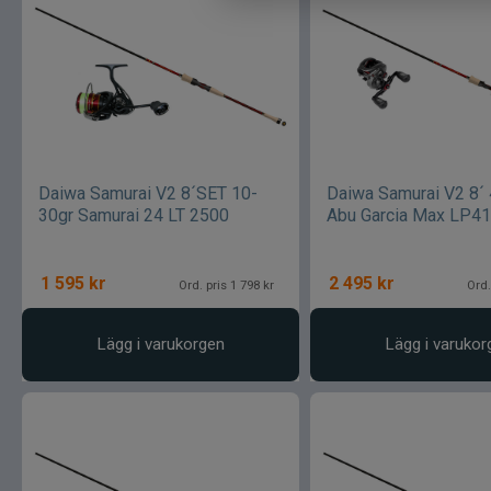
Daiwa Samurai V2 8´SET 10-
Daiwa Samurai V2 8´
30gr Samurai 24 LT 2500
Abu Garcia Max LP41
1 595
kr
2 495
kr
Ord. pris 1 798 kr
Ord.
Lägg i varukorgen
Lägg i varukor