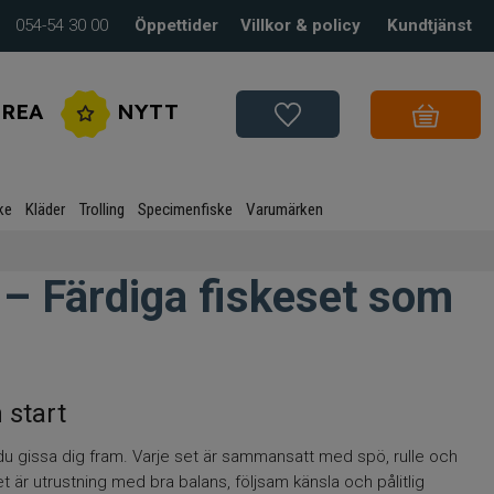
054-54 30 00
Öppettider
Villkor & policy
Kundtjänst
REA
NYTT
ke
Kläder
Trolling
Specimenfiske
Varumärken
e – Färdiga fiskeset som
 start
r du gissa dig fram. Varje set är sammansatt med spö, rulle och
 är utrustning med bra balans, följsam känsla och pålitlig