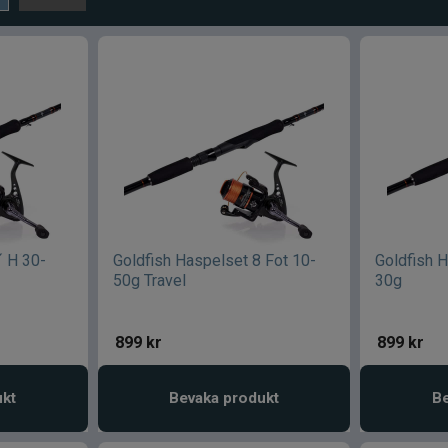
´ H 30-
Goldfish Haspelset 8 Fot 10-
Goldfish H
50g Travel
30g
899
kr
899
kr
ukt
Bevaka produkt
Be