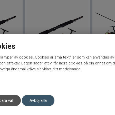
okies
 Fot 5-20g
Goldfish Haspelset 5.5 Fot 2-
Daiwa Sam
a typer av cookies. Cookies är små textfiler som kan användas av 
12g
30gr Samu
h effektiv. Lagen säger att vi får lagra cookies på din enhet om d
vriga ändamål krävs självklart ditt medgivande.
699
kr
1 595
kr
ukt
Bevaka produkt
Lä
para val
Avböj alla