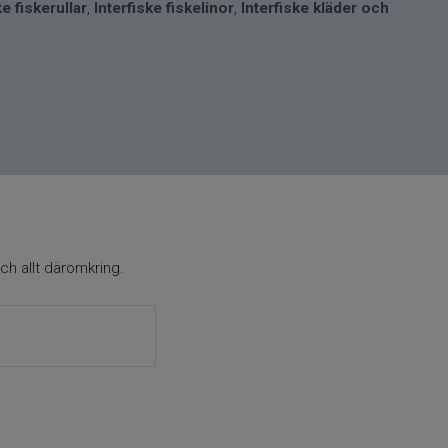
ke fiskerullar
,
Interfiske fiskelinor
,
Interfiske kläder och
ch allt däromkring.