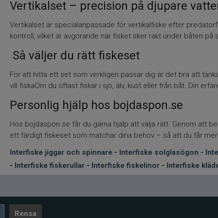
Vertikalset – precision på djupare vatt
Vertikalset är specialanpassade för vertikalfiske efter predat
kontroll, vilket är avgörande när fisket sker rakt under båten på 
Så väljer du rätt fiskeset
För att hitta ett set som verkligen passar dig är det bra att tän
vill fiskaOm du oftast fiskar i sjö, älv, kust eller från båt. Din erf
Personlig hjälp hos bojdaspon.se
Hos bojdaspon.se får du gärna hjälp att välja rätt. Genom att b
ett färdigt fiskeset som matchar dina behov – så att du får mer tid
Interfiske jiggar och spinnare
-
Interfiske solglasögon
-
Int
-
Interfiske fiskerullar
-
Interfiske fiskelinor
-
Interfiske kläd
Rensa