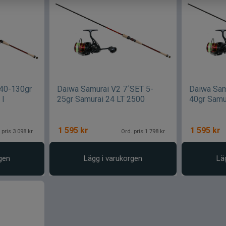
 40-130gr
Daiwa Samurai V2 7´SET 5-
Daiwa Sam
 l
25gr Samurai 24 LT 2500
40gr Samu
1 595
kr
1 595
kr
 pris 3 098 kr
Ord. pris 1 798 kr
gen
Lägg i varukorgen
Lä