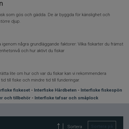
en
orfisk som gös och gädda. De är byggda för känslighet och
större djup.
ka igenom några grundläggande faktorer: Vilka fiskarter du främst
arenhetsnivå och hur aktivt du fiskar
erätta lite om hur och var du fiskar kan vi rekommendera
 till fiske och mindre tid till funderingar.
erfiske fiskeset
-
I
nterfiske Hårdbeten
-
Interfiske fiskespön
er och tillbehör
-
Interfiske tafsar och småplock
Sortera på
Sortera