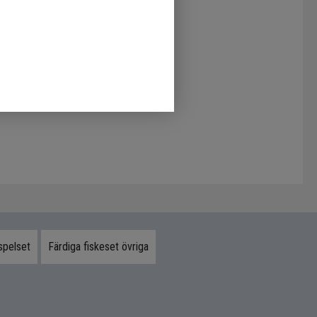
spelset
Färdiga fiskeset övriga