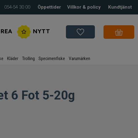
054-54 30 00
Öppettider
Villkor & policy
Kundtjänst
REA
NYTT
ke
Kläder
Trolling
Specimenfiske
Varumärken
et 6 Fot 5-20g