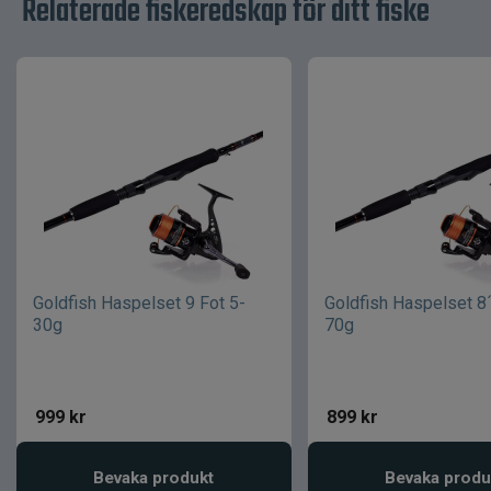
Relaterade fiskeredskap för ditt fiske
Goldfish Haspelset 9 Fot 5-
Goldfish Haspelset 8
30g
70g
999
kr
899
kr
Bevaka produkt
Bevaka produ