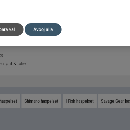
para val
Avböj alla
ke
e / put & take
haspelset
Shimano haspelset
I Fish haspelset
Savage Gear ha