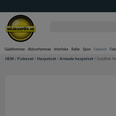
Gäddfemman
Abborrfemman
Interfiske
Rullar
Spön
Fiskeset
Fis
HEM
/
Fiskeset
/
Haspelset
/
Armada haspelset
/ Goldfish H