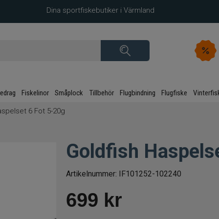
Dina sportfiskebutiker i Värmland
kedrag
Fiskelinor
Småplock
Tillbehör
Flugbindning
Flugfiske
Vinterfis
aspelset 6 Fot 5-20g
Goldfish Haspels
Artikelnummer:
IF101252-102240
699
kr