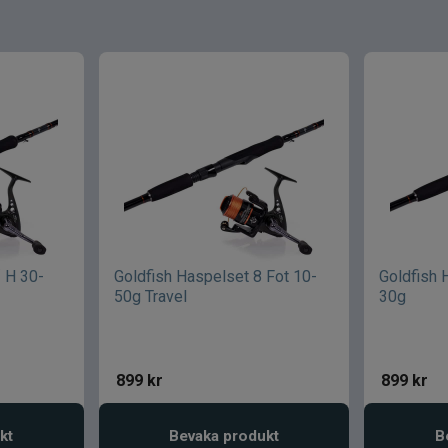
´ H 30-
Goldfish Haspelset 8 Fot 10-
Goldfish 
50g Travel
30g
899
kr
899
kr
kt
Bevaka produkt
B