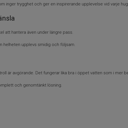
som inger trygghet och ger en inspirerande upplevelse vid varje hug
änsla
el att hantera även under längre pass.
om helheten upplevs smidig och följsam.
ontroll är avgörande. Det fungerar lika bra i öppet vatten som i mer 
omplett och genomtänkt lösning.