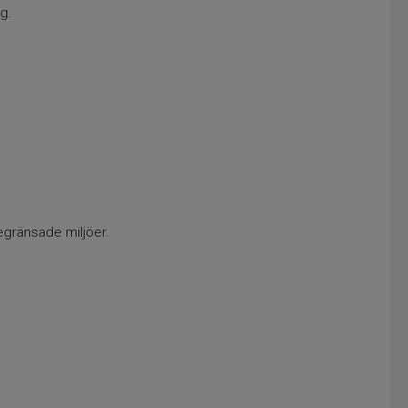
g.
begränsade miljöer.