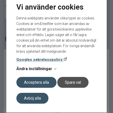
val i beteslådan.
Vi använder cookies
Westin wobbler
Övriga wobbler
Produktfördelar
Denna webbplats använder olika typer av cookies.
Cookies är små textfiler som kan användas av
Djupgående gång för effektivt fiske på
webbplatser för att göra besökarens upplevelse
rätt nivå
enkel och effektiv. Lagen säger att vi får lagra
Relaterade fiskeredskap för ditt fiske
cookies på din enhet om det är absolut nödvändigt
Stabil och rullande rörelse som triggar
för att använda webbplatsen. För övriga ändamål
hugg
krävs självklart ditt medgivande.
Lättfiskad design som passar många
Googles sekretesspolicy
tekniker
Ändra inställningar
Fungerar både för kastfiske och trolling
Pålitlig kvalitet från Rapala
Acceptera alla
Spara val
Scatter Rap Deep Husky
Rapala X-Light Shad
Produktfakta
Jerk 10cm
4cm/4g ROL
Avböj alla
Egenskap
Värde
Gång
Rullande, Stabil