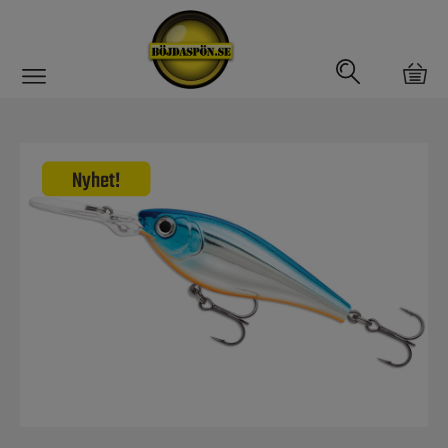
Gäddfemman
Abborrfemman
Interfiske
Rullar
Spön
Fiskeset
Fiskedrag