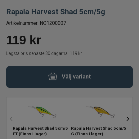
Rapala Harvest Shad 5cm/5g
Betespaket
Artikelnummer:
NO1200007
Handgjorda beten
119
kr
Jiggar och Gummibeten
Lägsta pris senaste 30 dagarna:
119 kr
Jerkbaits - tailbaits
Wobbler
Välj variant
Vibrationsbeten Bladebaits
Ytbete
Gäddspinnare
Rapala Harvest Shad 5cm/5g
Rapala Harvest Shad 5cm/5g
Rapa
FT
(Finns i lager)
G
(Finns i lager)
P
(Fi
Spinnare