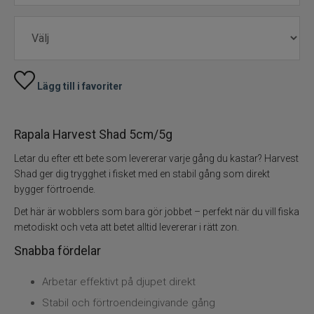
Skeddrag
Havsfiske
Lägg till i favoriter
PowerBait/Gulp
Rapala Harvest Shad 5cm/5g
Trollingbeten
Letar du efter ett bete som levererar varje gång du kastar? Harvest
Spinnflugor
Shad ger dig trygghet i fisket med en stabil gång som direkt
bygger förtroende.
Fiskelinor
Det här är wobblers som bara gör jobbet – perfekt när du vill fiska
metodiskt och veta att betet alltid levererar i rätt zon.
Småplock
Snabba fördelar
Tillbehör
Arbetar effektivt på djupet direkt
Stabil och förtroendeingivande gång