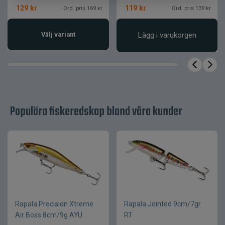
Gångdjup
Djupgående
129
kr
119
kr
Ord. pris 169 kr
Ord. pris 139 kr
Hårdplastkropp med
Konstruktion
integrerad sked
Välj variant
Lägg i varukorgen
Fast monterad
Sked
djupgående sked
Tekniker
Spinnfiske, trolling
Populära fiskeredskap bland våra kunder
Rapala Precision Xtreme
Rapala Jointed 9cm/7gr
Air Boss 8cm/9g AYU
RT