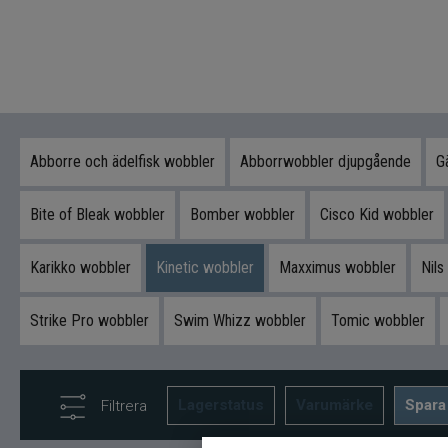
Abborre och ädelfisk wobbler
Abborrwobbler djupgående
G
Bite of Bleak wobbler
Bomber wobbler
Cisco Kid wobbler
Karikko wobbler
Kinetic wobbler
Maxximus wobbler
Nils
Strike Pro wobbler
Swim Whizz wobbler
Tomic wobbler
Lagerstatus
Varumärke
Spara
Filtrera