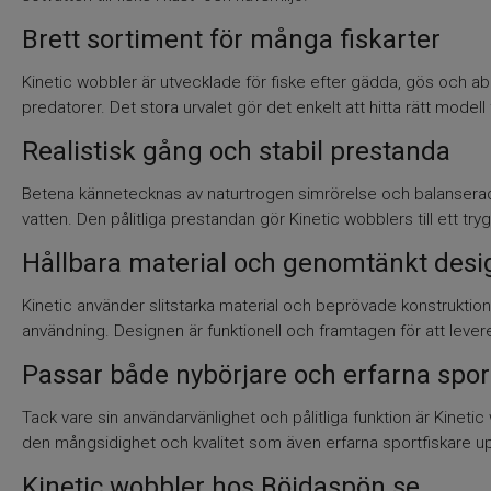
Brett sortiment för många fiskarter
Kinetic wobbler är utvecklade för fiske efter gädda, gös och a
predatorer. Det stora urvalet gör det enkelt att hitta rätt modell 
Realistisk gång och stabil prestanda
Betena kännetecknas av naturtrogen simrörelse och balansera
vatten. Den pålitliga prestandan gör Kinetic wobblers till ett trygg
Hållbara material och genomtänkt desi
Kinetic använder slitstarka material och beprövade konstruktio
användning. Designen är funktionell och framtagen för att leve
Passar både nybörjare och erfarna spor
Tack vare sin användarvänlighet och pålitliga funktion är Kinetic
den mångsidighet och kvalitet som även erfarna sportfiskare up
Kinetic wobbler hos Böjdaspön.se