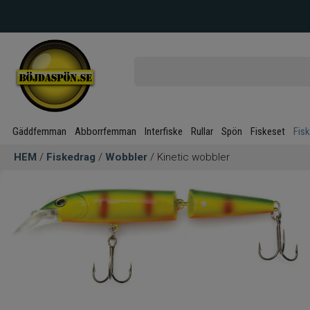
Gäddfemman
Abborrfemman
Interfiske
Rullar
Spön
Fiskeset
Fis
HEM
/
Fiskedrag
/
Wobbler
/ Kinetic wobbler