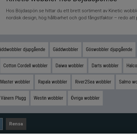
Hos Böjdaspön.se hittar du ett brett sortiment av Kinetic wobbl
nordisk design, hög hållbarhet och god fångstfaktor – redo att pr
äddwobbler djupgående
Gäddwobbler
Göswobbler djupgående
Cotton Cordell wobbler
Daiwa wobbler
Darts wobbler
Halco
 Master wobbler
Rapala wobbler
River2Sea wobbler
Salmo wo
Vänern Plugg
Westin wobbler
Övriga wobbler
Rensa