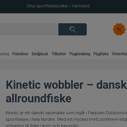
Dina sportfiskebutiker i Värmland
kedrag
Fiskelinor
Småplock
Tillbehör
Flugbindning
Flugfiske
Vinterfis
Kinetic wobbler – dansk
allroundfiske
Kinetic är ett danskt varumärke som ingår i Fairpoint Outdoors-nät
sportfiskare i hela Norden. Med ett mycket brett sortiment erbju
sötvatten till fiske i kust- och havsmiljö.