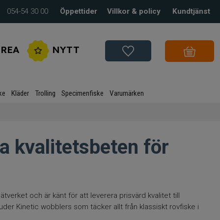
054-54 30 00
Öppettider
Villkor & policy
Kundtjänst
REA
NYTT
ke
Kläder
Trolling
Specimenfiske
Varumärken
a kvalitetsbeten för
verket och är känt för att leverera prisvärd kvalitet till
der Kinetic wobblers som täcker allt från klassiskt rovfiske i