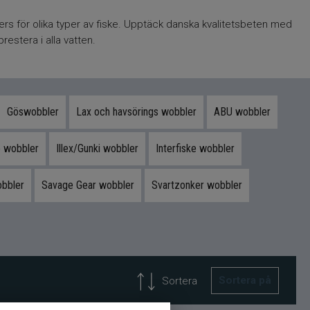
ers för olika typer av fiske. Upptäck danska kvalitetsbeten med
estera i alla vatten.
Göswobbler
Lax och havsörings wobbler
ABU wobbler
 wobbler
Illex/Gunki wobbler
Interfiske wobbler
bbler
Savage Gear wobbler
Svartzonker wobbler
Sortera på
Sortera