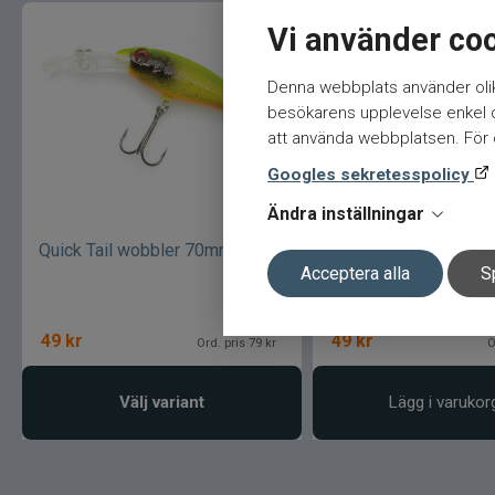
Vi använder co
Denna webbplats använder olik
besökarens upplevelse enkel oc
att använda webbplatsen. För ö
Googles sekretesspolicy
Ändra inställningar
Quick Tail wobbler 70mm
Quick Tail 7 cm -
Red/white/silver
Acceptera alla
S
49
kr
49
kr
Ord. pris 79 kr
O
Välj variant
Lägg i varukor