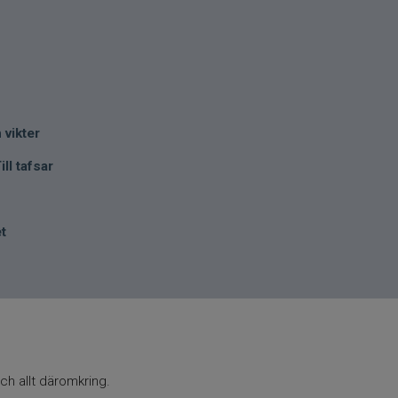
 vikter
ill tafsar
et
ch allt däromkring.