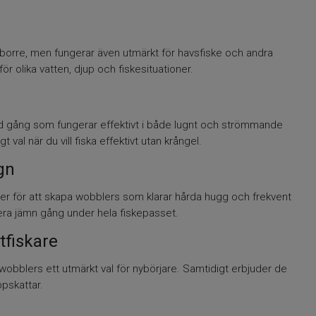
bborre, men fungerar även utmärkt för havsfiske och andra
för olika vatten, djup och fiskesituationer.
d gång som fungerar effektivt i både lugnt och strömmande
t val när du vill fiska effektivt utan krångel.
gn
ner för att skapa wobblers som klarar hårda hugg och frekvent
rera jämn gång under hela fiskepasset.
tfiskare
 wobblers ett utmärkt val för nybörjare. Samtidigt erbjuder de
pskattar.