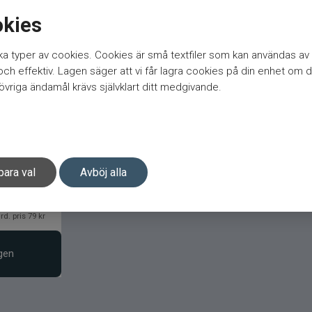
okies
a typer av cookies. Cookies är små textfiler som kan användas av 
h effektiv. Lagen säger att vi får lagra cookies på din enhet om d
vriga ändamål krävs självklart ditt medgivande.
para val
Avböj alla
rd. pris 79 kr
gen