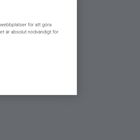
webbplatser för att göra
et är absolut nödvändigt för