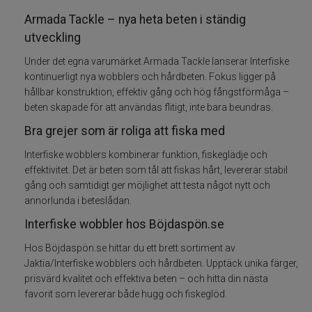
Armada Tackle – nya heta beten i ständig
Skeddrag
utveckling
Under det egna varumärket Armada Tackle lanserar Interfiske
Havsfiske
kontinuerligt nya wobblers och hårdbeten. Fokus ligger på
hållbar konstruktion, effektiv gång och hög fångstförmåga –
PowerBait/Gulp
beten skapade för att användas flitigt, inte bara beundras.
Bra grejer som är roliga att fiska med
Trollingbeten
Interfiske wobblers kombinerar funktion, fiskeglädje och
effektivitet. Det är beten som tål att fiskas hårt, levererar stabil
Spinnflugor
gång och samtidigt ger möjlighet att testa något nytt och
annorlunda i beteslådan.
Fiskelinor
Interfiske wobbler hos Böjdaspön.se
Småplock
Hos Böjdaspön.se hittar du ett brett sortiment av
Jaktia/Interfiske wobblers och hårdbeten. Upptäck unika färger,
Tillbehör
prisvärd kvalitet och effektiva beten – och hitta din nästa
favorit som levererar både hugg och fiskeglöd.