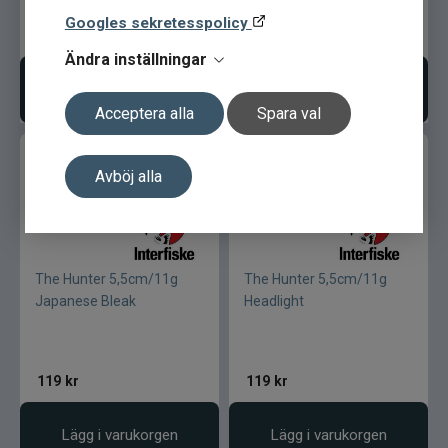
Googles sekretesspolicy
119
kr
119
kr
Ändra inställningar
Lägg i varukorgen
Lägg i varukorgen
Acceptera alla
Spara val
Avböj alla
The Hunter 5,5cm/11g
The Hunter 5,5cm/11g
Japanese Bleak
Headlight
119
kr
119
kr
Lägg i varukorgen
Lägg i varukorgen