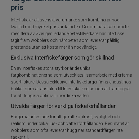
pris
Betespaket
Interfiske är ett svenskt varumärke som kombinerar hög
Handgjorda beten
kvalitet med mycket prisvärda beten. Genom nära samarbete
med flera av Sveriges ledande betestillverkare har Interfiske
tagit fram wobblers och hårdbeten som levererar pålitlig
Jiggar och Gummibeten
prestanda utan att kosta mer än nödvändigt.
Exklusiva Interfiskefärger som gör skillnad
Jerkbaits - tailbaits
En av Interfiskes stora styrkor är de unika
Wobbler
färgkombinationerna som utvecklats i samarbete med erfarna
sportfiskare. Dessa exklusiva Interfiskefärger finns endast hos
butiker som är anslutna till Interfiske-kedjan och är framtagna
Vibrationsbeten Bladebaits
för att fungera optimalt i nordiska vatten.
Ytbete
Utvalda färger för verkliga fiskeförhållanden
Färgerna är testade för att ge rätt kontrast, synlighet och
Gäddspinnare
realism under olika ljus- och vattenförhållanden. Resultatet är
wobblers som ofta levererar hugg när standardfärger inte
Spinnare
räcker till.