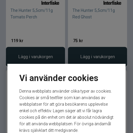
The Hunter 5,5cm/11g
The Hunter 5,5cm/11g
Tomato Perch
Red Ghost
119
kr
75
kr
Lägg i varukorgen
Lägg i varukorgen
Vi använder cookies
Denna webbplats använder olika typer av cookies.
Cookies är små textfiler som kan användas av
webbplatser för att göra besökarens upplevelse
enkel och effektiv. Lagen säger att vi får lagra
The Hunter 5,5cm/11g
The Hunter 5,5cm/11g
cookies på din enhet om det är absolut nödvändigt
Lemon Delight
Japanese Blue Bleak
för att använda webbplatsen. För övriga ändamål
krävs självklart ditt medgivande.