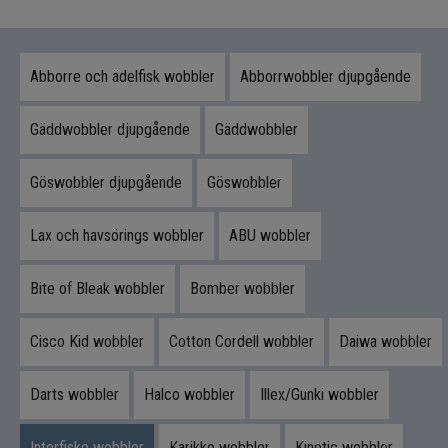
Flugbindning
Flugfiske
Abborre och ädelfisk wobbler
Abborrwobbler djupgående
Vinterfiske
Gäddwobbler djupgående
Gäddwobbler
Kläder
Göswobbler djupgående
Göswobbler
Trolling
Lax och havsörings wobbler
ABU wobbler
Specimenfiske
Bite of Bleak wobbler
Bomber wobbler
Varumärken
Cisco Kid wobbler
Cotton Cordell wobbler
Daiwa wobbler
Darts wobbler
Halco wobbler
Illex/Gunki wobbler
Interfiske wobbler
Karikko wobbler
Kinetic wobbler