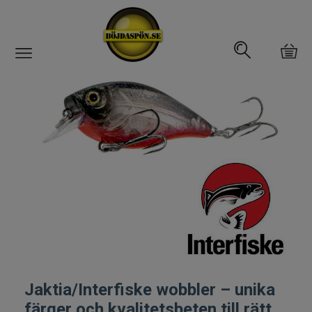
Gäddfemman
Abborrfemman
Interfiske
Rullar
Spön
Fiskeset
Jaktia/Interfiske wobbler – unika
Fiskedrag
färger och kvalitetsbeten till rätt