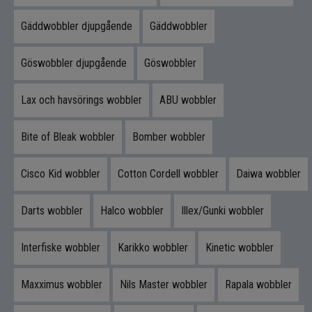
Flugbindning
Gäddwobbler djupgående
Gäddwobbler
Flugfiske
Göswobbler djupgående
Göswobbler
Vinterfiske
Lax och havsörings wobbler
ABU wobbler
Kläder
Bite of Bleak wobbler
Bomber wobbler
Trolling
Cisco Kid wobbler
Cotton Cordell wobbler
Daiwa wobbler
Specimenfiske
Darts wobbler
Halco wobbler
Illex/Gunki wobbler
Varumärken
Interfiske wobbler
Karikko wobbler
Kinetic wobbler
Maxximus wobbler
Nils Master wobbler
Rapala wobbler