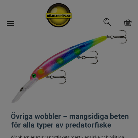
Gäddfemman
Abborrfemman
Interfiske
Rullar
Spön
Övriga wobbler – mångsidiga beten
Fiskeset
för alla typer av predatorfiske
Fiskedrag
Wobblern är ett av sportfiskets mest klassiska och pålitliga