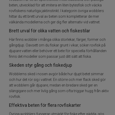
beten, utvecklad för att imitera en liten bytesfisk och väcka
Betespaket
rovfiskens naturliga jaktinstinkt. I kategorin övriga wobblers
hittar du ett brett urval av beten som kompletterar de mer
Handgjorda beten
välkända modellerna och ger dig fler alternativ vid vattnet.
Brett urval för olika vatten och fiskestilar
Jiggar och Gummibeten
Här finns wobbler i många olika storlekar, färger, former och
gångdjup. Oavsett om du fiskar grunt i vikar, söker rovfisk på
Jerkbaits - tailbaits
djupare vatten eller behöver ett bete för speciella förhållanden
finns det modeller som passar just ditt sätt att fiska.
Wobbler
Skeden styr gång och fiskedjup
Vibrationsbeten Bladebaits
Wobblerns sked i nosen avgör både hur djupt betet simmar
och hur det rör sig i vattnet. En större och mer flack sked gör
att wobblern går djupare, medan en bredare sked ger en
Ytbete
slängigare och mer livlig gång som ofta triggar hugg från aktiv
rovfisk.
Gäddspinnare
Effektiva beten för flera rovfiskarter
Spinnare
Övriga wobblers fungerar utmärkt för fiske efter gädda, gös,