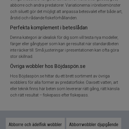
abborre och andra predatorer. Variationerna i rörelsemönster
och siluett gör det möjligt att anpassa betesvalet efter både art,
Skeddrag
årstid och rådande fiskeförhållanden.
Havsfiske
Perfekta komplement i beteslådan
Denna kategori är idealisk för dig som vill testa nya modeller,
PowerBait/Gulp
färger eller gångtyper som kan ge resultat när standardbeten
inte räcker till. Små justeringar i presentationen kan ofta göra
Trollingbeten
stor skillnad.
Övriga wobbler hos Böjdaspön.se
Spinnflugor
Hos Böjdaspön.se hittar du ett brett sortiment av övriga
wobblers för alla former av predatorfiske. Oavsett vatten, art
Fiskelinor
eller teknik finns här beten som levererar rätt gång, rätt känsla
och rätt resultat – fiskepass efter fiskepass.
Småplock
Tillbehör
Abborre och ädelfisk wobbler
Abborrwobbler djupgående