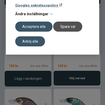
Googles sekretesspolicy
Ändra inställningar
Acceptera alla
Spara val
Avböj alla
Spro Iris The Kid 4,8cm/6g
Spro Iris The Kid 4,8cm/6g
Brown Trout
169
kr
169
kr
Ord. pris 209 kr
Ord. pris 209 kr
Lägg i varukorgen
Välj variant