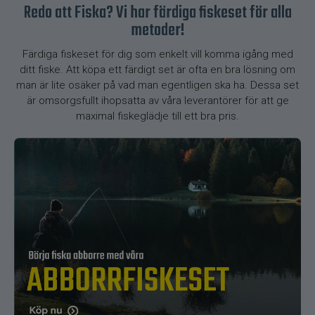
Redo att Fiska? Vi har färdiga fiskeset för alla
metoder!
Färdiga fiskeset för dig som enkelt vill komma igång med
ditt fiske. Att köpa ett färdigt set är ofta en bra lösning om
man är lite osäker på vad man egentligen ska ha. Dessa set
är omsorgsfullt ihopsatta av våra leverantörer för att ge
maximal fiskeglädje till ett bra pris.