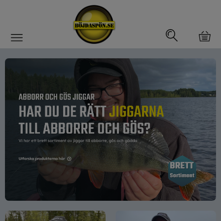
Gäddfemman
Abborrfemman
Interfiske
Rullar
Spön
Fiskeset
Fiskedrag