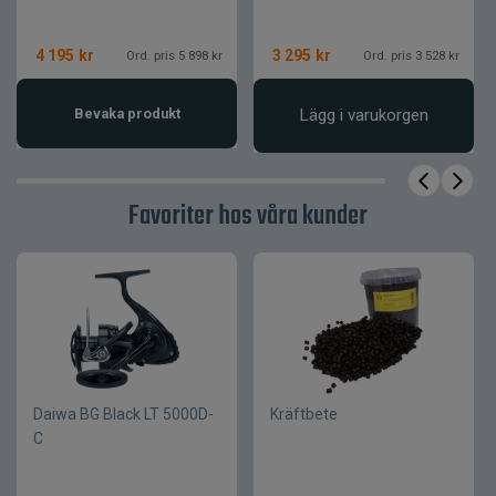
4 195
kr
3 295
kr
Ord. pris 5 898 kr
Ord. pris 3 528 kr
Bevaka produkt
Lägg i varukorgen
Favoriter hos våra kunder
Daiwa BG Black LT 5000D-
Kräftbete
C