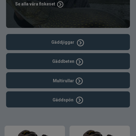
Se alla våra fiskeset
Gäddjiggar
Gäddbeten
Multirullar
Gäddspön