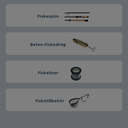
Fiskespön
Beten-Fiskedrag
Fiskelinor
Fisket
illbehö
r