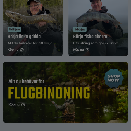
Fiskelinor
Småplock
Tillbehör
Flugbindning
Flugfiske
Vinterfiske
Kläder
Trolling
Specimenfiske