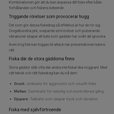
Kombinationen gör att du kan anpassa ditt fiske efter både
förhållanden och fiskens beteende.
Skeddrag
Triggande rörelser som provocerar hugg
Havsfiske
Det som gör dessa fiskedrag så effektiva är hur de rör sig.
Oregelbundna jerk, svepande simrörelser och pulserande
vibrationer skapar ett bete som gäddan har svårt att ignorera.
PowerBait/Gulp
Även trög fisk kan triggas till attack när presentationen känns
Trollingbeten
rätt.
Fiska där de stora gäddorna finns
Spinnflugor
Stora gäddor står ofta där andra inte fiskar lika noggrant. Med
rätt teknik och rätt fiskedrag kan du nå dem.
Fiskelinor
Grunt:
Jerkbaits för aggressivt och visuellt fiske
Småplock
Mellan:
Swimbaits för naturlig och kontrollerad gång
Djupare:
Tailbaits som skapar tryck och vibration
Tillbehör
Fiska med självförtroende