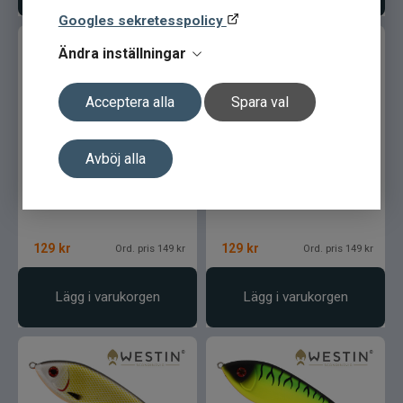
Googles sekretesspolicy
Ändra inställningar
Acceptera alla
Spara val
Westin Swim Susp.
Westin Swim Susp.
Avböj alla
6,5cm/9gr - Real Roach
6,5cm/9gr - Real Perch
129
kr
129
kr
Ord. pris 149 kr
Ord. pris 149 kr
Lägg i varukorgen
Lägg i varukorgen