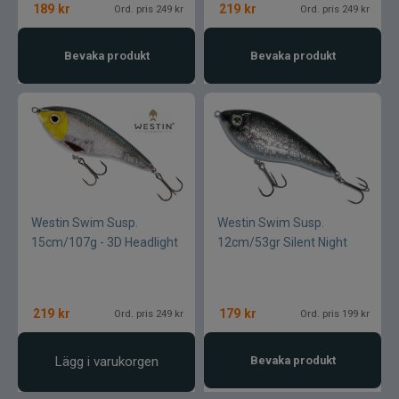
189
kr
219
kr
Ord. pris 249 kr
Ord. pris 249 kr
Bevaka produkt
Bevaka produkt
Westin Swim Susp.
Westin Swim Susp.
15cm/107g - 3D Headlight
12cm/53gr Silent Night
219
kr
179
kr
Ord. pris 249 kr
Ord. pris 199 kr
Lägg i varukorgen
Bevaka produkt