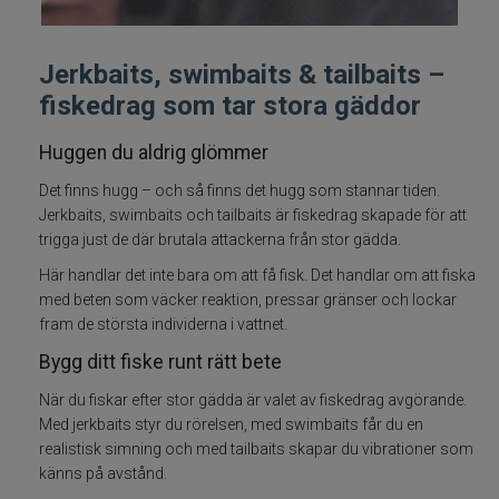
Betespaket
Jerkbaits, swimbaits & tailbaits –
Handgjorda beten
fiskedrag som tar stora gäddor
Jiggar och Gummibeten
Huggen du aldrig glömmer
Det finns hugg – och så finns det hugg som stannar tiden.
Jerkbaits - tailbaits
Jerkbaits, swimbaits och tailbaits är fiskedrag skapade för att
trigga just de där brutala attackerna från stor gädda.
Wobbler
Här handlar det inte bara om att få fisk. Det handlar om att fiska
med beten som väcker reaktion, pressar gränser och lockar
Vibrationsbeten Bladebaits
fram de största individerna i vattnet.
Bygg ditt fiske runt rätt bete
Ytbete
När du fiskar efter stor gädda är valet av fiskedrag avgörande.
Med jerkbaits styr du rörelsen, med swimbaits får du en
Gäddspinnare
realistisk simning och med tailbaits skapar du vibrationer som
känns på avstånd.
Spinnare