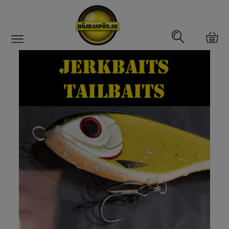
Gäddfemman
Abborrfemman
Interfiske
Rullar
Spön
Fiskeset
Fiskedrag