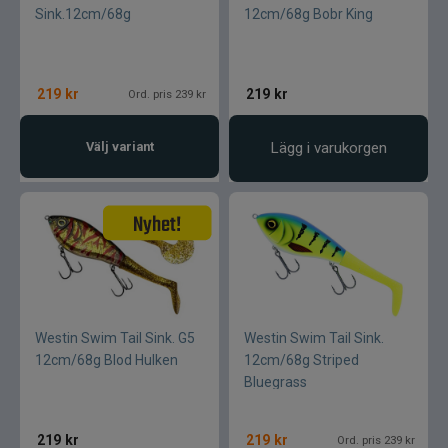
Sink.12cm/68g
12cm/68g Bobr King
219
kr
219
kr
Ord. pris 239 kr
Välj variant
Lägg i varukorgen
Westin Swim Tail Sink. G5
Westin Swim Tail Sink.
12cm/68g Blod Hulken
12cm/68g Striped
Bluegrass
219
kr
219
kr
Ord. pris 239 kr