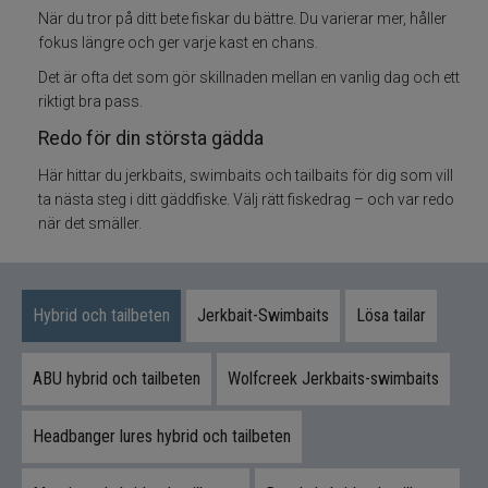
Flugbindning
När du tror på ditt bete fiskar du bättre. Du varierar mer, håller
fokus längre och ger varje kast en chans.
Flugfiske
Det är ofta det som gör skillnaden mellan en vanlig dag och ett
riktigt bra pass.
Vinterfiske
Redo för din största gädda
Kläder
Här hittar du jerkbaits, swimbaits och tailbaits för dig som vill
ta nästa steg i ditt gäddfiske. Välj rätt fiskedrag – och var redo
när det smäller.
Trolling
Specimenfiske
Hybrid och tailbeten
Jerkbait-Swimbaits
Lösa tailar
Varumärken
ABU hybrid och tailbeten
Wolfcreek Jerkbaits-swimbaits
Headbanger lures hybrid och tailbeten