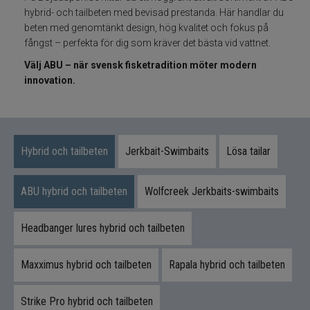
Flugbindning
hybrid- och tailbeten med bevisad prestanda. Här handlar du
beten med genomtänkt design, hög kvalitet och fokus på
Flugfiske
fångst – perfekta för dig som kräver det bästa vid vattnet.
Välj ABU – när svensk fisketradition möter modern
Vinterfiske
innovation.
Kläder
Trolling
Hybrid och tailbeten
Jerkbait-Swimbaits
Lösa tailar
Specimenfiske
ABU hybrid och tailbeten
Wolfcreek Jerkbaits-swimbaits
Varumärken
Headbanger lures hybrid och tailbeten
Maxximus hybrid och tailbeten
Rapala hybrid och tailbeten
Strike Pro hybrid och tailbeten