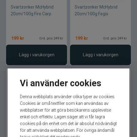
Svartzonker McHybrid
Svartzonker McHybrid
20cm/100g Fire Carp
20cm/100g Fegis
199
kr
199
kr
Ord. pris 249 kr
Ord. pris 249 kr
Lägg i varukorgen
Lägg i varukorgen
Vi använder cookies
Denna webbplats använder olika typer av cookies.
Cookies är små textfiler som kan användas av
webbplatser för att göra besökarens upplevelse
Svartzonker McHybrid
Svartzonker McHybrid
enkel och effektiv. Lagen säger att vi får lagra
20cm/100g Dofsingen
20cm/100g Crucian Carp
cookies på din enhet om det är absolut nödvändigt
för att använda webbplatsen. För övriga ändamål