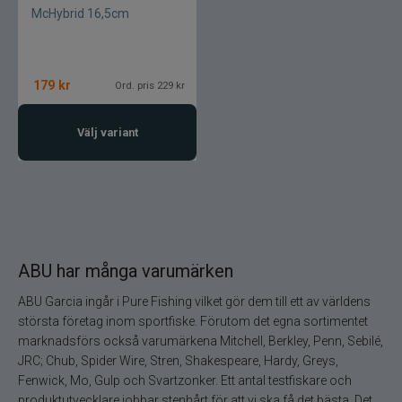
McHybrid 16,5cm
179
kr
Ord. pris 229 kr
Välj variant
ABU har många varumärken
ABU Garcia ingår i Pure Fishing vilket gör dem till ett av världens
största företag inom sportfiske. Förutom det egna sortimentet
marknadsförs också varumärkena Mitchell, Berkley, Penn, Sebilé,
JRC; Chub, Spider Wire, Stren, Shakespeare, Hardy, Greys,
Fenwick, Mo, Gulp och Svartzonker. Ett antal testfiskare och
produktutvecklare jobbar stenhårt för att vi ska få det bästa. Det