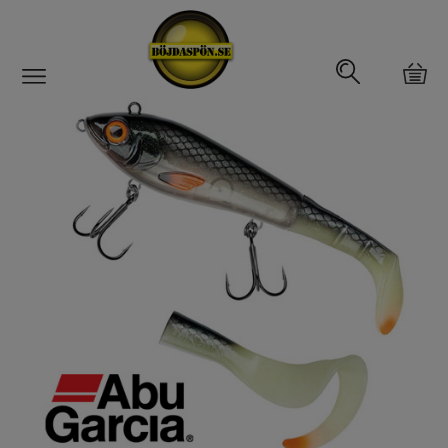
Gäddfemman
Abborrfemman
Interfiske
Rullar
Spön
Fiskeset
Fiskedrag