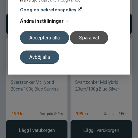
krävs självklart ditt medgivande.
199
kr
199
kr
Ord. pris 229 kr
Ord. pris 249 kr
Googles sekretesspolicy
Ändra inställningar
Lägg i varukorgen
Lägg i varukorgen
Acceptera alla
Spara val
Avböj alla
Svartzonker McHybrid
Svartzonker McHybrid
20cm/100g Blue Sunrise
20cm/100g Blue Silver
199
kr
199
kr
Ord. pris 249 kr
Ord. pris 249 kr
Lägg i varukorgen
Lägg i varukorgen