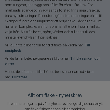
som fungerar, är snyggt och håller för våra tuffa krav. För
marknadsledande och vägvisande företag finns inga ursäkter,
bara nya utmaningar. Dessutom görs stora satsningar på att till
exempel få barn och ungdomar att börja fiska. Sånt gillar vi. Det
här är en komplett leverantör som har ett enormt sortiment att
välja från. Allt från beten, spön, väskor och rullar ner till den
minsta krymphylsan. Inget saknas!
Vill du hitta tillbehören för ditt fiske så klicka här.
Till
småplock
Vill du få ner betet lite djupare så klicka här.
Till bly sänken och
vikter
Har du de tafsar och tillbehör du behöver annars så klicka
här.
Till tafsar
Allt om fiske - nyhetsbrev
Prenumerera gärna på vårt nyhetsbrev. Det ger dig senaste nytt
om fiske, fiskprylar och allt däromkring.