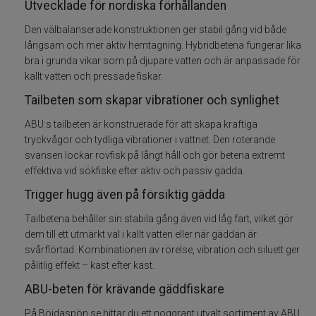
Utvecklade för nordiska förhållanden
Den välbalanserade konstruktionen ger stabil gång vid både
Skeddrag
långsam och mer aktiv hemtagning. Hybridbetena fungerar lika
bra i grunda vikar som på djupare vatten och är anpassade för
Havsfiske
kallt vatten och pressade fiskar.
Tailbeten som skapar vibrationer och synlighet
PowerBait/Gulp
ABU:s tailbeten är konstruerade för att skapa kraftiga
Trollingbeten
tryckvågor och tydliga vibrationer i vattnet. Den roterande
svansen lockar rovfisk på långt håll och gör betena extremt
effektiva vid sökfiske efter aktiv och passiv gädda.
Spinnflugor
Trigger hugg även på försiktig gädda
Fiskelinor
Tailbetena behåller sin stabila gång även vid låg fart, vilket gör
dem till ett utmärkt val i kallt vatten eller när gäddan är
Småplock
svårflörtad. Kombinationen av rörelse, vibration och siluett ger
pålitlig effekt – kast efter kast.
Tillbehör
ABU-beten för krävande gäddfiskare
På Böjdaspön.se hittar du ett noggrant utvalt sortiment av ABU