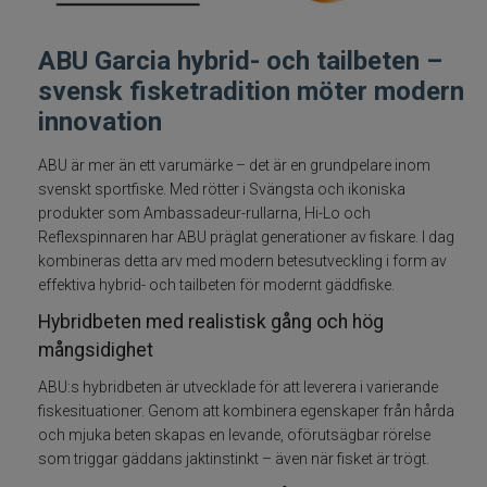
Betespaket
ABU Garcia hybrid- och tailbeten –
svensk fisketradition möter modern
Handgjorda beten
innovation
Jiggar och Gummibeten
ABU är mer än ett varumärke – det är en grundpelare inom
svenskt sportfiske. Med rötter i Svängsta och ikoniska
Jerkbaits - tailbaits
produkter som Ambassadeur-rullarna, Hi-Lo och
Reflexspinnaren har ABU präglat generationer av fiskare. I dag
Wobbler
kombineras detta arv med modern betesutveckling i form av
effektiva hybrid- och tailbeten för modernt gäddfiske.
Vibrationsbeten Bladebaits
Hybridbeten med realistisk gång och hög
mångsidighet
Ytbete
ABU:s hybridbeten är utvecklade för att leverera i varierande
fiskesituationer. Genom att kombinera egenskaper från hårda
Gäddspinnare
och mjuka beten skapas en levande, oförutsägbar rörelse
som triggar gäddans jaktinstinkt – även när fisket är trögt.
Spinnare