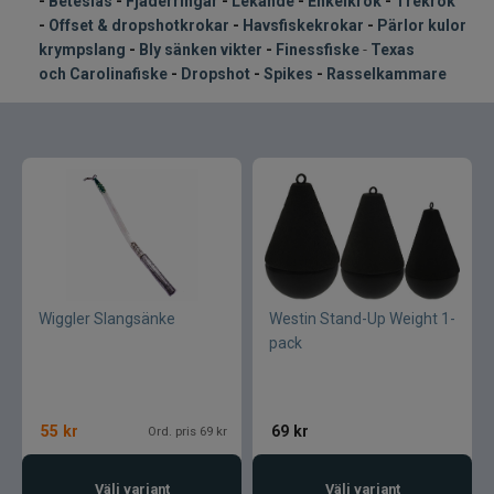
-
Beteslås
-
Fjäderringar
-
Lekande
-
Enkelkrok
-
Trekrok
Vinterfiske
-
Offset & dropshotkrokar
-
Havsfiskekrokar
-
Pärlor kulor
krympslang
-
Bly sänken vikter
-
Finessfiske
-
Texas
Kläder
och Carolinafiske
-
Dropshot
-
Spikes
-
Rasselkammare
Trolling
Specimenfiske
Varumärken
Wiggler Slangsänke
Westin Stand-Up Weight 1-
pack
55
kr
69
kr
Ord. pris 69 kr
Välj variant
Välj variant