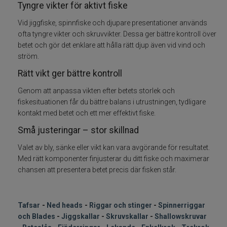
Tyngre vikter för aktivt fiske
Pärlor Kulor Krympslang
Vid jiggfiske, spinnfiske och djupare presentationer används
ofta tyngre vikter och skruvvikter. Dessa ger bättre kontroll över
betet och gör det enklare att hålla rätt djup även vid vind och
Bly Sänken Vikter
ström.
Rätt vikt ger bättre kontroll
Dropshot Texas Carolina Finessfiske
Genom att anpassa vikten efter betets storlek och
Spikes
fiskesituationen får du bättre balans i utrustningen, tydligare
kontakt med betet och ett mer effektivt fiske.
Rasselkammare
Små justeringar – stor skillnad
Valet av bly, sänke eller vikt kan vara avgörande för resultatet.
Tillbehör
Med rätt komponenter finjusterar du ditt fiske och maximerar
chansen att presentera betet precis där fisken står.
Flugbindning
Flugfiske
-
-
Tafsar
Ned heads
Riggar och stinger
-
Spinnerriggar
och Blades
-
Jiggskallar
-
Skruvskallar
-
Shallowskruvar