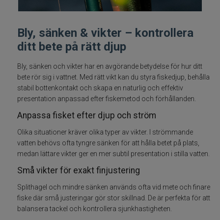
Fiskelinor
Bly, sänken & vikter – kontrollera
Småplock
ditt bete på rätt djup
Ned heads
Bly, sänken och vikter har en avgörande betydelse för hur ditt
bete rör sig i vattnet. Med rätt vikt kan du styra fiskedjup, behålla
stabil bottenkontakt och skapa en naturlig och effektiv
Tafsar
presentation anpassad efter fiskemetod och förhållanden.
Anpassa fisket efter djup och ström
Färdiga riggar/stinger
Olika situationer kräver olika typer av vikter. I strömmande
Spinneriggar & blades
vatten behövs ofta tyngre sänken för att hålla betet på plats,
medan lättare vikter ger en mer subtil presentation i stilla vatten.
Jiggskallar skruvskallar shallowskruv
Små vikter för exakt finjustering
Splithagel och mindre sänken används ofta vid mete och finare
Beteslås, lekande, ringar
fiske där små justeringar gör stor skillnad. De är perfekta för att
balansera tackel och kontrollera sjunkhastigheten.
Krokar