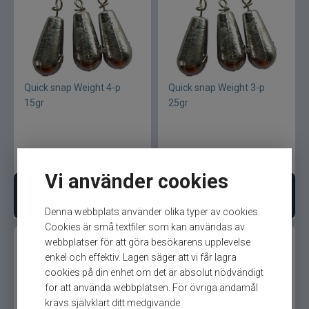
Quick snap Weight 4-p
Quick snap Weight 3-p
15gr
25gr
59
kr
59
kr
Vi använder cookies
Lägg i varukorgen
Lägg i varukorgen
Denna webbplats använder olika typer av cookies.
Cookies är små textfiler som kan användas av
webbplatser för att göra besökarens upplevelse
enkel och effektiv. Lagen säger att vi får lagra
cookies på din enhet om det är absolut nödvändigt
för att använda webbplatsen. För övriga ändamål
krävs självklart ditt medgivande.