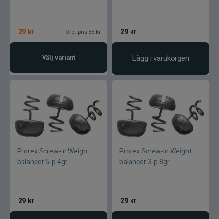
29
kr
29
kr
Ord. pris 35 kr
Välj variant
Lägg i varukorgen
Prorex Screw-in Weight
Prorex Screw-in Weight
balancer 5-p 4gr
balancer 3-p 8gr
29
kr
29
kr