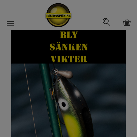
Gäddfemman
Abborrfemman
Interfiske
Rullar
Spön
Fiskeset
Fiskedrag