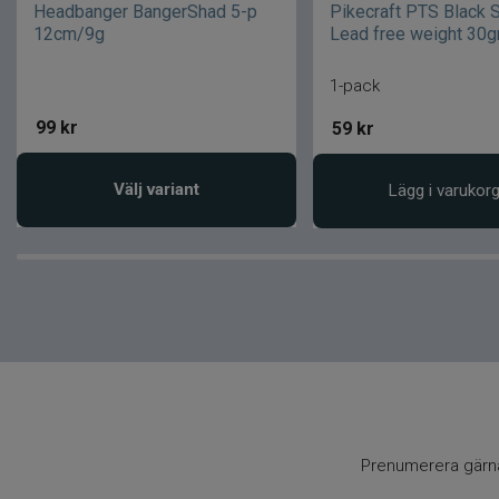
Headbanger BangerShad 5-p
Pikecraft PTS Black 
12cm/9g
Lead free weight 30g
1-pack
99
kr
59
kr
Välj variant
Lägg i varukor
Prenumerera gärna 