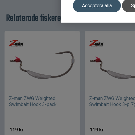
Acceptera alla
S
Relaterade fiskeredskap för ditt fiske
Z-man ZWG Weighted
Z-man ZWG Weighte
Swimbait Hook 3-pack
Swimbait Hook 3-p 7
119
kr
119
kr