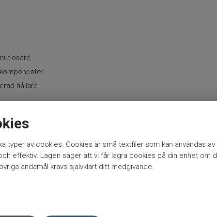
inutlösare
lkomponenter
rad hållare
on vid belastning
okies
ken och flöten
a typer av cookies. Cookies är små textfiler som kan användas av 
h effektiv. Lagen säger att vi får lagra cookies på din enhet om d
elease
vriga ändamål krävs självklart ditt medgivande.