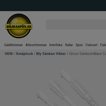
Gäddfemman
Abborrfemman
Interfiske
Rullar
Spön
Fiskeset
Fis
HEM
/
Småplock
/
Bly Sänken Vikter
/ Ghost Sänkeshållare C