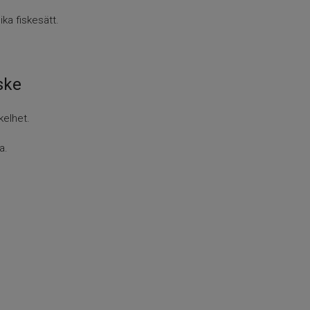
ka fiskesätt.
ske
kelhet.
a.