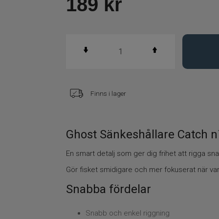
189
kr
Finns i lager
Ghost Sänkeshållare Catch n
En smart detalj som ger dig frihet att rigga sna
Gör fisket smidigare och mer fokuserat när va
Snabba fördelar
Snabb och enkel riggning