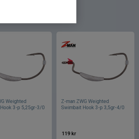
G Weighted
Z-man ZWG Weighted
Hook 3-p 5,25gr-3/0
Swimbait Hook 3-p 3,5gr-4/0
119
kr