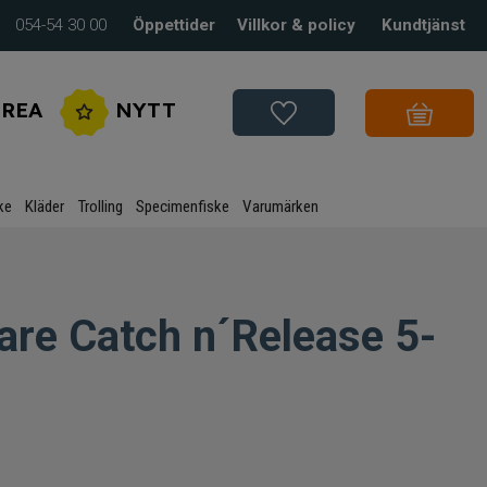
054-54 30 00
Öppettider
Villkor & policy
Kundtjänst
REA
NYTT
ke
Kläder
Trolling
Specimenfiske
Varumärken
are Catch n´Release 5-