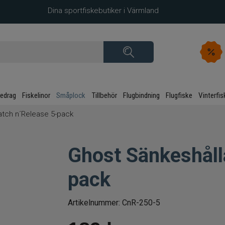
Dina sportfiskebutiker i Värmland
kedrag
Fiskelinor
Småplock
Tillbehör
Flugbindning
Flugfiske
Vinterfis
atch n´Release 5-pack
Ghost Sänkeshåll
pack
Artikelnummer:
CnR-250-5