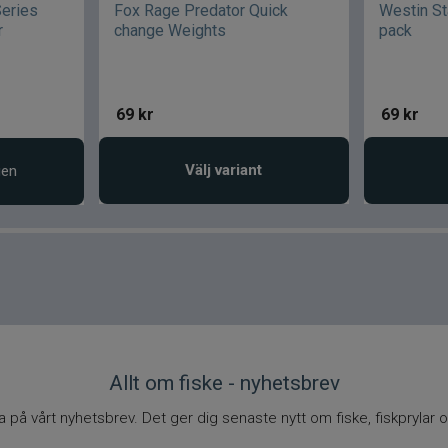
Series
Fox Rage Predator Quick
Westin St
r
change Weights
pack
69
kr
69
kr
Välj variant
gen
Allt om fiske - nyhetsbrev
på vårt nyhetsbrev. Det ger dig senaste nytt om fiske, fiskprylar o