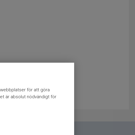
webbplatser för att göra
et är absolut nödvändigt för