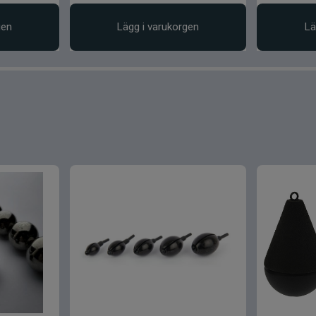
gen
Lägg i varukorgen
Lä