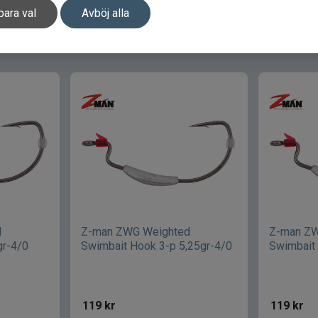
para val
Avböj alla
d
Z-man ZWG Weighted
Z-man ZW
gr-4/0
Swimbait Hook 3-p 5,25gr-4/0
Swimbait 
119
kr
119
kr