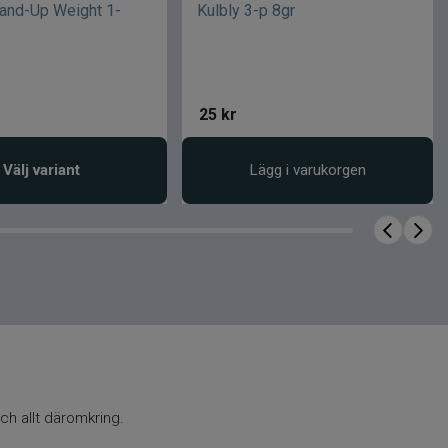
and-Up Weight 1-
Kulbly 3-p 8gr
25
kr
Välj variant
Lägg i varukorgen
ch allt däromkring.