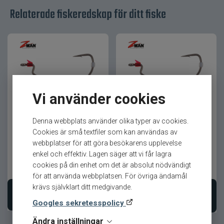
Design för optimal funktion
Relaterade fiskeredskap för ditt fiske
Jiggskallen är utrustad med en VMC® extra wide
gap-krok i storlek 1 som är dimensionerad för att
maximera rörelsen hos små mjukbeten utan att
övermanna dem.
Det traditionella Nedformatet bidrar till en stabil
Vi använder cookies
presentation och hjälper betet att arbeta naturligt
nära botten.
Z-man ZWG Weighted
Z-man ZWG Weighted
Swimbait Hook 3-pack
Swimbait Hook 3-p 7gr-4/0
Denna webbplats använder olika typer av cookies.
För smart Abborrfiske
Cookies är små textfiler som kan användas av
webbplatser för att göra besökarens upplevelse
Offsett designen gör att du kan fiska effektivt i
enkel och effektiv. Lagen säger att vi får lagra
vegetation och struktur där fisken ofta står.
cookies på din enhet om det är absolut nödvändigt
119
kr
119
kr
för att använda webbplatsen. För övriga ändamål
Den gjutna keepern håller betet säkert på plats
krävs självklart ditt medgivande.
och förhindrar att det glider av, även vid hårda
Välj variant
Lägg i varukorgen
Googles sekretesspolicy
kast eller missade hugg.
Ändra inställningar