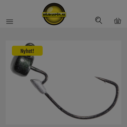
Gäddfemman
Abborrfemman
Interfiske
Rullar
Spön
Fiskeset
Fiskedrag