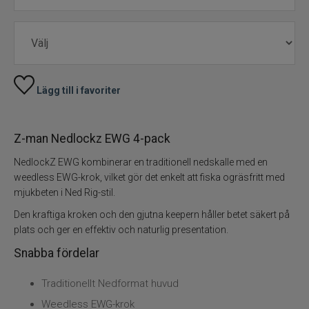
Pärlor Kulor Krympslang
Bly Sänken Vikter
Lägg till i favoriter
Dropshot Texas Carolina Finessfiske
Spikes
Z-man Nedlockz EWG 4-pack
NedlockZ EWG kombinerar en traditionell nedskalle med en
Rasselkammare
weedless EWG-krok, vilket gör det enkelt att fiska ogräsfritt med
mjukbeten i Ned Rig-stil.
Tillbehör
Den kraftiga kroken och den gjutna keepern håller betet säkert på
plats och ger en effektiv och naturlig presentation.
Flugbindning
Snabba fördelar
Flugfiske
Traditionellt Nedformat huvud
Weedless EWG-krok