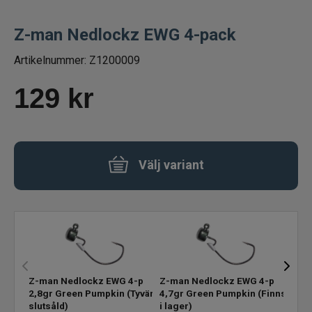
Fiskelinor
Z-man Nedlockz EWG 4-pack
Småplock
Artikelnummer:
Z1200009
129
kr
Ned heads
Tafsar
Välj variant
Färdiga riggar/stinger
Spinneriggar & blades
Jiggskallar skruvskallar shallowskruv
Beteslås, lekande, ringar
Z-man Nedlockz EWG 4-p
Z-man Nedlockz EWG 4-p
Z-ma
2,8gr Green Pumpkin
(Tyvärr
4,7gr Green Pumpkin
(Finns
5,6g
slutsåld)
i lager)
i lag
Krokar