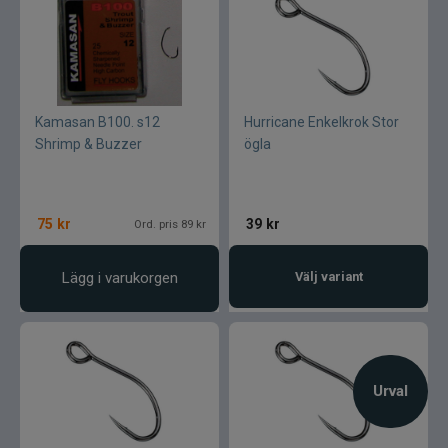
Kamasan B100. s12
Hurricane Enkelkrok Stor
Shrimp & Buzzer
ögla
75
kr
39
kr
Ord. pris 89 kr
Lägg i varukorgen
Välj variant
Urval