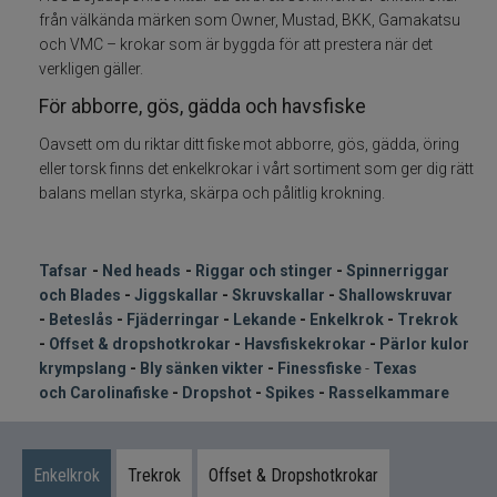
från välkända märken som Owner, Mustad, BKK, Gamakatsu
och VMC – krokar som är byggda för att prestera när det
Pärlor Kulor Krympslang
verkligen gäller.
För abborre, gös, gädda och havsfiske
Bly Sänken Vikter
Oavsett om du riktar ditt fiske mot abborre, gös, gädda, öring
Dropshot Texas Carolina Finessfiske
eller torsk finns det enkelkrokar i vårt sortiment som ger dig rätt
balans mellan styrka, skärpa och pålitlig krokning.
Spikes
-
-
Tafsar
Ned heads
Riggar och stinger
-
Spinnerriggar
Rasselkammare
och Blades
-
Jiggskallar
-
Skruvskallar
-
Shallowskruvar
-
Beteslås
-
Fjäderringar
-
Lekande
-
Enkelkrok
-
Trekrok
Tillbehör
-
Offset & dropshotkrokar
-
Havsfiskekrokar
-
Pärlor kulor
krympslang
-
Bly sänken vikter
-
Finessfiske
-
Texas
Flugbindning
och Carolinafiske
-
Dropshot
-
Spikes
-
Rasselkammare
Flugfiske
Enkelkrok
Trekrok
Offset & Dropshotkrokar