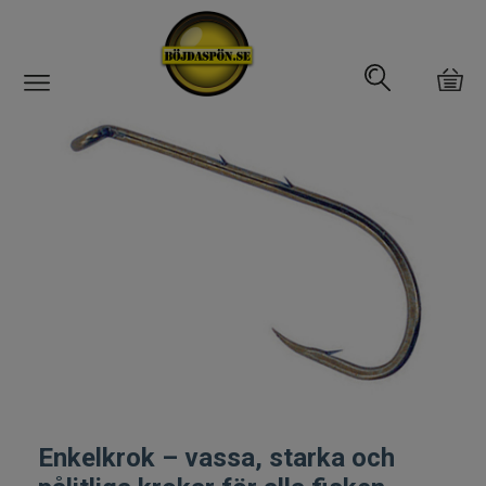
Gäddfemman
Abborrfemman
Interfiske
Rullar
Spön
Fiskeset
Enkelkrok – vassa, starka och
Fiskedrag