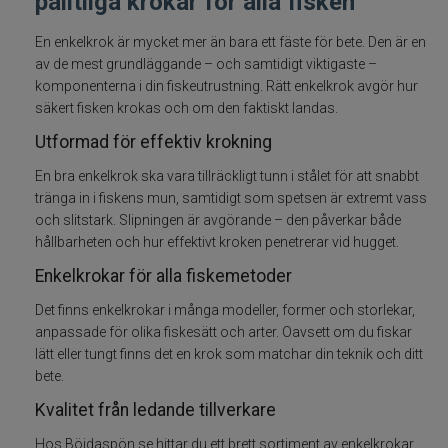
pålitliga krokar för alla fisken
Fiskelinor
En enkelkrok är mycket mer än bara ett fäste för bete. Den är en
av de mest grundläggande – och samtidigt viktigaste –
Småplock
komponenterna i din fiskeutrustning. Rätt enkelkrok avgör hur
säkert fisken krokas och om den faktiskt landas.
Ned heads
Utformad för effektiv krokning
En bra enkelkrok ska vara tillräckligt tunn i stålet för att snabbt
Tafsar
tränga in i fiskens mun, samtidigt som spetsen är extremt vass
och slitstark. Slipningen är avgörande – den påverkar både
Färdiga riggar/stinger
hållbarheten och hur effektivt kroken penetrerar vid hugget.
Enkelkrokar för alla fiskemetoder
Spinneriggar & blades
Det finns enkelkrokar i många modeller, former och storlekar,
anpassade för olika fiskesätt och arter. Oavsett om du fiskar
Jiggskallar skruvskallar shallowskruv
lätt eller tungt finns det en krok som matchar din teknik och ditt
bete.
Beteslås, lekande, ringar
Kvalitet från ledande tillverkare
Krokar
Hos Böjdaspön.se hittar du ett brett sortiment av enkelkrokar