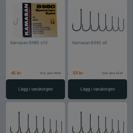
Kamasan B980. s10
Kamasan B940. s6
45
kr
59
kr
Ord. pris 49 kr
Ord. pris 65 kr
Lägg i varukorgen
Lägg i varukorgen