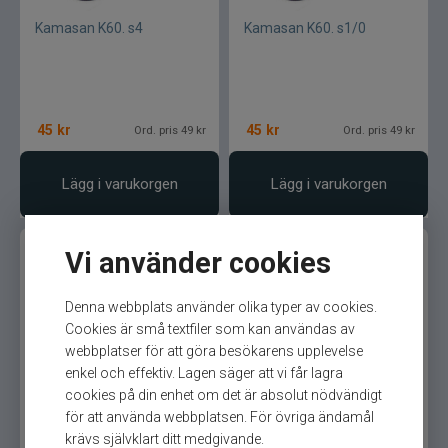
Kamasan K60. s4
Kamasan K60. s1/0
45
kr
45
kr
Ord. pris 49 kr
Ord. pris 49 kr
Lägg i varukorgen
Lägg i varukorgen
Vi använder cookies
Denna webbplats använder olika typer av cookies.
Cookies är små textfiler som kan användas av
webbplatser för att göra besökarens upplevelse
enkel och effektiv. Lagen säger att vi får lagra
Kamasan K60. s1
Kamasan K60 Worm Hook
cookies på din enhet om det är absolut nödvändigt
för att använda webbplatsen. För övriga ändamål
krävs självklart ditt medgivande.