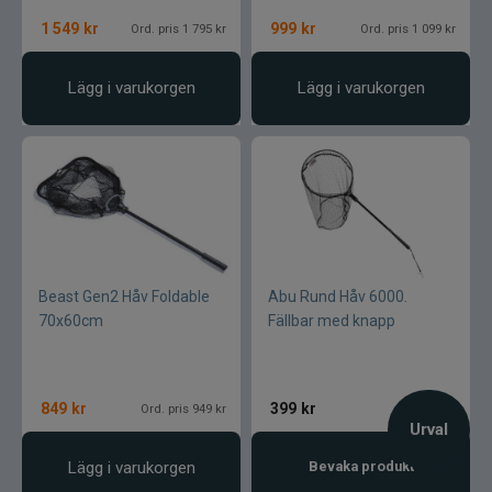
1 549
kr
999
kr
Ord. pris 1 795 kr
Ord. pris 1 099 kr
Lägg i varukorgen
Lägg i varukorgen
Beast Gen2 Håv Foldable
Abu Rund Håv 6000.
70x60cm
Fällbar med knapp
849
kr
399
kr
Ord. pris 949 kr
Urval
Lägg i varukorgen
Bevaka produkt