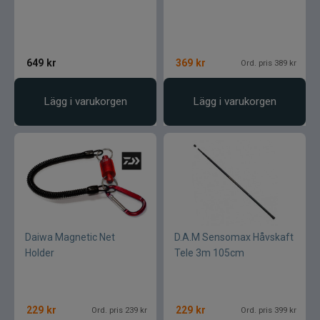
649
kr
369
kr
Ord. pris 389 kr
Lägg i varukorgen
Lägg i varukorgen
Daiwa Magnetic Net
D.A.M Sensomax Håvskaft
Holder
Tele 3m 105cm
229
kr
229
kr
Ord. pris 239 kr
Ord. pris 399 kr