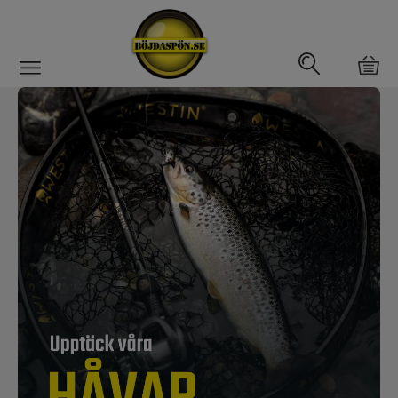
Gäddfemman
Abborrfemman
Interfiske
Rullar
Spön
Fiskeset
Fiskedrag