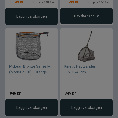
1 349
kr
1 599
kr
Ord. pris 1 349 kr
Ord. pris 1 599 kr
Lägg i varukorgen
Bevaka produkt
McLean Bronze Series M
Kinetic Håv Zander
(Model R110) - Orange
55x50x45cm
949
kr
349
kr
Lägg i varukorgen
Lägg i varukorgen