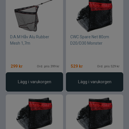
D.A.M Håv Alu Rubber
CWC Spare Net 80cm
Mesh 1,7m
D20/D30 Monster
299
kr
529
kr
Ord. pris 399 kr
Ord. pris 529 kr
Lägg i varukorgen
Lägg i varukorgen