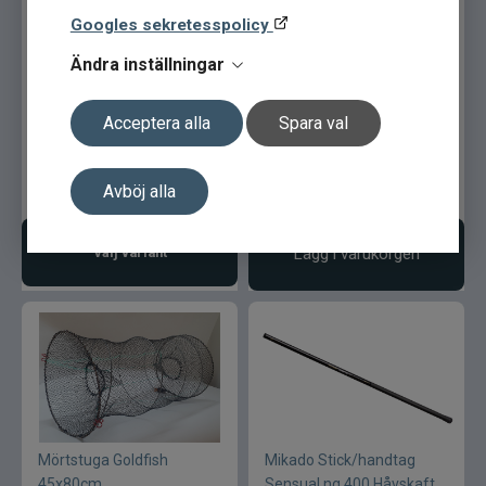
Googles sekretesspolicy
Ändra inställningar
Paraplymjärde Ella L
Mörtstuga Kingsize
55x105cm
Acceptera alla
Spara val
Avböj alla
899
kr
179
kr
Ord. pris 199 kr
Välj variant
Lägg i varukorgen
Mörtstuga Goldfish
Mikado Stick/handtag
45x80cm
Sensual ng 400 Håvskaft