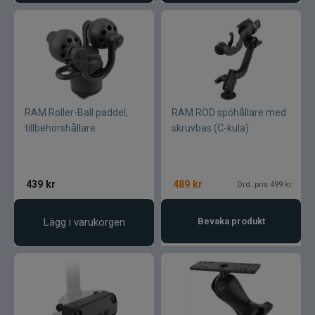
RAM Roller-Ball paddel,
RAM ROD spöhållare med
tillbehörshållare
skruvbas (C-kula)
439
kr
489
kr
Ord. pris 499 kr
Lägg i varukorgen
Bevaka produkt