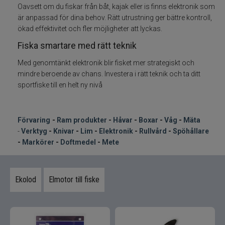
Övrigt
Oavsett om du fiskar från båt, kajak eller is finns elektronik som
är anpassad för dina behov. Rätt utrustning ger bättre kontroll,
Flugbindning
ökad effektivitet och fler möjligheter att lyckas.
Fiska smartare med rätt teknik
Flugfiske
Med genomtänkt elektronik blir fisket mer strategiskt och
mindre beroende av chans. Investera i rätt teknik och ta ditt
Vinterfiske
sportfiske till en helt ny nivå
Kläder
-
Förvaring
Ram produkter
-
Håvar
-
Boxar
-
Våg
-
Mäta
Trolling
-
Verktyg
-
Knivar
-
Lim
-
Elektronik
-
Rullvård
-
Spöhållare
-
Markörer
-
Doftmedel
-
Mete
Specimenfiske
Ekolod
Elmotor till fiske
Varumärken