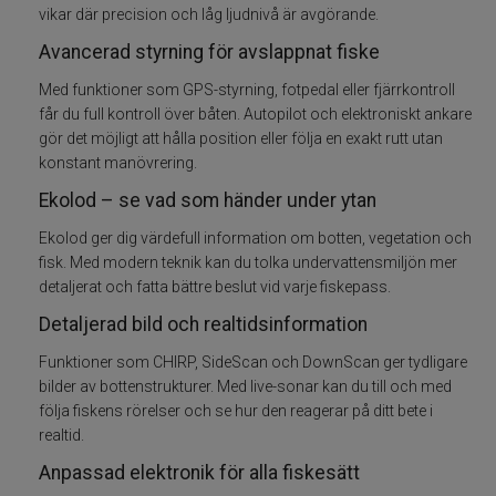
vikar där precision och låg ljudnivå är avgörande.
Knivar
Avancerad styrning för avslappnat fiske
Med funktioner som GPS-styrning, fotpedal eller fjärrkontroll
Lim
får du full kontroll över båten. Autopilot och elektroniskt ankare
gör det möjligt att hålla position eller följa en exakt rutt utan
Elektronik
konstant manövrering.
Ekolod – se vad som händer under ytan
Rullvård
Ekolod ger dig värdefull information om botten, vegetation och
fisk. Med modern teknik kan du tolka undervattensmiljön mer
Spöhållare
detaljerat och fatta bättre beslut vid varje fiskepass.
Detaljerad bild och realtidsinformation
Markörer
Funktioner som CHIRP, SideScan och DownScan ger tydligare
Doftmedel och färger
bilder av bottenstrukturer. Med live-sonar kan du till och med
följa fiskens rörelser och se hur den reagerar på ditt bete i
realtid.
Mete
Anpassad elektronik för alla fiskesätt