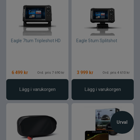
Eagle 7tum Tripleshot HD
Eagle 5tum Splitshot
6 499
kr
3 999
kr
Ord. pris 7 690 kr
Ord. pris 4 610 kr
Lägg i varukorgen
Lägg i varukorgen
Urval