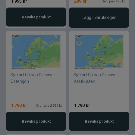
1 995
kr
299
kr
Ord. pris 495 kr
Bevaka produkt
Lägg i varukorgen
Sjökort C-map Discover
Sjökort C-map Discover
Östersjön
Västkusten
1 790
kr
1 790
kr
Ord. pris 2 590 kr
Bevaka produkt
Bevaka produkt