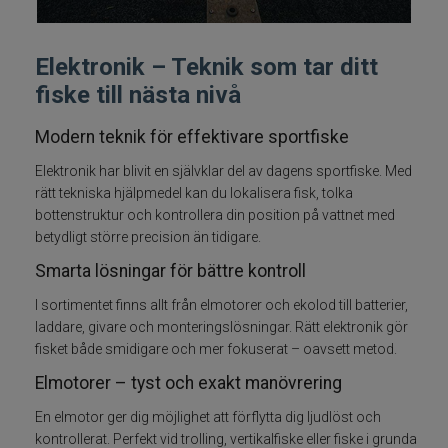
Fiskelinor
Elektronik – Teknik som tar ditt
Småplock
fiske till nästa nivå
Tillbehör
Modern teknik för effektivare sportfiske
Elektronik har blivit en självklar del av dagens sportfiske. Med
Förvaring
rätt tekniska hjälpmedel kan du lokalisera fisk, tolka
bottenstruktur och kontrollera din position på vattnet med
RAM produkter
betydligt större precision än tidigare.
Smarta lösningar för bättre kontroll
Termosar och kylväskor
I sortimentet finns allt från elmotorer och ekolod till batterier,
laddare, givare och monteringslösningar. Rätt elektronik gör
Håvar, mm
fisket både smidigare och mer fokuserat – oavsett metod.
Elmotorer – tyst och exakt manövrering
Väga och mäta
En elmotor ger dig möjlighet att förflytta dig ljudlöst och
kontrollerat. Perfekt vid trolling, vertikalfiske eller fiske i grunda
Verktyg