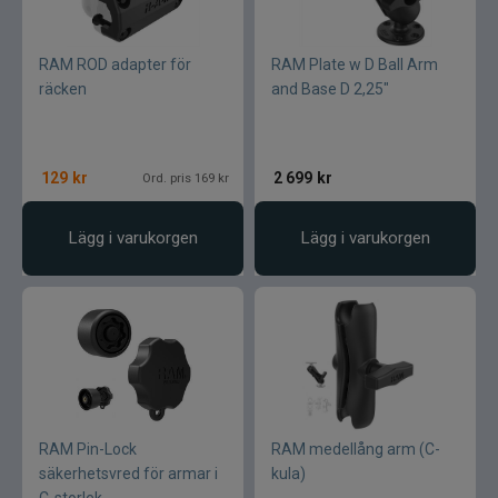
RAM ROD adapter för
RAM Plate w D Ball Arm
räcken
and Base D 2,25"
129
kr
2 699
kr
Ord. pris 169 kr
Lägg i varukorgen
Lägg i varukorgen
RAM Pin-Lock
RAM medellång arm (C-
säkerhetsvred för armar i
kula)