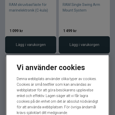
RAM skruvbasfäste för
RAM Single Swing Arm
marinelektronik (C-kula)
Mount System
1 099
kr
1 499
kr
Lägg i varukorgen
Lägg i varukorgen
Vi använder cookies
Denna webbplats använder olika typer av cookies.
Cookies är små textfiler som kan användas av
webbplatser för att göra besökarens upplevelse
RAM Single Arm Ball
RAM rund platta med kula
enkel och effektiv. Lagen säger att vi får lagra
Mount Horz
(B-kula)
cookies på din enhet om det är absolut nödvändigt
för att använda webbplatsen. För övriga ändamål
krävs självklart ditt medgivande.