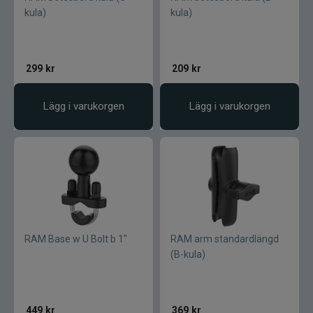
kula)
kula)
299
kr
209
kr
Lägg i varukorgen
Lägg i varukorgen
RAM Base w U Bolt b 1"
RAM arm standardlängd
(B-kula)
449
kr
369
kr