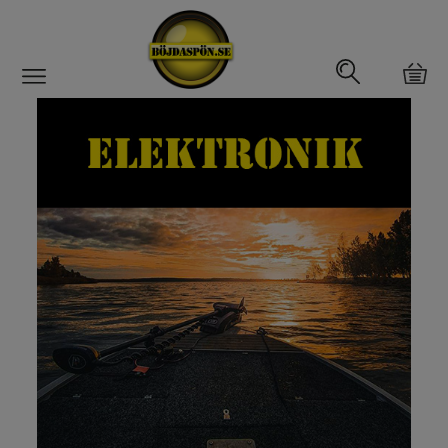
Gäddfemman
Abborrfemman
Interfiske
Rullar
Spön
Fiskeset
Fiskedrag