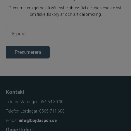
Prenumerera gärna på vårt nyhetsbrev. Det ger dig senaste nytt
om fiske, fiskprylar och allt däromkring.
Prenumerera
Kontakt
Telefon Vardagar: 054-54 30 00
Telefon Lördagar: 0565-711 600
E-post:
info@bojdaspon.se
Öppettider: