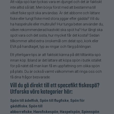
Att välja spö kan tyckas vara en djungel och det är faktiskt
inte alltid så lätt. Men börja först med att bestämma till
vilket fiske spöt ska användas. Är det abborre och lättare
fiske eller tungt fiske med stora jiggar efter gädda? Vill du
ha haspelrulle eller multirulle? Hur tunga beten använder du,
vilken rekommenderad kastvikt ska spöt ha? Hur långt ska
spöt vara och det sista, hur mycket får det kosta? Sedan
tillkommer alltid extra önskemål om delat spö, kork eller
EVA på handtaget, typ av ringar och färg på klingan.
Ett ytterligare tips är att faktiskt känna på ditt tilltänkta spö
innan köp. Ibland är det lättare att köpa spön i butik istället
för på nätet då man kan få en uppfattning om olika spön
på plats. Du är också varmt välkommen att ringa oss och
få dina frågor besvarade.
Vill du gå direkt till ett specefikt fiskespö?
Utforska våra kategorier här:
Spön till ädelfisk
,
Spön till flugfiske
,
Spön för
gäddfiske
,
Spön till
abborrefiske
,
Havsfiskespön
,
Haspelspön
,
Spinnspön