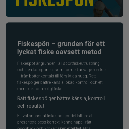
Spön för gäddfiske
Spön till abborrfiske
Havsfiskespön
Fiskespön – grunden för ett
lyckat fiske oavsett metod
Haspelspön
Fiskespöt är grunden i all sportfiskeutrustning
Spinnspön
och den komponent som förmedlar varje rörelse
– från bottenkontakt till försiktiga hugg. Rätt
fiskespö ger bättre känsla, ökad kontroll och ett
Teleskopspön
mer exakt och roligt fiske.
Vertikalspön
Rätt fiskespö ger bättre känsla, kontroll
och resultat
Trollingspön
Ett väl anpassat fiskespö gör det lättare att
presentera betet korrekt, känna napp i rätt
Metspön
ögonblick och kroka fisken effektivt. Hos