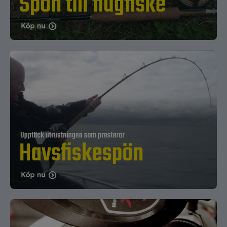
Det finns fiskespön i alla prisklasser som
levererar god prestanda. Oavsett budget går det
att hitta spön med rätt balans mellan funktion,
hållbarhet och pris.
Fiskespön för både nya och erfarna
sportfiskare
Oavsett om du precis börjat fiska eller har många
säsonger bakom dig finns det ett fiskespö som
passar dina behov. Hos böjdaspön.se hittar du
spön för varje teknik, fiskart och stil – med fokus
på fiskeglädje, kvalitet och lång livslängd.