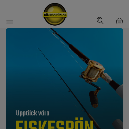
Gäddfemman
Abborrfemman
Interfiske
Rullar
Spön
Spön till ädelfiske
Spön till flugfiske