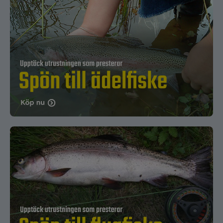
vattenmiljö och teknik påverkar vilka egenskaper
som är viktigast.
Anpassa spöet efter fisketyp
Olika vatten och fiskarter kräver olika aktion och
styrka. Spön för sötvatten, saltvatten och
predatorfiske är konstruerade för att prestera
optimalt under specifika förhållanden.
Längd, vikt och material
Kortare och lättare fiskespön ger ökad precision
och känslighet, medan längre och kraftigare
spön ger bättre räckvidd och klarar tyngre
belastning.
Kolfiber ger låg vikt och hög känsla, medan
glasfiber erbjuder extra tålighet och följsamhet –
valet beror på fiskesätt och personliga
preferenser.
Prisnivå och användningsområde