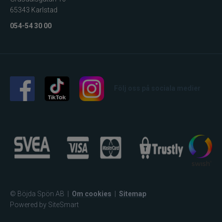
65343 Karlstad
054-54 30 00
Följ oss på sociala medier
© Böjda Spön AB
|
Om cookies
|
Sitemap
Powered by SiteSmart