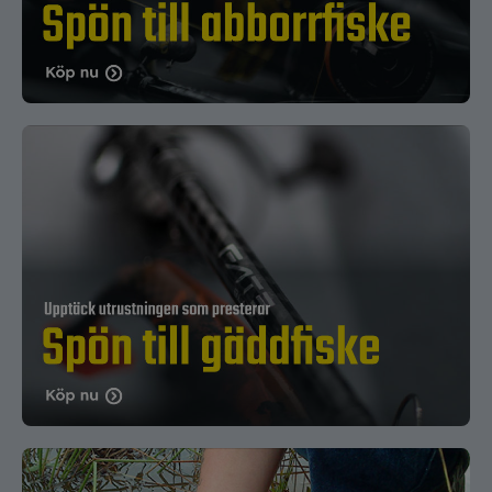
fokus på styrka och hållbarhet. De är ett populärt
val vid fiske efter större rovfiskar och i mer
krävande miljöer.
BFT (Big Fish Tackle) – precision för
stora predatorer
BFT erbjuder kraftfulla fiskespön med tydlig
inriktning på gädda och abborre, där kontroll,
ryggrad och pålitlighet står i centrum.
Daiwa – balans, känsla och japansk
kvalitet
Daiwas fiskespön utmärks av låg vikt, fin balans
och hög känslighet. De passar lika bra för aktivt
spinnfiske som för mer tekniska fiskemetoder.
Så väljer du rätt fiskespö
Att välja rätt fiskespö handlar om att anpassa
utrustningen efter hur och var du fiskar. Fiskart,