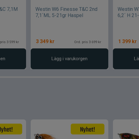
T&C 7,1M
Westin W6 Finesse T&C 2nd
Westin W3
7,1´ML 5-21gr Haspel
6,2´ H 21
3 349
kr
1 399
kr
pris 3 599 kr
Ord. pris 3 699 kr
gen
Lägg i varukorgen
Lä