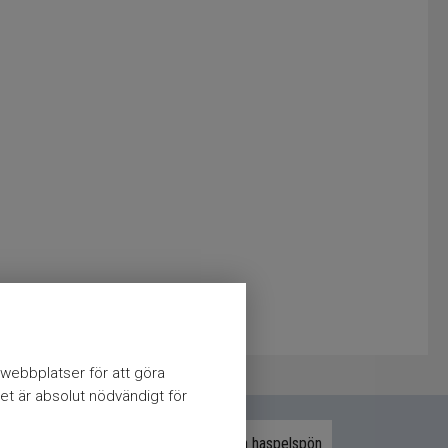
webbplatser för att göra
et är absolut nödvändigt för
Bite of Bleak haspelspön
Drennan haspelspön