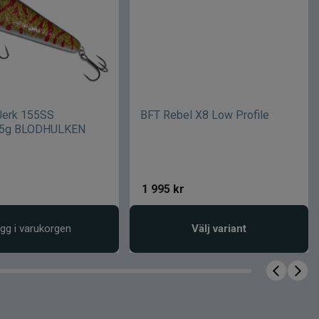
Jerk 155SS
BFT Rebel X8 Low Profile
85g BLODHULKEN
1 995
kr
gg i varukorgen
Välj variant