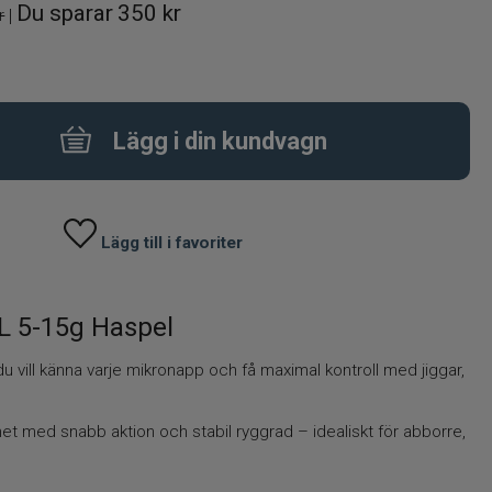
Du sparar
350 kr
r
|
Lägg i din kundvagn
Lägg till i favoriter
L 5-15g Haspel
du vill känna varje mikronapp och få maximal kontroll med jiggar,
et med snabb aktion och stabil ryggrad – idealiskt för abborre,