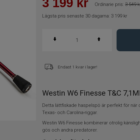
3 199
kr
Ordinarie pris:
3 549 k
Lägsta pris senaste 30 dagarna:
3 199 kr
Endast 1 kvar i lager!
Westin W6 Finesse T&C 7,1M
Detta lättfiskade haspelspö är perfekt för när 
Texas- och Carolina-riggar.
Westin W6 Finesse kombinerar otrolig känsligh
gös och andra predatorer.