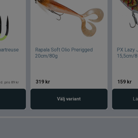
artreuse
Rapala Soft Olio Prerigged
PX Lazy 
20cm/80g
15,5cm/
319
kr
159
kr
d. pris 89 kr
Välj variant
Lä