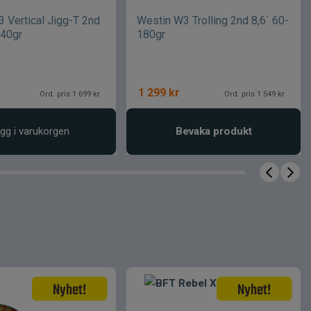
 Vertical Jigg-T 2nd
Westin W3 Trolling 2nd 8,6´ 60-
-40gr
180gr
1 299
kr
Ord. pris 1 699 kr
Ord. pris 1 549 kr
gg i varukorgen
Bevaka produkt