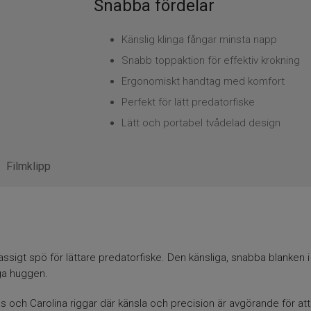
Snabba fördelar
Känslig klinga fångar minsta napp
Snabb toppaktion för effektiv krokning
Ergonomiskt handtag med komfort
Perfekt för lätt predatorfiske
Lätt och portabel tvådelad design
Filmklipp
ssigt spö för lättare predatorfiske. Den känsliga, snabba blanken
ga huggen.
as och Carolina riggar där känsla och precision är avgörande för a