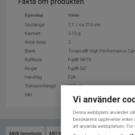
Fakta om produkten
Egenskap
Värde
Spölängd
7,1′ / ca 213 cm
Kastvikt
5-15 g
Antal delar
2
Blank
Torayca® High Performance Ca
Rullfäste
Fuji® SKTS
Ringar
Fuji® SiC
Handtag
EVA
Transportlängd
112 cm
Vikt
105–109 g
Vi använder co
Denna webbplats använder olik
besökarens upplevelse enkel oc
att använda webbplatsen. För ö
AAVA haspelspön
ABU Berkley haspelspön
Armada Haspels