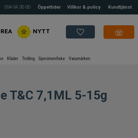
054-54 30 00
Öppettider
Villkor & policy
Kundtjänst
REA
NYTT
ke
Kläder
Trolling
Specimenfiske
Varumärken
se T&C 7,1ML 5-15g