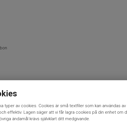
rbon
okies
a typer av cookies. Cookies är små textfiler som kan användas av 
h effektiv. Lagen säger att vi får lagra cookies på din enhet om d
vriga ändamål krävs självklart ditt medgivande.
pön
BFT haspelspön
FKP-GEAR haspelspön
Darts haspelspön