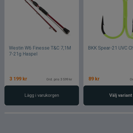
Westin W6 Finesse T&C 7,1M
BKK Spear-21 UVC Ch
7-21g Haspel
3 199
kr
89
kr
Ord. pris 3 599 kr
Or
Lägg i varukorgen
Välj variant