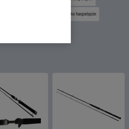
lspön
St.Croix haspelspön
Shimano haspelspön