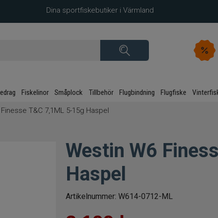
Dina sportfiskebutiker i Värmland
kedrag
Fiskelinor
Småplock
Tillbehör
Flugbindning
Flugfiske
Vinterfis
 Finesse T&C 7,1ML 5-15g Haspel
Westin W6 Fines
Haspel
Artikelnummer:
W614-0712-ML