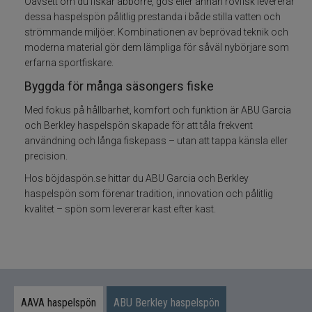
Oavsett om du fiskar abborre, gös eller annan rovfisk levererar
dessa haspelspön pålitlig prestanda i både stilla vatten och
Fiskeset
strömmande miljöer. Kombinationen av beprövad teknik och
moderna material gör dem lämpliga för såväl nybörjare som
erfarna sportfiskare.
Fiskedrag
Byggda för många säsongers fiske
Fiskelinor
Med fokus på hållbarhet, komfort och funktion är ABU Garcia
och Berkley haspelspön skapade för att tåla frekvent
Småplock
användning och långa fiskepass – utan att tappa känsla eller
precision.
Tillbehör
Hos böjdaspön.se hittar du ABU Garcia och Berkley
haspelspön som förenar tradition, innovation och pålitlig
Flugbindning
kvalitet – spön som levererar kast efter kast.
Flugfiske
Vinterfiske
AAVA haspelspön
ABU Berkley haspelspön