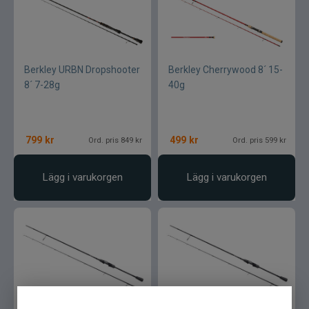
Berkley URBN Dropshooter
Berkley Cherrywood 8´ 15-
8´ 7-28g
40g
799
kr
499
kr
Ord. pris 849 kr
Ord. pris 599 kr
Lägg i varukorgen
Lägg i varukorgen
ABU Zenon® Spinning
ABU Zenon® Spinning