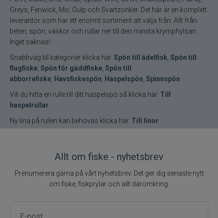
Greys, Fenwick, Mo, Gulp och Svartzonker. Det här är en komplett
leverantör som har ett enormt sortiment att välja från. Allt från
beten, spön, väskor och rullar ner till den minsta krymphylsan.
Inget saknas!
Snabbväg till kategorier klicka här.
Spön till ädelfisk
,
Spön till
flugfiske
,
Spön för gäddfiske
,
Spön till
abborrefiske
,
Havsfiskespön
,
Haspelspön
,
Spinnspön
Vill du hitta en rulle till ditt haspelspö så klicka här.
Till
haspelrullar
Ny lina på rullen kan behövas klicka här.
Till linor
Allt om fiske - nyhetsbrev
Prenumerera gärna på vårt nyhetsbrev. Det ger dig senaste nytt
om fiske, fiskprylar och allt däromkring.