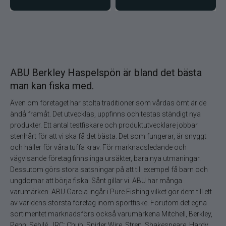
ABU Berkley Haspelspön är bland det bästa
man kan fiska med.
Även om företaget har stolta traditioner som vårdas ömt är de
ändå framåt. Det utvecklas, uppfinns och testas ständigt nya
produkter. Ett antal testfiskare och produktutvecklare jobbar
stenhårt för att vi ska få det bästa. Det som fungerar, är snyggt
och håller för våra tuffa krav. För marknadsledande och
vägvisande företag finns inga ursäkter, bara nya utmaningar.
Dessutom görs stora satsningar på att till exempel få barn och
ungdomar att börja fiska. Sånt gillar vi. ABU har många
varumärken. ABU Garcia ingår i Pure Fishing vilket gör dem till ett
av världens största företag inom sportfiske. Förutom det egna
sortimentet marknadsförs också varumärkena Mitchell, Berkley,
Penn, Sebilé, JRC; Chub, Spider Wire, Stren, Shakespeare, Hardy,