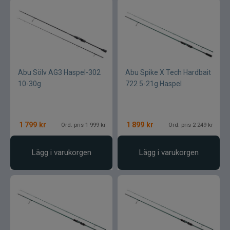
Abu Sölv AG3 Haspel-302
Abu Spike X Tech Hardbait
10-30g
722 5-21g Haspel
1 799
kr
1 899
kr
Ord. pris 1 999 kr
Ord. pris 2 249 kr
Lägg i varukorgen
Lägg i varukorgen