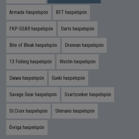
Kläder
Armada Haspelspön
BFT haspelspön
Trolling
FKP-GEAR haspelspön
Darts haspelspön
Specimenfiske
Bite of Bleak haspelspön
Drennan haspelspön
Varumärken
13 Fishing haspelspön
Westin haspelspön
Daiwa haspelspön
Gunki haspelspön
Savage Gear haspelspön
Svartzonker haspelspön
St.Croix haspelspön
Shimano haspelspön
Övriga haspelspön