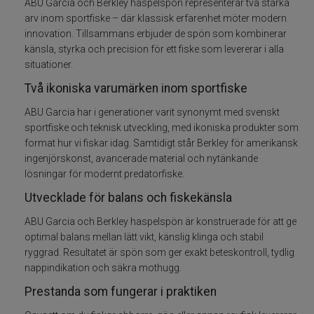
ABU Garcia och Berkley haspelspön representerar två starka
arv inom sportfiske – där klassisk erfarenhet möter modern
Spön för gäddfiske
innovation. Tillsammans erbjuder de spön som kombinerar
känsla, styrka och precision för ett fiske som levererar i alla
Spön till abborrfiske
situationer.
Två ikoniska varumärken inom sportfiske
Havsfiskespön
ABU Garcia har i generationer varit synonymt med svenskt
sportfiske och teknisk utveckling, med ikoniska produkter som
Haspelspön
format hur vi fiskar idag. Samtidigt står Berkley för amerikansk
ingenjörskonst, avancerade material och nytänkande
Spinnspön
lösningar för modernt predatorfiske.
Utvecklade för balans och fiskekänsla
Teleskopspön
ABU Garcia och Berkley haspelspön är konstruerade för att ge
Vertikalspön
optimal balans mellan lätt vikt, känslig klinga och stabil
ryggrad. Resultatet är spön som ger exakt beteskontroll, tydlig
nappindikation och säkra mothugg.
Trollingspön
Prestanda som fungerar i praktiken
Metspön