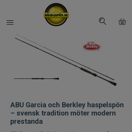
Gäddfemman
Abborrfemman
Interfiske
Rullar
Spön
ABU Garcia och Berkley haspelspön
Spön till ädelfiske
– svensk tradition möter modern
prestanda
Spön till flugfiske