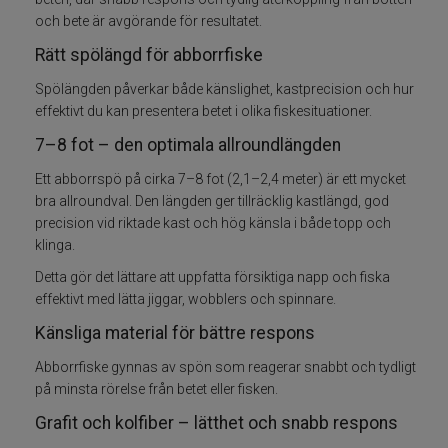
och bete är avgörande för resultatet.
Fiskeset
Rätt spölängd för abborrfiske
Spölängden påverkar både känslighet, kastprecision och hur
Fiskedrag
effektivt du kan presentera betet i olika fiskesituationer.
7–8 fot – den optimala allroundlängden
Fiskelinor
Ett abborrspö på cirka 7–8 fot (2,1–2,4 meter) är ett mycket
Småplock
bra allroundval. Den längden ger tillräcklig kastlängd, god
precision vid riktade kast och hög känsla i både topp och
klinga.
Tillbehör
Detta gör det lättare att uppfatta försiktiga napp och fiska
Flugbindning
effektivt med lätta jiggar, wobblers och spinnare.
Känsliga material för bättre respons
Flugfiske
Abborrfiske gynnas av spön som reagerar snabbt och tydligt
på minsta rörelse från betet eller fisken.
Vinterfiske
Grafit och kolfiber – lätthet och snabb respons