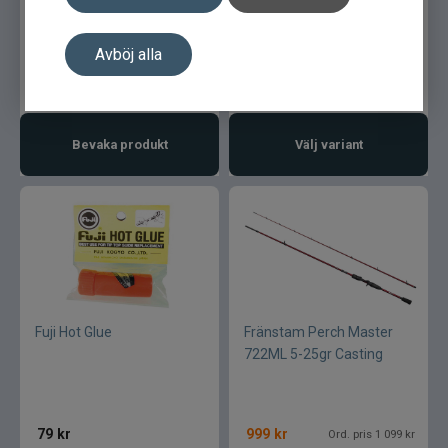
BCFAT
Avböj alla
79
kr
79
kr
Bevaka produkt
Välj variant
Fuji Hot Glue
Fränstam Perch Master
722ML 5-25gr Casting
79
kr
999
kr
Ord. pris 1 099 kr