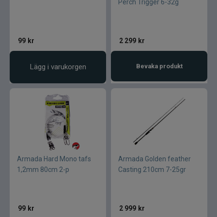
Perch Trigger 6-32g
99
kr
2 299
kr
Lägg i varukorgen
Bevaka produkt
Armada Hard Mono tafs
Armada Golden feather
1,2mm 80cm 2-p
Casting 210cm 7-25gr
99
kr
2 999
kr