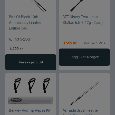
Bite Of Bleak 10th
BFT Ninety Two Liquid
Anniversary Limited
Stalker 6,6' 3-12g - 2pcs) -
Edition Cas
6,1 fot 5-25gr
1 595
kr
Ord. pris 1 795 kr
4 499
kr
Lägg i varukorgen
Bevaka produkt
Berkley Rod Tip Repair Kit
Armada Silver Feather