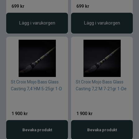
699
kr
699
kr
Lägg i varukorgen
Lägg i varukorgen
St.Croix Mojo Bass Glass
St.Croix Mojo Bass Glass
Casting 7,4´HM 5-25gr 1-D
Casting 7,2´M 7-21gr 1-De
1 900
kr
1 900
kr
Bevaka produkt
Bevaka produkt