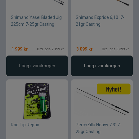
Shimano Yasei Bladed Jig
Shimano Expride 6,10´ 7-
225cm 7-25gr Casting
21gr Casting
1 999
kr
3 099
kr
Ord. pris 2 199 kr
Ord. pris 3 399 kr
Lägg i varukorgen
Lägg i varukorgen
Rod Tip Repair
PerchZilla Heavy 7,3´ 7-
25gr Casting