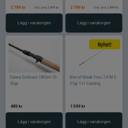
2 799
kr
2 799
kr
Ord. pris 2 899 kr
Ord. pris 2 899 kr
Lägg i varukorgen
Lägg i varukorgen
Daiwa Goldcast 180cm 10-
Bite of Bleak Yoru 7,4´M 5-
30gr
27gr 1+1 Casting
489
kr
1 599
kr
Lägg i varukorgen
Lägg i varukorgen