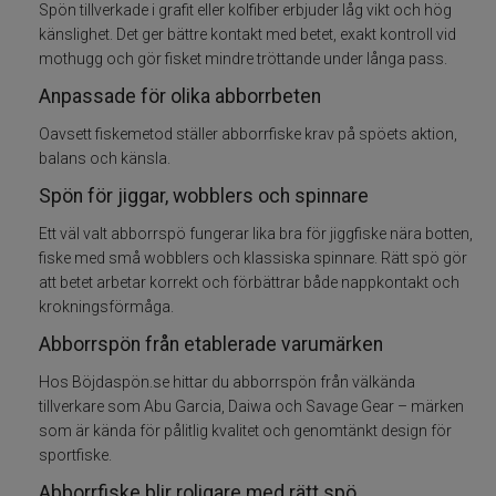
Kläder
Spön tillverkade i grafit eller kolfiber erbjuder låg vikt och hög
känslighet. Det ger bättre kontakt med betet, exakt kontroll vid
mothugg och gör fisket mindre tröttande under långa pass.
Trolling
Anpassade för olika abborrbeten
Specimenfiske
Oavsett fiskemetod ställer abborrfiske krav på spöets aktion,
balans och känsla.
Varumärken
Spön för jiggar, wobblers och spinnare
Ett väl valt abborrspö fungerar lika bra för jiggfiske nära botten,
fiske med små wobblers och klassiska spinnare. Rätt spö gör
att betet arbetar korrekt och förbättrar både nappkontakt och
krokningsförmåga.
Abborrspön från etablerade varumärken
Hos Böjdaspön.se hittar du abborrspön från välkända
tillverkare som Abu Garcia, Daiwa och Savage Gear – märken
som är kända för pålitlig kvalitet och genomtänkt design för
sportfiske.
Abborrfiske blir roligare med rätt spö