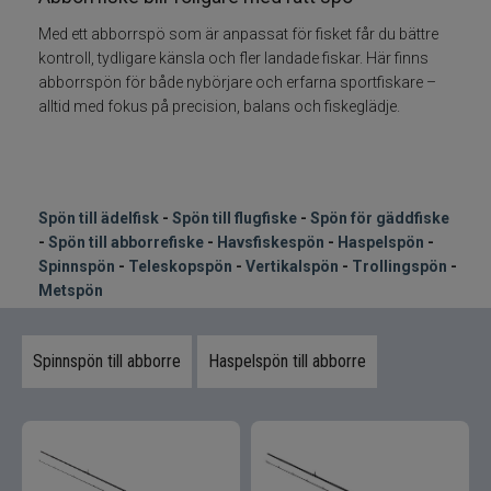
Med ett abborrspö som är anpassat för fisket får du bättre
kontroll, tydligare känsla och fler landade fiskar. Här finns
abborrspön för både nybörjare och erfarna sportfiskare –
alltid med fokus på precision, balans och fiskeglädje.
Spön till ädelfisk
-
Spön till flugfiske
-
Spön för gäddfiske
-
Spön till abborrefiske
-
Havsfiskespön
-
Haspelspön
-
Spinnspön
-
Teleskopspön
-
Vertikalspön
-
Trollingspön
-
Metspön
Spinnspön till abborre
Haspelspön till abborre