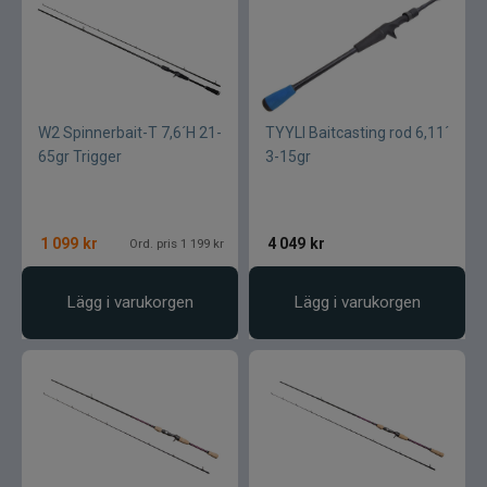
W2 Spinnerbait-T 7,6´H 21-
TYYLI Baitcasting rod 6,11´
65gr Trigger
3-15gr
1 099
kr
4 049
kr
Ord. pris 1 199 kr
Lägg i varukorgen
Lägg i varukorgen