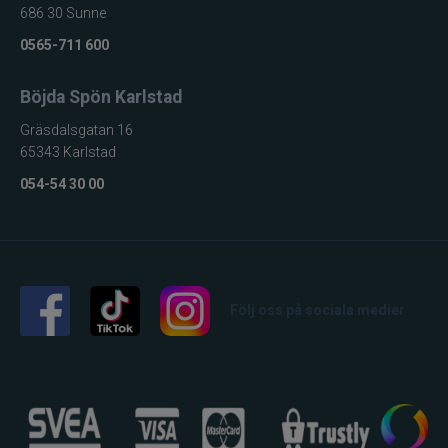
686 30 Sunne
0565-711 600
Böjda Spön Karlstad
Gräsdalsgatan 16
65343 Karlstad
054-54 30 00
Följ oss på sociala medier