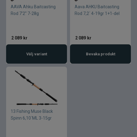
AAVA Ahku Baitcasting
Aava AHKU Baitcasting
Rod 7'2'' 7-28g
Rod 7,2´ 4-19gr 1+1-del
2 089
kr
2 089
kr
Välj variant
Bevaka produkt
13 Fishing Muse Black
Spinn 6,10´ML 3-15gr