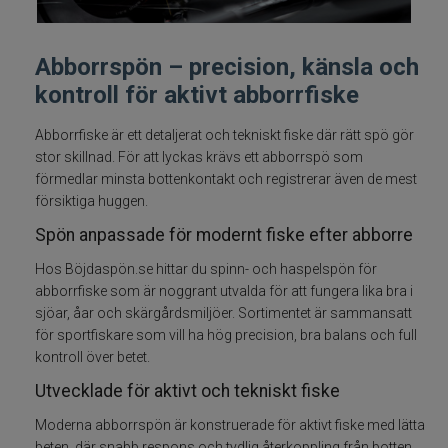
Spön för gäddfiske
Abborrspön – precision, känsla och
Spön till abborrfiske
kontroll för aktivt abborrfiske
Havsfiskespön
Abborrfiske är ett detaljerat och tekniskt fiske där rätt spö gör
stor skillnad. För att lyckas krävs ett abborrspö som
förmedlar minsta bottenkontakt och registrerar även de mest
Haspelspön
försiktiga huggen.
Spön anpassade för modernt fiske efter abborre
Spinnspön
Hos Böjdaspön.se hittar du spinn- och haspelspön för
Teleskopspön
abborrfiske som är noggrant utvalda för att fungera lika bra i
sjöar, åar och skärgårdsmiljöer. Sortimentet är sammansatt
för sportfiskare som vill ha hög precision, bra balans och full
Vertikalspön
kontroll över betet.
Trollingspön
Utvecklade för aktivt och tekniskt fiske
Moderna abborrspön är konstruerade för aktivt fiske med lätta
Metspön
beten, där snabb respons och tydlig återkoppling från botten