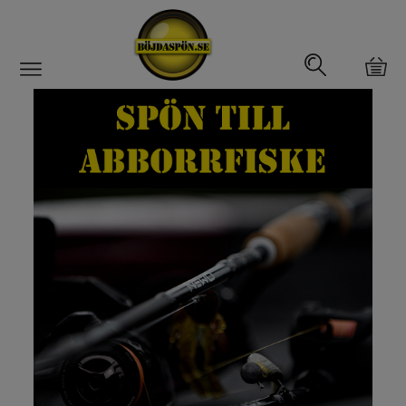
Gäddfemman
Abborrfemman
Interfiske
Rullar
Spön
Spön till ädelfiske
Spön till flugfiske