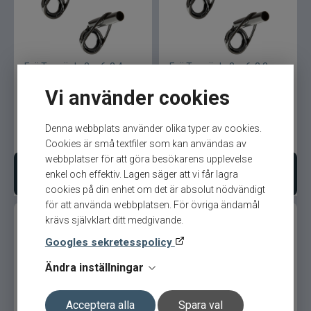
Fuji Toppögla 2-p 6-2,4mm
Fuji Toppögla 2-p 6-2,2mm
BCFAT
BCFAT
Vi använder cookies
Denna webbplats använder olika typer av cookies.
79
kr
79
kr
Cookies är små textfiler som kan användas av
webbplatser för att göra besökarens upplevelse
enkel och effektiv. Lagen säger att vi får lagra
Bevaka produkt
Bevaka produkt
cookies på din enhet om det är absolut nödvändigt
för att använda webbplatsen. För övriga ändamål
krävs självklart ditt medgivande.
Googles sekretesspolicy
Ändra inställningar
Acceptera alla
Spara val
Fuji Toppögla 2-p 6-2,0mm
Fuji Toppögla 2-p