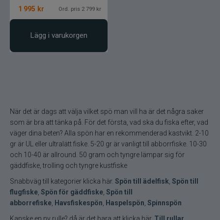
1 995
kr
Ord. pris 2 799 kr
Lägg i varukorgen
När det är dags att välja vilket spö man vill ha är det några saker
som är bra att tänka på. För det första, vad ska du fiska efter, vad
väger dina beten? Alla spön har en rekommenderad kastvikt. 2-10
gr är UL eller ultralätt fiske. 5-20 gr är vanligt till abborrfiske. 10-30
och 10-40 är allround. 50 gram och tyngre lämpar sig för
gäddfiske, trolling och tyngre kustfiske
Snabbväg till kategorier klicka här.
Spön till ädelfisk
,
Spön till
flugfiske
,
Spön för gäddfiske
,
Spön till
abborrefiske
,
Havsfiskespön
,
Haspelspön
,
Spinnspön
Kanske en ny rulle? då är det bara att klicka här.
Till rullar