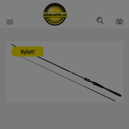
Gäddfemman
Abborrfemman
Interfiske
Rullar
Spön
Spön till ädelfiske
Spön till flugfiske