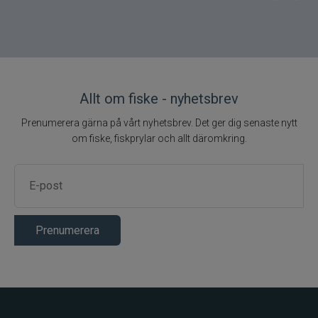
Egenskap
Värde
PerchZilla Heavy
Produktnamn
Casting
Längd
7'3" / 221 cm
Allt om fiske - nyhetsbrev
Kastvikt
7–25 g
Prenumerera gärna på vårt nyhetsbrev. Det ger dig senaste nytt
Vikt
110 g
om fiske, fiskprylar och allt däromkring.
Prenumerera