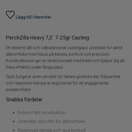
Kläder
Trolling
Lägg till i favoriter
Specimenfiske
PerchZilla Heavy 7,3´ 7-25gr Casting
Varumärken
Ett extremt lätt och välbalanserat castingspö utvecklat för aktivt
abborrfiske med fokus på känsla, kontroll och precision.
Konstruktionen ger en direkt kontakt med betet och hjälper dig att
fiska effektivt under långa pass.
Spöt fungerar även utmärkt för lättare gösfiske där följsamhet
och responsiv känsla är avgörande för ett engagerande
predatorfiske.
Snabba fördelar
Extremt lätt konstruktion
Utvecklat specifikt för abborrfiske
Responsiv känsla och god kontroll