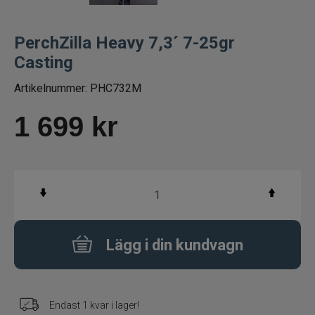
Fiskeset
PerchZilla Heavy 7,3´ 7-25gr
Casting
Fiskedrag
Artikelnummer:
PHC732M
Fiskelinor
1 699
kr
Småplock
Tillbehör
Flugbindning
Lägg i din kundvagn
Flugfiske
Vinterfiske
Endast 1 kvar i lager!