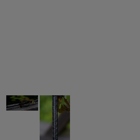
Spön för gäddfiske
Spön till abborrfiske
Havsfiskespön
Haspelspön
Spinnspön
Teleskopspön
Vertikalspön
Trollingspön
Metspön