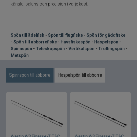
Kläder
känsla, balans och precision i varje kast.
Trolling
Specimenfiske
Spön till ädelfisk
-
Spön till flugfiske
-
Spön för gäddfiske
-
Spön till abborrefiske
-
Havsfiskespön
-
Haspelspön
-
Varumärken
Spinnspön
-
Teleskopspön
-
Vertikalspön
-
Trollingspön
-
Metspön
Spinnspön till abborre
Haspelspön till abborre
Westin W3 Finesse-T T&C
Westin W3 Finesse-T T&C