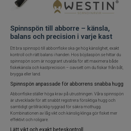
Spön för gäddfiske
Spön till abborrfiske
Spinnspön till abborre – känsla,
balans och precision i varje kast
Havsfiskespön
Ett bra spinnspö till abborrfiske ska ge hög känslighet, exakt
Haspelspön
kontroll och rätt balans i handen. Hos böjdaspön.se hittar du
spinnspön som är noggrant utvalda för att maximera både
fiskekänsla och kastprecision – oavsett om du fiskar från båt,
Spinnspön
brygga eller land.
Spinnspön anpassade för abborrens snabba hugg
Teleskopspön
Abborrfiske ställer höga krav på utrustningen. Våra spinnspön
Vertikalspön
är utvecklade för att snabbt registrera försiktiga hugg och
samtidigt ge tillräcklig ryggrad för säkra mothugg.
Kombinationen av låg vikt och känslig klinga gör fisket mer
Trollingspön
effektivt och roligare.
Metspön
Lätt vikt och exakt beteskontroll