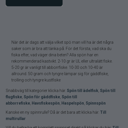
När det är dags att välja vilket spö man vill ha är det några
saker som är bra att tänka på. För det första, vad ska du
fiska efter, vad väger dina beten? Alla spön har en
rekommenderad kastvikt. 2-10 gr är UL eller ultralätt fiske.
5-20 gr är vanligt till abborrfiske. 10-30 och 10-40 är
allround. 50 gram och tyngre lämpar sig för gäddfiske,
trolling och tyngre kustfiske
Snabbväg till kategorier klicka här.
Spön till ädelfisk
,
Spön till
flugfiske
,
Spön för gäddfiske
,
Spön till
abborrefiske
,
Havsfiskespön
,
Haspelspön
,
Spinnspön
Kanske en ny spinnrulle? Då är det bara att klicka här.
Till
multirullar
Vill du hellre ha ett komplett spinnset direkt så klickar du här.
Till