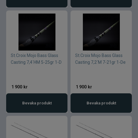
St.Croix Mojo Bass Glass
St.Croix Mojo Bass Glass
Casting 7,4´HM 5-25gr 1-D
Casting 7,2´M 7-21gr 1-De
1 900
kr
1 900
kr
Bevaka produkt
Bevaka produkt