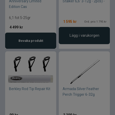
Anniversary Limited
Stalker 6,6' 3-12g - 2pcs) -
Edition Cas
6,1 fot 5-25gr
1 595
kr
Ord. pris 1 795 kr
4 499
kr
Lägg i varukorgen
Bevaka produkt
Berkley Rod Tip Repair Kit
Armada Silver Feather
Perch Trigger 6-32g