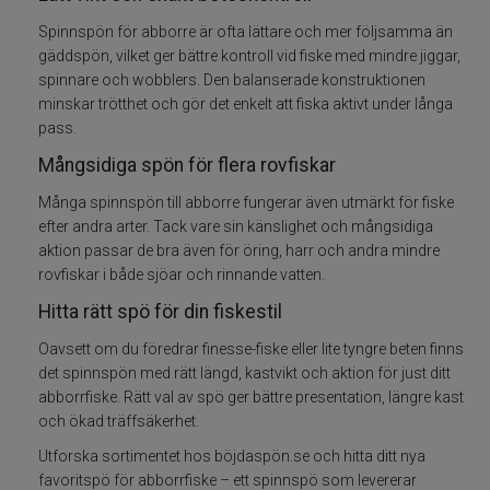
Spinnspön för abborre är ofta lättare och mer följsamma än
Fiskeset
gäddspön, vilket ger bättre kontroll vid fiske med mindre jiggar,
spinnare och wobblers. Den balanserade konstruktionen
Fiskedrag
minskar trötthet och gör det enkelt att fiska aktivt under långa
pass.
Fiskelinor
Mångsidiga spön för flera rovfiskar
Många spinnspön till abborre fungerar även utmärkt för fiske
Småplock
efter andra arter. Tack vare sin känslighet och mångsidiga
aktion passar de bra även för öring, harr och andra mindre
Tillbehör
rovfiskar i både sjöar och rinnande vatten.
Hitta rätt spö för din fiskestil
Flugbindning
Oavsett om du föredrar finesse-fiske eller lite tyngre beten finns
det spinnspön med rätt längd, kastvikt och aktion för just ditt
Flugfiske
abborrfiske. Rätt val av spö ger bättre presentation, längre kast
och ökad träffsäkerhet.
Vinterfiske
Utforska sortimentet hos böjdaspön.se och hitta ditt nya
favoritspö för abborrfiske – ett spinnspö som levererar