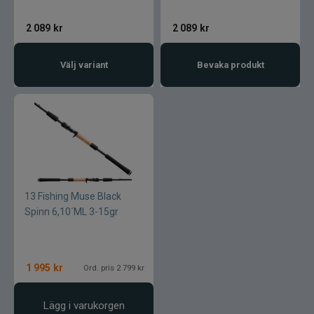
2 089
kr
2 089
kr
Välj variant
Bevaka produkt
13 Fishing Muse Black
Spinn 6,10´ML 3-15gr
1 995
kr
Ord. pris 2 799 kr
Lägg i varukorgen