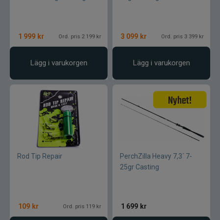
1 999
kr
3 099
kr
Ord. pris 2 199 kr
Ord. pris 3 399 kr
Lägg i varukorgen
Lägg i varukorgen
Rod Tip Repair
PerchZilla Heavy 7,3´ 7-
25gr Casting
109
kr
1 699
kr
Ord. pris 119 kr