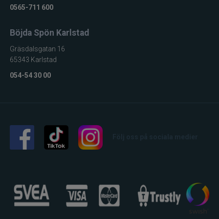
0565-711 600
Böjda Spön Karlstad
Gräsdalsgatan 16
65343 Karlstad
054-54 30 00
Följ oss på sociala medier