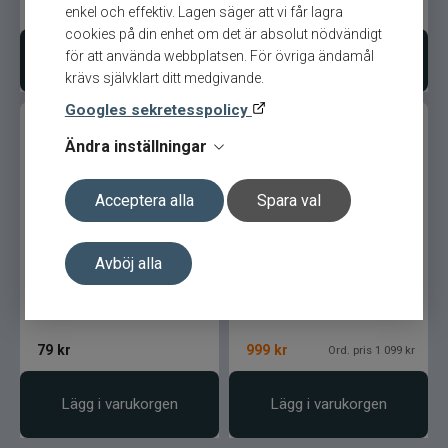
79
kr
79
kr
enkel och effektiv. Lagen säger att vi får lagra
cookies på din enhet om det är absolut nödvändigt
för att använda webbplatsen. För övriga ändamål
Bevaka produkt
Välj variant
krävs självklart ditt medgivande.
Googles sekretesspolicy
Ändra inställningar
Acceptera alla
Spara val
Fuji Hot Glue
Fränstam Perch Master
Avböj alla
722ML 5-25gr Casting
79
kr
999
kr
Ord. pris 1 099 kr
Lägg i varukorgen
Lägg i varukorgen