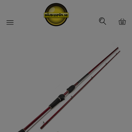
Gäddfemman
Abborrfemman
Interfiske
Rullar
Spön
Spön till ädelfiske
Spön till flugfiske