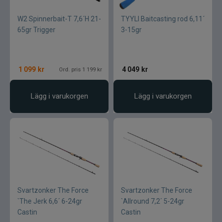
W2 Spinnerbait-T 7,6´H 21-
TYYLI Baitcasting rod 6,11´
65gr Trigger
3-15gr
1 099
kr
4 049
kr
Ord. pris 1 199 kr
Lägg i varukorgen
Lägg i varukorgen
Svartzonker The Force
Svartzonker The Force
`The Jerk 6,6´ 6-24gr
`Allround 7,2´ 5-24gr
Castin
Castin