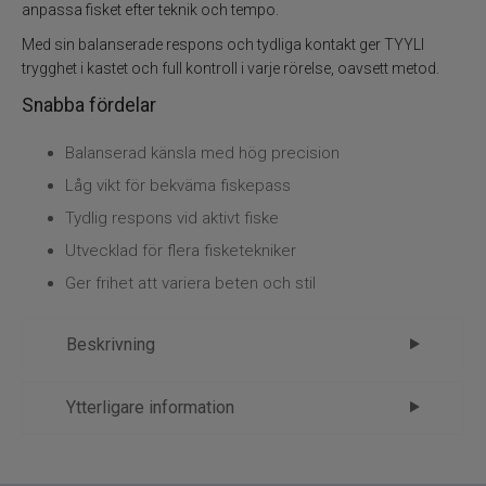
Kläder
anpassa fisket efter teknik och tempo.
Med sin balanserade respons och tydliga kontakt ger TYYLI
Trolling
trygghet i kastet och full kontroll i varje rörelse, oavsett metod.
Snabba fördelar
Specimenfiske
Balanserad känsla med hög precision
Varumärken
Låg vikt för bekväma fiskepass
Tydlig respons vid aktivt fiske
Utvecklad för flera fisketekniker
Ger frihet att variera beten och stil
Beskrivning
Aava TYYLI Baitcasting rod – friheten
Ytterligare information
att styra fisket själv
Märke
Aava
TYYLI-serien från Aava är framtagen för