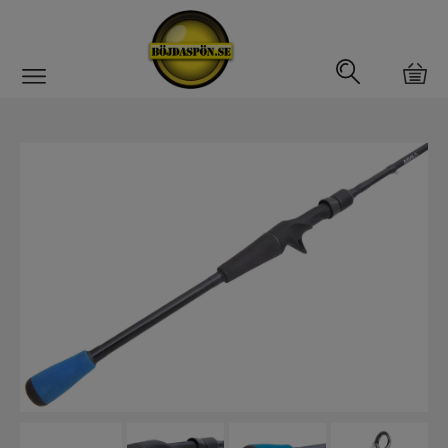
Gäddfemman
Abborrfemman
Interfiske
Rullar
Spön
Spön till ädelfiske
Spön till flugfiske