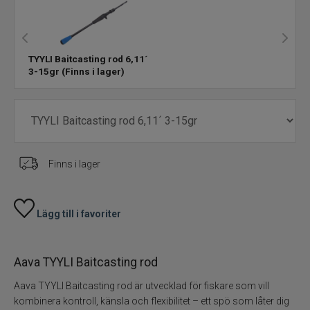
Fiskeset
TYYLI Baitcasting rod 6,11´
Fiskedrag
3-15gr
(Finns i lager)
Fiskelinor
Småplock
Finns i lager
Tillbehör
Flugbindning
Lägg till i favoriter
Flugfiske
Aava TYYLI Baitcasting rod
Vinterfiske
Aava TYYLI Baitcasting rod är utvecklad för fiskare som vill
kombinera kontroll, känsla och flexibilitet – ett spö som låter dig