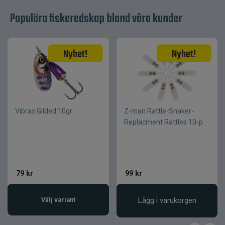
Serie
Aava TYYLI
Populära fiskeredskap bland våra kunder
Grafit med
Konstruktion
grafenförstärkt
resin
Flera
Användningsområde
fisketekniker
Låg vikt och
Serieegenskap
hög känslighet
Vibrax Gilded 10gr
Z-man Rattle-Snaker-
Replacment Rattles 10-p
79
kr
99
kr
Välj variant
Lägg i varukorgen