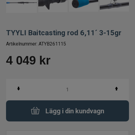
Spön för gäddfiske
Spön till abborrfiske
TYYLI Baitcasting rod 6,11´ 3-15gr
Havsfiskespön
Artikelnummer:
ATYB261115
Haspelspön
4 049
kr
Spinnspön
Teleskopspön
Vertikalspön
Lägg i din kundvagn
Trollingspön
Metspön