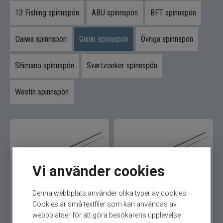
Kläder
13 Fishing spinnspön
ABU spinnspön
BFT spinnspön
Trolling
Daiwa spinnspön
Gunki spinnspön
Övriga spinnspön
Specimenfiske
Shimano spinnspön
Svartzonker spinnspön
Varumärken
Westin spinnspön
Vi använder cookies
Gunki Power Game-XL C-
Gunki Power Game-XL C-
Denna webbplats använder olika typer av cookies.
230XXH 30-90gr/max125
220XH 21-56gr/max80
Cookies är små textfiler som kan användas av
Trigge
Trigger
webbplatser för att göra besökarens upplevelse