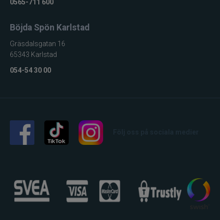
0565-711 600
Böjda Spön Karlstad
Gräsdalsgatan 16
65343 Karlstad
054-54 30 00
Följ oss på sociala medier