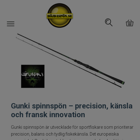
Gäddfemman
Abborrfemman
Interfiske
Rullar
Spön
Gunki spinnspön – precision, känsla
och fransk innovation
Spön till ädelfiske
Gunki spinnspön är utvecklade för sportfiskare som prioriterar
Spön till flugfiske
precision, balans och tydlig fiskekänsla. Det europeiska