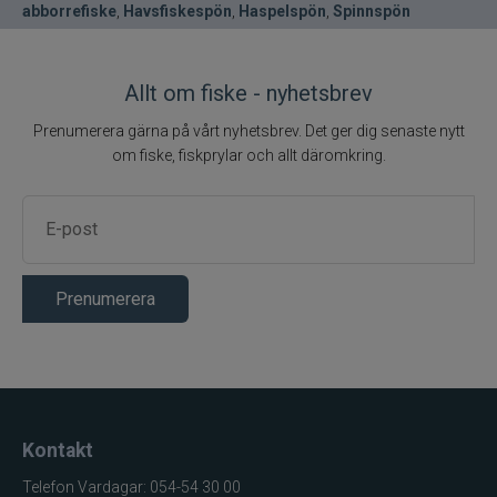
abborrefiske
,
Havsfiskespön
,
Haspelspön
,
Spinnspön
Allt om fiske - nyhetsbrev
Prenumerera gärna på vårt nyhetsbrev. Det ger dig senaste nytt
om fiske, fiskprylar och allt däromkring.
Prenumerera
Kontakt
Telefon Vardagar: 054-54 30 00