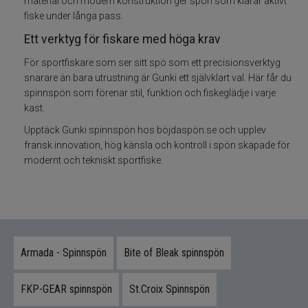
material och modern konstruktion ger spön som klarar aktivt
fiske under långa pass.
Fiskeset
Ett verktyg för fiskare med höga krav
För sportfiskare som ser sitt spö som ett precisionsverktyg
Fiskedrag
snarare än bara utrustning är Gunki ett självklart val. Här får du
spinnspön som förenar stil, funktion och fiskeglädje i varje
Fiskelinor
kast.
Upptäck Gunki spinnspön hos böjdaspön.se och upplev
Småplock
fransk innovation, hög känsla och kontroll i spön skapade för
modernt och tekniskt sportfiske.
Tillbehör
Flugbindning
Flugfiske
Armada - Spinnspön
Bite of Bleak spinnspön
Vinterfiske
FKP-GEAR spinnspön
St.Croix Spinnspön