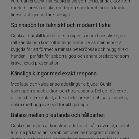
varumärket Gunki har etablerat sig som en ledande aktör inom
modernt predatorfiske, med spön som kombinerar teknisk
Spön för gäddfiske
finess och genomtänkt design.
Spinnspön för tekniskt och modernt fiske
Spön till abborrfiske
Gunki är särskilt kända för sin expertis inom finessfiske, där
Havsfiskespön
rätt känsla och kontroll är avgörande. Deras spinnspön är
byggda för att förmedla minsta betesrörelse och hugg direkt i
handen – perfekt för abborre, gös och andra predatorer som
Haspelspön
kräver exakt presentation.
Känsliga klingor med exakt respons
Spinnspön
Med lätta och välbalanserade klingor erbjuder Gunki
Teleskopspön
spinnspön snabb aktion och hög respons. Det gör det enkelt
att läsa bottenkontakt, arbeta betet precist och sätta snabba,
säkra mothugg även vid försiktiga napp.
Vertikalspön
Balans mellan prestanda och hållbarhet
Trollingspön
Gunki spinnspön är konstruerade för att hålla över tid, utan att
tumma på känslan. Kombinationen av noggrant utvalda
Metspön