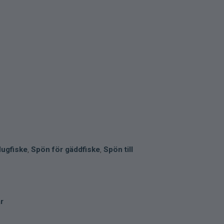
flugfiske
,
Spön för gäddfiske
,
Spön till
ar