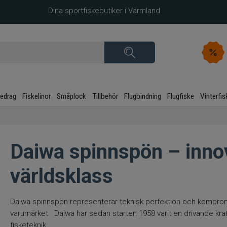
Dina sportfiskebutiker i Värmland
kedrag
Fiskelinor
Småplock
Tillbehör
Flugbindning
Flugfiske
Vinterfis
Daiwa spinnspön – innov
världsklass
Daiwa spinnspön representerar teknisk perfektion och kompromi
varumärket Daiwa har sedan starten 1958 varit en drivande kraf
fisketeknik.