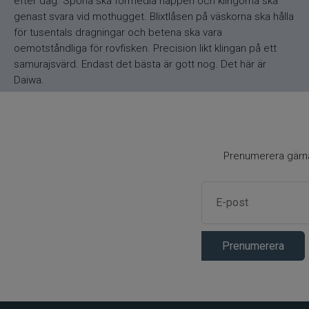
efter dag. Spöna ska förmedla nappen och klingorna ska
genast svara vid mothugget. Blixtlåsen på väskorna ska hålla
för tusentals dragningar och betena ska vara
oemotståndliga för rovfisken. Precision likt klingan på ett
samurajsvärd. Endast det bästa är gott nog. Det här är
Daiwa.
Prenumerera gärna 
Prenumerera