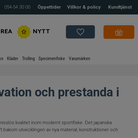
054-54 30 00
Öppettider
Villkor & policy
Kundtjänst
REA
NYTT
ke
Kläder
Trolling
Specimenfiske
Varumärken
ation och prestanda i
sslös kvalitet inom modernt sportfiske. Det japanska
t bakom utvecklingen av nya material, konstruktioner och