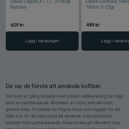
Daiwa Laguna XT 7,7´ 30-80gr
Daiwa Goldcast Tele
Baitcast
180cm 5-25gr
629
kr
489
kr
Lägg i varukorgen
Lägg i varukor
De var de första att använda kolfiber.
Det som en gång började med enbart rulltillverkning har idag
blivit en världsledande tillverkare av i stort sett allt inom
genren fiske. Produkter av högsta klass som byggts för att
hålla och för att vara roliga att använda. Ingenjörskonst
blandat med upptäckaranda. Rullarna ska gå silkeslent dag