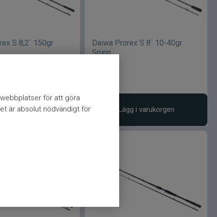
rex S 8,2´ 150gr
Daiwa Prorex S 8´ 10-40gr
Spinn
999
kr
webbplatser för att göra
et är absolut nödvändigt för
vaka produkt
Lägg i varukorgen