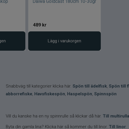
skop
Daiwa Goldcast 180cm 10-30gr
489
kr
gen
Lägg i varukorgen
Snabbväg till kategorier klicka här.
Spön till ädelfisk
,
Spön till 
abborrefiske
,
Havsfiskespön
,
Haspelspön
,
Spinnspön
Vill du kanske ha en ny spinnrulle så klickar då här.
Till multirull
Byta din gamla lina? Klicka här så kommer du till linor.
Till linor