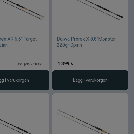
ex XR 6,6´ Target
Daiwa Prorex X 8,8´Monster
pinn
220gr Spinn
1 399
kr
Ord. pris 2 289 kr
gg i varukorgen
Lägg i varukorgen