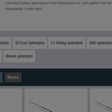
Utforska Daiwa spinnspön hos böjdaspön.se och upplev hur innov
fiskeglädje i varje kast.
nspön
St.Croix Spinnspön
13 Fishing spinnspön
ABU spinnspö
Westin spinnspön
Rensa