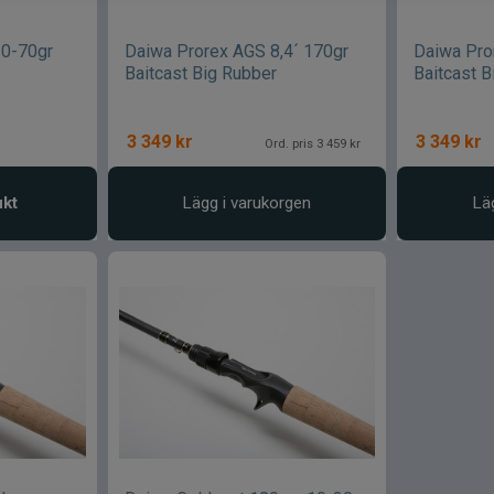
30-70gr
Daiwa Prorex AGS 8,4´ 170gr
Daiwa Pro
Baitcast Big Rubber
Baitcast B
3 349
kr
3 349
kr
Ord. pris 3 459 kr
ukt
Lägg i varukorgen
Lä