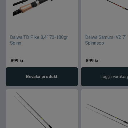
Daiwa TD Pike 8,4´ 70-180gr
Daiwa Samurai V2 7´ 
Spinn
Spinnspö
899
kr
899
kr
Bevaka produkt
Lägg i varukor