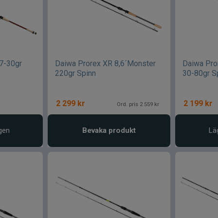
7-30gr
Daiwa Prorex XR 8,6´Monster
Daiwa Pror
220gr Spinn
30-80gr S
2 299
kr
2 199
kr
Ord. pris 2 559 kr
gen
Bevaka produkt
Lä