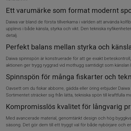
Ett varumärke som format modernt spo
Daiwa var bland de första tillverkarna i världen att använda kol
upplevs i både känsla, styrka och vikt. Den tekniska nyfikenhet
detalj.
Perfekt balans mellan styrka och känsl
Daiwa spinnspön är konstruerade för att ge exakt beteskontroll
aktionen ger trygg ryggrad vid mothugg samtidigt som känslan 
Spinnspön för många fiskarter och tekn
Oavsett om du fiskar abborre, gädda eller öring erbjuder Daiwa 
Sortimentet sträcker sig från lätta, tekniska spön till kraftfulla 
Kompromisslös kvalitet för långvarig p
Med avancerade material, genomtänkt design och hög byggkvali
säsong. Det gör dem till ett tryggt val för både nybörjare och erfar