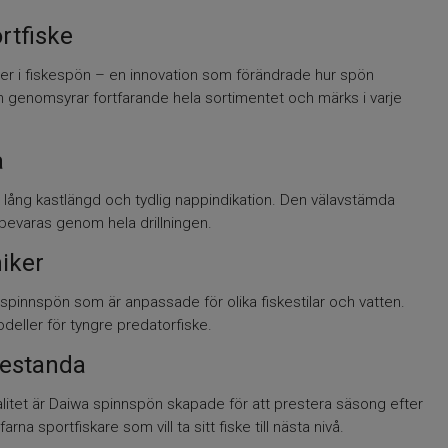
rtfiske
fiber i fiskespön – en innovation som förändrade hur spön
en genomsyrar fortfarande hela sortimentet och märks i varje
a
, lång kastlängd och tydlig nappindikation. Den välavstämda
bevaras genom hela drillningen.
iker
spinnspön som är anpassade för olika fiskestilar och vatten.
modeller för tyngre predatorfiske.
restanda
tet är Daiwa spinnspön skapade för att prestera säsong efter
na sportfiskare som vill ta sitt fiske till nästa nivå.