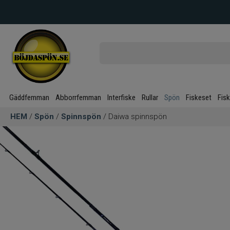
Gäddfemman
Abborrfemman
Interfiske
Rullar
Spön
Fiskeset
Fis
HEM
/
Spön
/
Spinnspön
/ Daiwa spinnspön