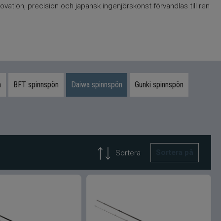
ation, precision och japansk ingenjörskonst förvandlas till ren
n
BFT spinnspön
Daiwa spinnspön
Gunki spinnspön
Sortera på
Sortera