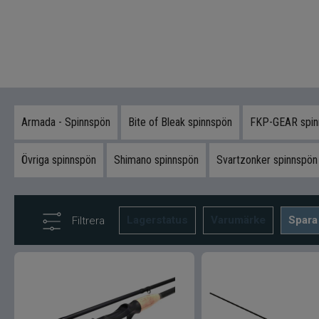
Armada - Spinnspön
Bite of Bleak spinnspön
FKP-GEAR spin
Övriga spinnspön
Shimano spinnspön
Svartzonker spinnspön
Lagerstatus
Varumärke
Spara
Filtrera