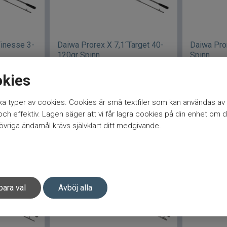
Finesse 3-
Daiwa Prorex X 7,1´Target 40-
Daiwa Pro
120gr Spinn
Spinn
okies
1 259
kr
1 059
kr
a typer av cookies. Cookies är små textfiler som kan användas av 
h effektiv. Lagen säger att vi får lagra cookies på din enhet om d
gen
Lägg i varukorgen
Be
vriga ändamål krävs självklart ditt medgivande.
para val
Avböj alla