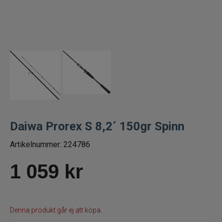
Spön till abborrfiske
Havsfiskespön
Haspelspön
Spinnspön
Teleskopspön
Daiwa Prorex S 8,2´ 150gr Spinn
Vertikalspön
Artikelnummer:
224786
1 059
kr
Trollingspön
Metspön
Denna produkt går ej att köpa.
Fiskeset