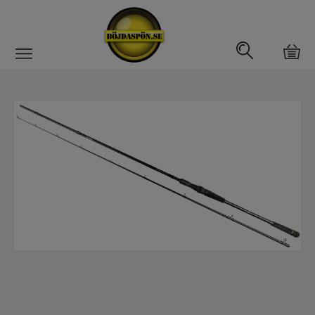
Gäddfemman
Abborrfemman
Interfiske
Rullar
Spön
Spön till ädelfiske
Spön till flugfiske
Spön för gäddfiske