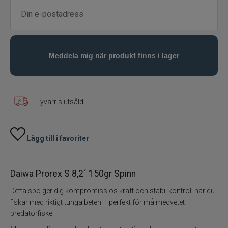
Fiskedrag
Fiskelinor
Småplock
Tillbehör
Tyvärr slutsåld
Flugbindning
Lägg till i favoriter
Flugfiske
Daiwa Prorex S 8,2´ 150gr Spinn
Vinterfiske
Detta spö ger dig kompromisslös kraft och stabil kontroll när du
Kläder
fiskar med riktigt tunga beten – perfekt för målmedvetet
predatorfiske.
Trolling