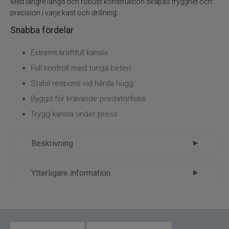
Med längre längd och robust konstruktion skapas trygghet och
precision i varje kast och drillning.
Specimenfiske
Snabba fördelar
Varumärken
Extremt kraftfull känsla
Full kontroll med tunga beten
Stabil respons vid hårda hugg
Byggd för krävande predatorfiske
Trygg känsla under press
Beskrivning
Daiwa Prorex S 8,2´ 150gr Spinn – när
Ytterligare information
rå styrka är avgörande
Märke
Daiwa
Daiwa Prorex S 8,2´ 150gr Spinn är utvecklat för
Tillverkare
Daiwa - 1.Spön
situationer där utrustningen måste leverera