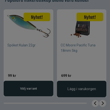
Populära fiskeredskap bland våra kunder
Egenskap
Värde
Spötyp
Spinnspö
Längd
8,2 fot
Kastklass
150 g
Klingmaterial
HVF kolfiber
Spöket Kulan 22gr
CC Moore Pacific Tuna
18mm 5kg
99
kr
699
kr
Välj variant
Lägg i varukorgen