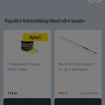
Längd
7,3´
Kastvikt
3–15 g
Spötyp
Haspelspö
Populära fiskeredskap bland våra kunder
Rullfäste
SKS
Ringar
LTS
Torayca® High
Klingmaterial
Performance Carbon
Handtag
Premium EVA
CC Moore NS1 Popsup
Westin W2 Streetstick 6,1'
14mm Yellow
L 2-7gr 2-del Haspel
119
kr
899
kr
Ord. pris 999 kr