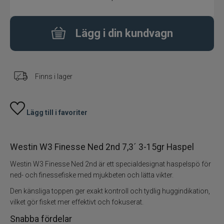
Fiskeset
Lägg i din kundvagn
Fiskedrag
Fiskelinor
Finns i lager
Småplock
Lägg till i favoriter
Tillbehör
Westin W3 Finesse Ned 2nd 7,3´ 3-15gr Haspel
Flugbindning
Westin W3 Finesse Ned 2nd är ett specialdesignat haspelspö för
Flugfiske
ned- och finessefiske med mjukbeten och lätta vikter.
Den känsliga toppen ger exakt kontroll och tydlig huggindikation,
Vinterfiske
vilket gör fisket mer effektivt och fokuserat.
Snabba fördelar