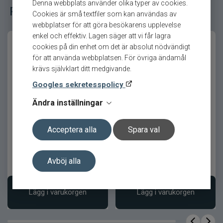
Denna webbplats använder olika typer av cookies.
och stöd för underarmen, vilket gör att du orkar
Relaterade fiskeredskap för ditt fiske
Cookies är små textfiler som kan användas av
fiska effektivt hela dagen.
webbplatser för att göra besökarens upplevelse
enkel och effektiv. Lagen säger att vi får lagra
Produktfördelar
cookies på din enhet om det är absolut nödvändigt
för att använda webbplatsen. För övriga ändamål
Optimerat för ned-rig och
krävs självklart ditt medgivande.
finessemetoder
Googles sekretesspolicy
Mycket känslig topp med tydlig
Ändra inställningar
Westin W8 Finesse T&C
Westin W6 Finesse T&C
huggindikering
2nd 7,2´ 7-21gr Haspel
7,1ML 5-15g Haspel
Snabb aktion för säkra mothugg
Acceptera alla
Spara val
Ergonomiskt bakhandtag med extra
stöd
Avböj alla
Lätt och balanserad konstruktion
5 399
kr
3 199
kr
Ord. pris 5 999 kr
Ord. pris 3 549 kr
Produktfakta
Lägg i varukorgen
Lägg i varukorgen
Egenskap
Värde