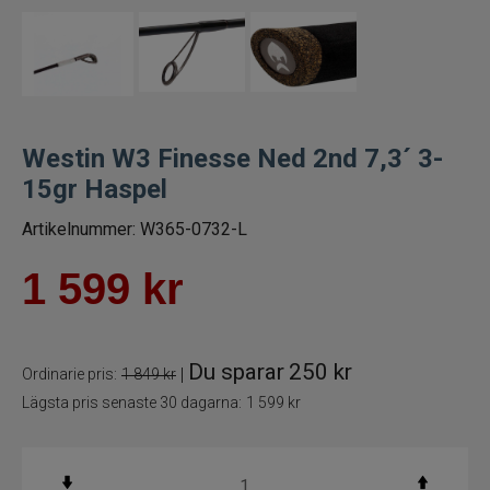
Spön för gäddfiske
Spön till abborrfiske
Havsfiskespön
Westin W3 Finesse Ned 2nd 7,3´ 3-
15gr Haspel
Haspelspön
Artikelnummer:
W365-0732-L
Spinnspön
1 599
kr
Teleskopspön
Du sparar
250 kr
Vertikalspön
|
Ordinarie pris:
1 849 kr
Lägsta pris senaste 30 dagarna:
1 599 kr
Trollingspön
Metspön