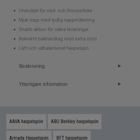
Kläder
Utvecklat för ned- och finessefiske
Trolling
Mjuk topp med tydlig nappindikering
Snabb aktion för säkra krokningar
Specimenfiske
Bekvämt bakhandtag med extra stöd
Lätt och välbalanserat haspelspö
Varumärken
Beskrivning
Westin W3 Finesse Ned 2nd 7,3´ 3-
Ytterligare information
15gr Haspel – full kontroll i
Märke
Westin
finessefisket
Tillverkare
FP - 1.Spön
Detta spö är utvecklat för sportfiskare som fiskar
AAVA haspelspön
ABU Berkley haspelspön
ned-rig och andra finessemetoder där precision
och känsla är avgörande.
Armada Haspelspön
BFT haspelspön