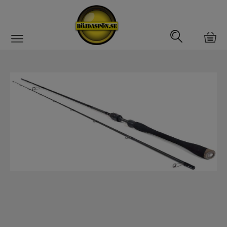
Gäddfemman
Abborrfemman
Interfiske
Rullar
Spön
Spön till ädelfiske
Spön till flugfiske