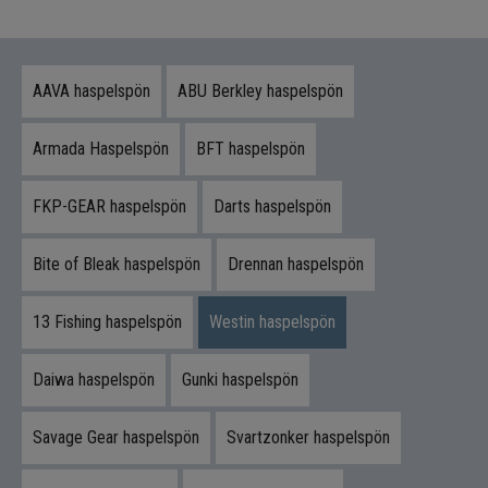
Specimenfiske
AAVA haspelspön
ABU Berkley haspelspön
Varumärken
Armada Haspelspön
BFT haspelspön
FKP-GEAR haspelspön
Darts haspelspön
Bite of Bleak haspelspön
Drennan haspelspön
13 Fishing haspelspön
Westin haspelspön
Daiwa haspelspön
Gunki haspelspön
Savage Gear haspelspön
Svartzonker haspelspön