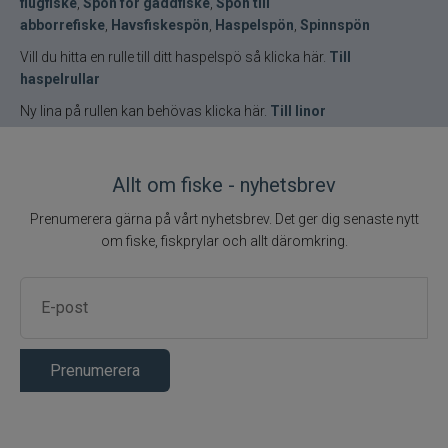
flugfiske
,
Spön för gäddfiske
,
Spön till
abborrefiske
,
Havsfiskespön
,
Haspelspön
,
Spinnspön
Vill du hitta en rulle till ditt haspelspö så klicka här.
Till
haspelrullar
Ny lina på rullen kan behövas klicka här.
Till linor
Allt om fiske - nyhetsbrev
Prenumerera gärna på vårt nyhetsbrev. Det ger dig senaste nytt
om fiske, fiskprylar och allt däromkring.
Prenumerera