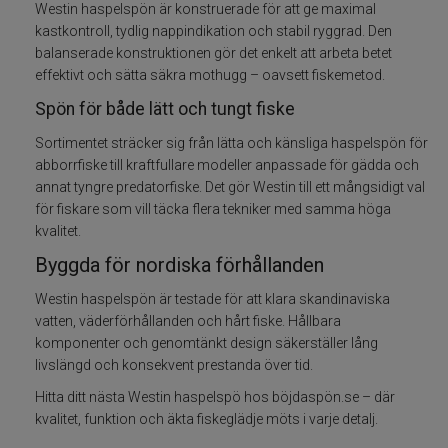
Westin haspelspön är konstruerade för att ge maximal
kastkontroll, tydlig nappindikation och stabil ryggrad. Den
Fiskedrag
balanserade konstruktionen gör det enkelt att arbeta betet
effektivt och sätta säkra mothugg – oavsett fiskemetod.
Fiskelinor
Spön för både lätt och tungt fiske
Småplock
Sortimentet sträcker sig från lätta och känsliga haspelspön för
abborrfiske till kraftfullare modeller anpassade för gädda och
annat tyngre predatorfiske. Det gör Westin till ett mångsidigt val
Tillbehör
för fiskare som vill täcka flera tekniker med samma höga
kvalitet.
Flugbindning
Byggda för nordiska förhållanden
Flugfiske
Westin haspelspön är testade för att klara skandinaviska
vatten, väderförhållanden och hårt fiske. Hållbara
komponenter och genomtänkt design säkerställer lång
Vinterfiske
livslängd och konsekvent prestanda över tid.
Kläder
Hitta ditt nästa Westin haspelspö hos böjdaspön.se – där
kvalitet, funktion och äkta fiskeglädje möts i varje detalj.
Trolling