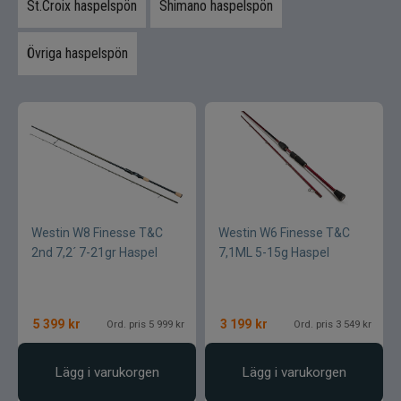
St.Croix haspelspön
Shimano haspelspön
Övriga haspelspön
Westin W8 Finesse T&C
Westin W6 Finesse T&C
2nd 7,2´ 7-21gr Haspel
7,1ML 5-15g Haspel
5 399
kr
3 199
kr
Ord. pris 5 999 kr
Ord. pris 3 549 kr
Lägg i varukorgen
Lägg i varukorgen