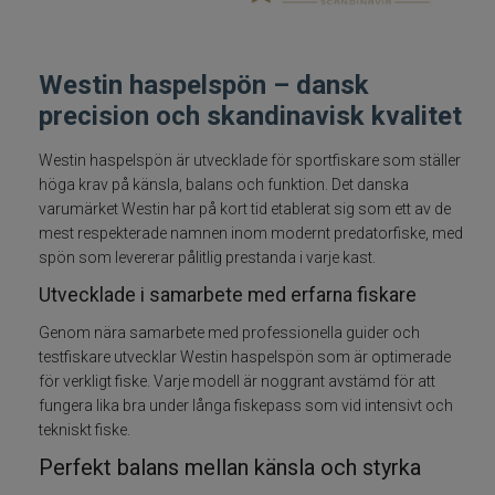
Spön till abborrfiske
Westin haspelspön – dansk
Havsfiskespön
precision och skandinavisk kvalitet
Haspelspön
Westin haspelspön är utvecklade för sportfiskare som ställer
höga krav på känsla, balans och funktion. Det danska
Spinnspön
varumärket Westin har på kort tid etablerat sig som ett av de
mest respekterade namnen inom modernt predatorfiske, med
Teleskopspön
spön som levererar pålitlig prestanda i varje kast.
Utvecklade i samarbete med erfarna fiskare
Vertikalspön
Genom nära samarbete med professionella guider och
testfiskare utvecklar Westin haspelspön som är optimerade
Trollingspön
för verkligt fiske. Varje modell är noggrant avstämd för att
fungera lika bra under långa fiskepass som vid intensivt och
Metspön
tekniskt fiske.
Perfekt balans mellan känsla och styrka
Fiskeset