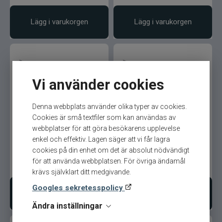
Lägg i varukorgen
Lägg i varukorgen
Vi använder cookies
Denna webbplats använder olika typer av cookies.
Westin W3 Finesse Ned
Westin W3 Finesse Ned
Cookies är små textfiler som kan användas av
2nd 7,3´ 6-20gr Haspel
2nd 7,3´ 3-15gr Haspel
webbplatser för att göra besökarens upplevelse
enkel och effektiv. Lagen säger att vi får lagra
cookies på din enhet om det är absolut nödvändigt
för att använda webbplatsen. För övriga ändamål
1 599
kr
1 599
kr
Ord. pris 1 849 kr
Ord. pris 1 849 kr
krävs självklart ditt medgivande.
Googles sekretesspolicy
Lägg i varukorgen
Lägg i varukorgen
Ändra inställningar