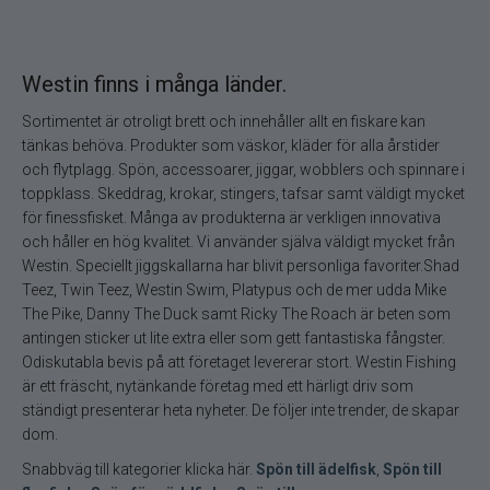
Westin finns i många länder.
Sortimentet är otroligt brett och innehåller allt en fiskare kan
tänkas behöva. Produkter som väskor, kläder för alla årstider
och flytplagg. Spön, accessoarer, jiggar, wobblers och spinnare i
toppklass. Skeddrag, krokar, stingers, tafsar samt väldigt mycket
för finessfisket. Många av produkterna är verkligen innovativa
och håller en hög kvalitet. Vi använder själva väldigt mycket från
Westin. Speciellt jiggskallarna har blivit personliga favoriter.Shad
Teez, Twin Teez, Westin Swim, Platypus och de mer udda Mike
The Pike, Danny The Duck samt Ricky The Roach är beten som
antingen sticker ut lite extra eller som gett fantastiska fångster.
Odiskutabla bevis på att företaget levererar stort. Westin Fishing
är ett fräscht, nytänkande företag med ett härligt driv som
ständigt presenterar heta nyheter. De följer inte trender, de skapar
dom.
Snabbväg till kategorier klicka här.
Spön till ädelfisk
,
Spön till