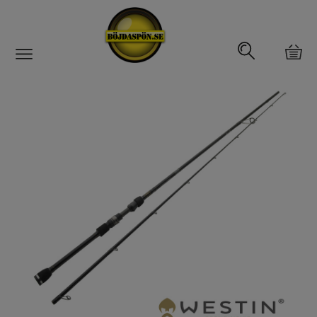
Gäddfemman
Abborrfemman
Interfiske
Rullar
Spön
Spön till ädelfiske
Spön till flugfiske
Spön för gäddfiske