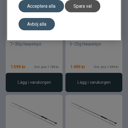
Acceptera alla
Spara val
Avböj alla
Westin W2 Tele Spin 8´ M
Westin W2 Tele Spin 7´ ML
7–30g Haspelspö
5–25g Haspelspö
1 599
kr
1 499
kr
Ord. pris 1 749 kr
Ord. pris 1 699 kr
Lägg i varukorgen
Lägg i varukorgen