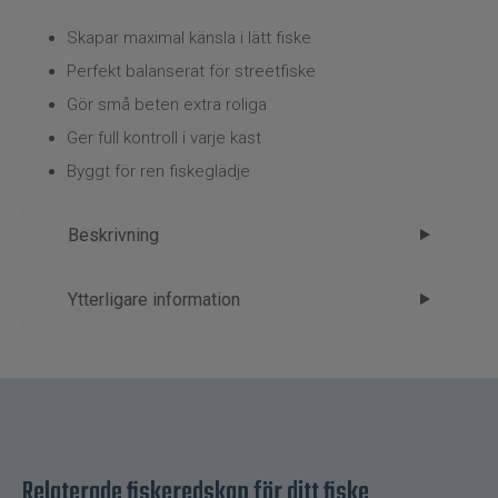
Kläder
Skapar maximal känsla i lätt fiske
Trolling
Perfekt balanserat för streetfiske
Gör små beten extra roliga
Specimenfiske
Ger full kontroll i varje kast
Byggt för ren fiskeglädje
Varumärken
Beskrivning
Westin W2 Streetstick – lätt fiske med
Ytterligare information
stor personlighet
Märke
Westin
Westin W2 Streetstick är framtaget för modernt
Tillverkare
FP - 1.Spön
streetfiske där precision, känsla och smidighet
står i centrum.
Det är ett spö som gör varje litet bete levande och
Relaterade fiskeredskap för ditt fiske
varje hugg till en tydlig upplevelse.