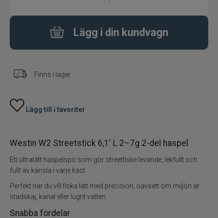
Fiskeset
Lägg i din kundvagn
Fiskedrag
Fiskelinor
Finns i lager
Småplock
Lägg till i favoriter
Tillbehör
Westin W2 Streetstick 6,1' L 2–7g 2-del haspel
Flugbindning
Ett ultralätt haspelspö som gör streetfiske levande, lekfullt och
Flugfiske
fullt av känsla i varje kast.
Perfekt när du vill fiska lätt med precision, oavsett om miljön är
Vinterfiske
stadskaj, kanal eller lugnt vatten.
Snabba fördelar