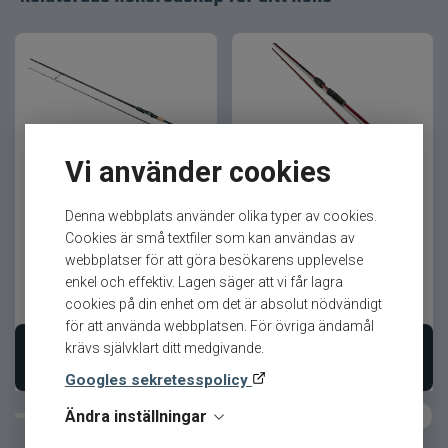
När lätt fiske ska kännas inspirerande
Den balanserade och följsamma känslan gör att
du kan fiska avslappnat men ändå med full
kontroll.
Vi använder cookies
Resultatet är ett spö som passar lika bra i urbana
Westin W8 Finesse T&C
Westin W6 Finesse T&C
miljöer som i naturen.
2nd 7,2´ 7-21gr Haspel
7,1ML 5-15g Haspel
Denna webbplats använder olika typer av cookies.
Cookies är små textfiler som kan användas av
Produktfördelar
webbplatser för att göra besökarens upplevelse
enkel och effektiv. Lagen säger att vi får lagra
Utvecklat för street- och ultralätt fiske
5 399
kr
3 199
kr
cookies på din enhet om det är absolut nödvändigt
Ord. pris 5 999 kr
Ord. pris 3 549 kr
Ger tydlig beteskontakt
för att använda webbplatsen. För övriga ändamål
krävs självklart ditt medgivande.
Precision i varje kast
Lägg i varukorgen
Lägg i varukorgen
Förhöjer upplevelsen med små beten
Googles sekretesspolicy
Skapar maximal fiskeglädje
Ändra inställningar