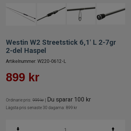
Spön för gäddfiske
Spön till abborrfiske
Havsfiskespön
Westin W2 Streetstick 6,1' L 2-7gr
2-del Haspel
Haspelspön
Artikelnummer:
W220-0612-L
Spinnspön
899
kr
Teleskopspön
Du sparar
100 kr
Vertikalspön
|
Ordinarie pris:
999 kr
Lägsta pris senaste 30 dagarna:
899 kr
Trollingspön
Metspön