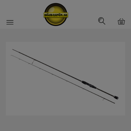
Gäddfemman
Abborrfemman
Interfiske
Rullar
Spön
Spön till ädelfiske
Spön till flugfiske