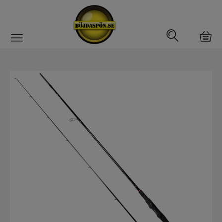
Gäddfemman
Abborrfemman
Interfiske
Rullar
Spön
Spön till ädelfiske
Spön till flugfiske