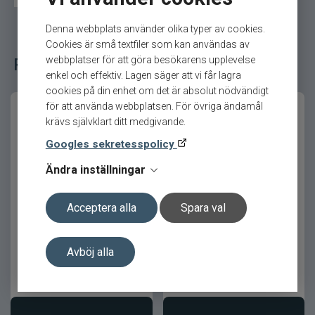
Produktfördelar
Denna webbplats använder olika typer av cookies.
Cookies är små textfiler som kan användas av
Snabb topp med tydlig beteskontakt
Relaterade fiskeredskap för ditt fiske
webbplatser för att göra besökarens upplevelse
Stabil ryggrad för säkra krokningar
enkel och effektiv. Lagen säger att vi får lagra
Mångsidig för flera finessmetoder
cookies på din enhet om det är absolut nödvändigt
för att använda webbplatsen. För övriga ändamål
Balanserad och lättfiskad konstruktion
krävs självklart ditt medgivande.
Utvecklad för tekniskt abborrfiske
Googles sekretesspolicy
Produktfakta
Ändra inställningar
Egenskap
Värde
Westin W8 Finesse T&C
Westin W6 Finesse T&C
Acceptera alla
Spara val
2nd 7,2´ 7-21gr Haspel
7,1ML 5-15g Haspel
Längd
7'1" / 213 cm
Kastvikt
7–21 g
Avböj alla
Spötyp
Haspel
Antal delar
2
5 399
kr
3 199
kr
Ord. pris 5 999 kr
Ord. pris 3 549 kr
Spöringar
Seaguide