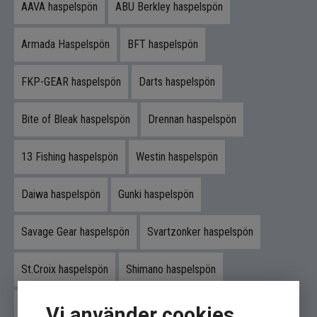
AAVA haspelspön
ABU Berkley haspelspön
kontroll och känsla i sitt finessfiske.
Balansen gör att du kan fiska metodiskt och
Armada Haspelspön
BFT haspelspön
presentera betet exakt.
FKP-GEAR haspelspön
Darts haspelspön
Byggkvalitet och känsla
Konstruktionen är framtagen för att ge snabb
Bite of Bleak haspelspön
Drennan haspelspön
respons och tydlig kontakt.
13 Fishing haspelspön
Westin haspelspön
Helheten ger en följsam och förtroendeingivande
känsla i handen.
Daiwa haspelspön
Gunki haspelspön
Skapad för seriöst fiske
Savage Gear haspelspön
Svartzonker haspelspön
Spöt är anpassat för tekniker som jigg, Ned,
Texas och Carolina.
St.Croix haspelspön
Shimano haspelspön
Det fungerar även utmärkt för mindre hårdbeten i
aktivt abborrfiske.
Övriga haspelspön
Vi använder cookies