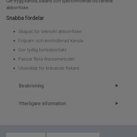
Kläder
Ger trygg känsla, balans och självförtroende vid varierat
abborrfiske.
Trolling
Snabba fördelar
Skapat för tekniskt abborrfiske
Specimenfiske
Följsam och kontrollerad känsla
Varumärken
Ger tydlig beteskontakt
Passar flera finessmetoder
Utvecklat för krävande fiskare
Beskrivning
Westin Perch Finesse T&C 7,1´ 7-21gr
Ytterligare information
Haspel – precision för modernt
Märke
Westin
abborrfiske
Tillverkare
FP - 1.Spön
Detta spö är utvecklat för sportfiskare som vill ha