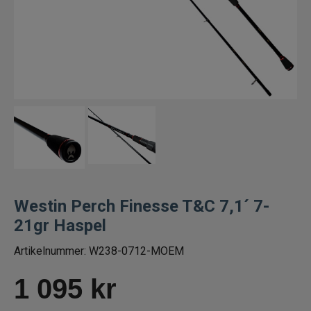
Spön för gäddfiske
Spön till abborrfiske
Havsfiskespön
Haspelspön
Spinnspön
Teleskopspön
Westin Perch Finesse T&C 7,1´ 7-
21gr Haspel
Vertikalspön
Artikelnummer:
W238-0712-MOEM
Trollingspön
1 095
kr
Metspön