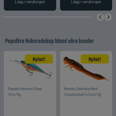
Handtag
Gummerat
Lägg i varukorgen
Lägg i varukorgen
Populära fiskeredskap bland våra kunder
Rapala Harvest Shad
Westin Odonata Ned
7cm/9g
Creaturebait 6,5cm/2g