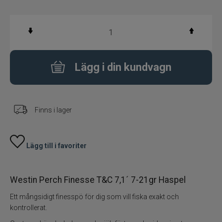
Fiskeset
Fiskedrag
Lägg i din kundvagn
Fiskelinor
Småplock
Finns i lager
Tillbehör
Lägg till i favoriter
Flugbindning
Flugfiske
Westin Perch Finesse T&C 7,1´ 7-21gr Haspel
Ett mångsidigt finesspö för dig som vill fiska exakt och
Vinterfiske
kontrollerat.