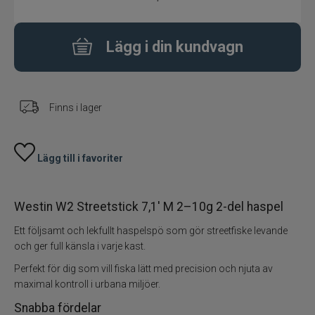
Fiskeset
Lägg i din kundvagn
Fiskedrag
Fiskelinor
Finns i lager
Småplock
Lägg till i favoriter
Tillbehör
Westin W2 Streetstick 7,1' M 2–10g 2-del haspel
Flugbindning
Ett följsamt och lekfullt haspelspö som gör streetfiske levande
Flugfiske
och ger full känsla i varje kast.
Perfekt för dig som vill fiska lätt med precision och njuta av
Vinterfiske
maximal kontroll i urbana miljöer.
Snabba fördelar