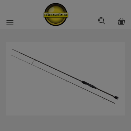
Gäddfemman
Abborrfemman
Interfiske
Rullar
Spön
Spön till ädelfiske
Spön till flugfiske