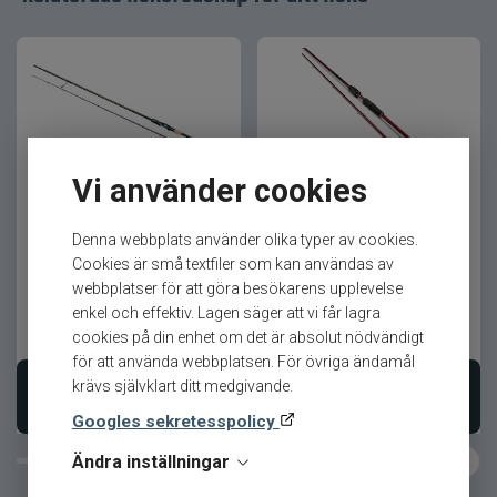
följsamma karaktär.
När lätt fiske ska kännas självklart
Spöt arbetar mjukt och kontrollerat, vilket gör det
enkelt att presentera små beten exakt.
Vi använder cookies
Resultatet är ett haspelspö som passar lika bra i
Westin W8 Finesse T&C
Westin W6 Finesse T&C
stadsmiljö som i lugnare vatten.
2nd 7,2´ 7-21gr Haspel
7,1ML 5-15g Haspel
Denna webbplats använder olika typer av cookies.
Cookies är små textfiler som kan användas av
Produktfördelar
webbplatser för att göra besökarens upplevelse
enkel och effektiv. Lagen säger att vi får lagra
Utvecklat för street- och ultralätt fiske
5 399
kr
3 199
kr
cookies på din enhet om det är absolut nödvändigt
Ord. pris 5 999 kr
Ord. pris 3 549 kr
Ger tydlig kontakt med betet
för att använda webbplatsen. För övriga ändamål
krävs självklart ditt medgivande.
Ökad räckvidd utan att tappa känsla
Lägg i varukorgen
Lägg i varukorgen
Precision i varje kast
Googles sekretesspolicy
Skapar maximal fiskeglädje
Ändra inställningar