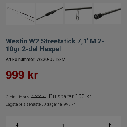
Spön för gäddfiske
Spön till abborrfiske
Havsfiskespön
Westin W2 Streetstick 7,1' M 2-
10gr 2-del Haspel
Haspelspön
Artikelnummer:
W220-0712-M
Spinnspön
999
kr
Teleskopspön
Du sparar
100 kr
Vertikalspön
|
Ordinarie pris:
1 099 kr
Lägsta pris senaste 30 dagarna:
999 kr
Trollingspön
Metspön