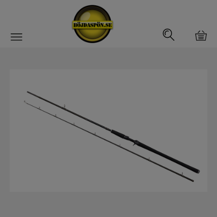
Gäddfemman
Abborrfemman
Interfiske
Rullar
Spön
Spön till ädelfiske
Spön till flugfiske