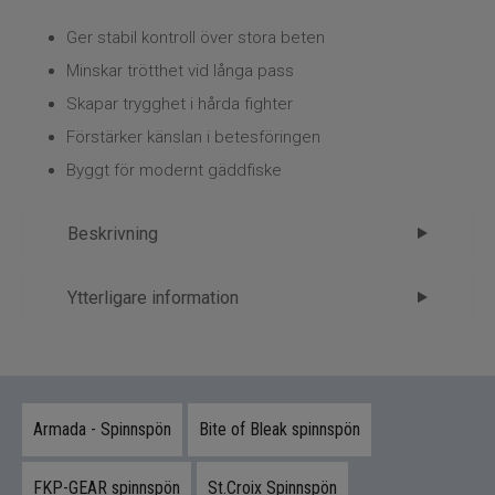
Kläder
Ger stabil kontroll över stora beten
Trolling
Minskar trötthet vid långa pass
Skapar trygghet i hårda fighter
Specimenfiske
Förstärker känslan i betesföringen
Byggt för modernt gäddfiske
Varumärken
Beskrivning
Westin W2 Powercast-T XH – kraft
Ytterligare information
som levererar kontroll
Märke
Westin
Westin W2 Powercast-T XH är utvecklat för
Tillverkare
FP - 1.Spön
sportfiskare som kräver ett pålitligt haspelspö för
fiske med större och tyngre beten.
Armada - Spinnspön
Bite of Bleak spinnspön
Spöt kombinerar rå styrka med följsam känsla
FKP-GEAR spinnspön
St.Croix Spinnspön
för att ge trygghet i både kast och drillning.