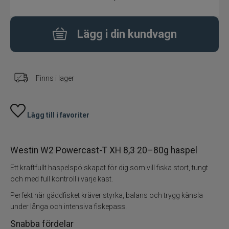
Fiskeset
Lägg i din kundvagn
Fiskedrag
Fiskelinor
Finns i lager
Småplock
Lägg till i favoriter
Tillbehör
Westin W2 Powercast-T XH 8,3 20–80g haspel
Flugbindning
Ett kraftfullt haspelspö skapat för dig som vill fiska stort, tungt
Flugfiske
och med full kontroll i varje kast.
Perfekt när gäddfisket kräver styrka, balans och trygg känsla
Vinterfiske
under långa och intensiva fiskepass.
Snabba fördelar