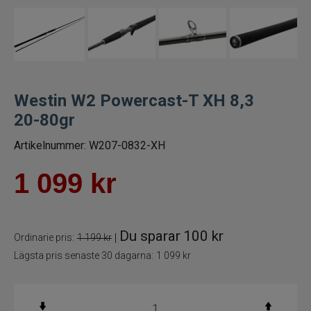
Spön för gäddfiske
Spön till abborrfiske
Havsfiskespön
Westin W2 Powercast-T XH 8,3
20-80gr
Haspelspön
Artikelnummer:
W207-0832-XH
Spinnspön
1 099
kr
Teleskopspön
Du sparar
100 kr
Vertikalspön
|
Ordinarie pris:
1 199 kr
Lägsta pris senaste 30 dagarna:
1 099 kr
Trollingspön
Metspön