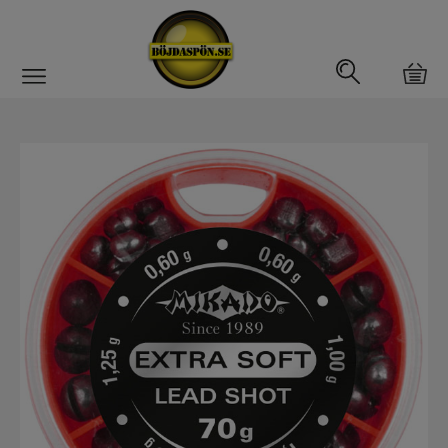
Gäddfemman
Abborrfemman
Interfiske
Rullar
Spön
Fiskeset
Fiskedrag