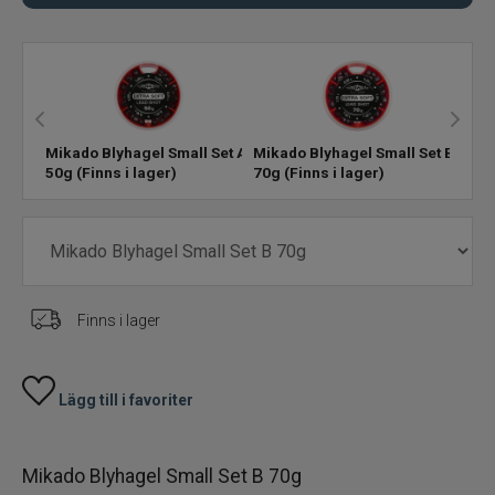
Pärlor Kulor Krympslang
Bly Sänken Vikter
Mikado Blyhagel Small Set A
Mikado Blyhagel Small Set B
Dropshot Texas Carolina Finessfiske
50g
(Finns i lager)
70g
(Finns i lager)
Spikes
Rasselkammare
Finns i lager
Tillbehör
Flugbindning
Lägg till i favoriter
Flugfiske
Mikado Blyhagel Small Set B 70g