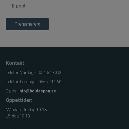
på lina
Kläms fast på
Montering
fiskelina
Prenumerera
Flötmete och
Användningsområde
allround fiske
Primärt
Viktjustering av
användningsområde
flötestackel
Monofilament
Kompatibilitet
Kontakt
och flätlina
Förpackning
Sortimentsask
Telefon Vardagar: 054-54 30 00
Variant
Set B
Telefon Lördagar: 0565-711 600
E-post:
info@bojdaspon.se
Öppettider:
Måndag - fredag 10-18
Lördag 10-13