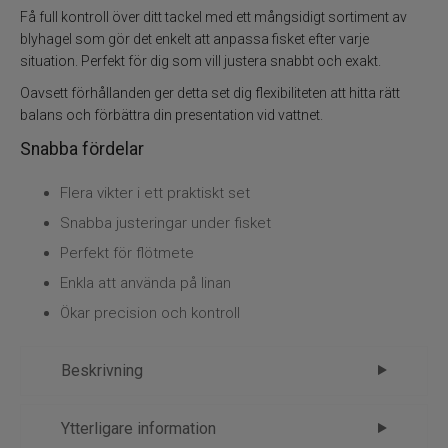
Vinterfiske
Få full kontroll över ditt tackel med ett mångsidigt sortiment av
blyhagel som gör det enkelt att anpassa fisket efter varje
Kläder
situation. Perfekt för dig som vill justera snabbt och exakt.
Oavsett förhållanden ger detta set dig flexibiliteten att hitta rätt
Trolling
balans och förbättra din presentation vid vattnet.
Snabba fördelar
Specimenfiske
Flera vikter i ett praktiskt set
Varumärken
Snabba justeringar under fisket
Perfekt för flötmete
Enkla att använda på linan
Ökar precision och kontroll
Beskrivning
Mikado Blyhagel Small Set B 70g –
Ytterligare information