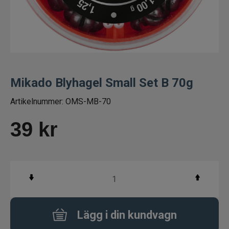
Fiskelinor
Småplock
Ned heads
Mikado Blyhagel Small Set B 70g
Tafsar
Artikelnummer:
OMS-MB-70
Färdiga riggar/stinger
39
kr
Spinneriggar & blades
Jiggskallar skruvskallar shallowskruv
Beteslås, lekande, ringar
Lägg i din kundvagn
Krokar