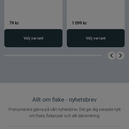
Förbättrar kontroll och presentation
Produktfakta
79
kr
1 099
kr
Egenskap
Värde
Mikado
Välj variant
Välj variant
Produktnamn
Blyhagel Small
Set B 70g
Varumärke
Mikado
Produktkategori
Fisketillbehör
Blyhagel /
Typ
hagelsänken
Material
Bly
Total vikt
70 g
Allt om fiske - nyhetsbrev
Flera storlekar i
Storlekar
Prenumerera gärna på vårt nyhetsbrev. Det ger dig senaste nytt
set
om fiske, fiskprylar och allt däromkring.
Delade hagel
Konstruktion
för montering