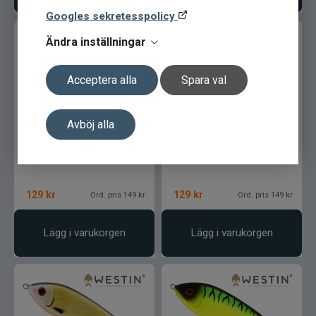
Googles sekretesspolicy
Ändra inställningar
Acceptera alla
Spara val
Westin Swim Susp.
Westin Swim Susp.
Avböj alla
6,5cm/9gr - Real Roach
6,5cm/9gr - Real Perch
129
kr
129
kr
Ord. pris 149 kr
Ord. pris 149 kr
Lägg i varukorgen
Lägg i varukorgen