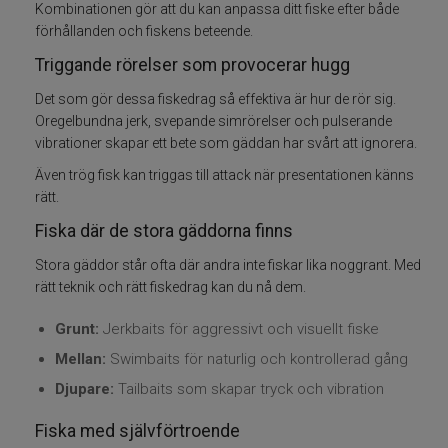
Kombinationen gör att du kan anpassa ditt fiske efter både
förhållanden och fiskens beteende.
Skeddrag
Triggande rörelser som provocerar hugg
Havsfiske
Det som gör dessa fiskedrag så effektiva är hur de rör sig.
Oregelbundna jerk, svepande simrörelser och pulserande
vibrationer skapar ett bete som gäddan har svårt att ignorera.
PowerBait/Gulp
Även trög fisk kan triggas till attack när presentationen känns
Trollingbeten
rätt.
Fiska där de stora gäddorna finns
Spinnflugor
Stora gäddor står ofta där andra inte fiskar lika noggrant. Med
rätt teknik och rätt fiskedrag kan du nå dem.
Fiskelinor
Grunt:
Jerkbaits för aggressivt och visuellt fiske
Småplock
Mellan:
Swimbaits för naturlig och kontrollerad gång
Djupare:
Tailbaits som skapar tryck och vibration
Tillbehör
Fiska med självförtroende