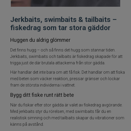
Betespaket
Jerkbaits, swimbaits & tailbaits –
Handgjorda beten
fiskedrag som tar stora gäddor
Jiggar och Gummibeten
Huggen du aldrig glömmer
Det finns hugg – och så finns det hugg som stannar tiden.
Jerkbaits - tailbaits
Jerkbaits, swimbaits och tailbaits är fiskedrag skapade för att
trigga just de där brutala attackerna från stor gädda.
Wobbler
Här handlar det inte bara om att få fisk. Det handlar om att fiska
med beten som väcker reaktion, pressar gränser och lockar
Vibrationsbeten Bladebaits
fram de största individerna i vattnet.
Bygg ditt fiske runt rätt bete
Ytbete
När du fiskar efter stor gädda är valet av fiskedrag avgörande.
Med jerkbaits styr du rörelsen, med swimbaits får du en
Gäddspinnare
realistisk simning och med tailbaits skapar du vibrationer som
känns på avstånd.
Spinnare