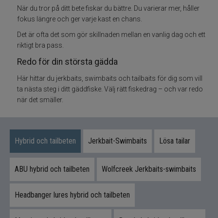
Flugbindning
När du tror på ditt bete fiskar du bättre. Du varierar mer, håller
fokus längre och ger varje kast en chans.
Flugfiske
Det är ofta det som gör skillnaden mellan en vanlig dag och ett
riktigt bra pass.
Vinterfiske
Redo för din största gädda
Kläder
Här hittar du jerkbaits, swimbaits och tailbaits för dig som vill
ta nästa steg i ditt gäddfiske. Välj rätt fiskedrag – och var redo
när det smäller.
Trolling
Specimenfiske
Hybrid och tailbeten
Jerkbait-Swimbaits
Lösa tailar
Varumärken
ABU hybrid och tailbeten
Wolfcreek Jerkbaits-swimbaits
Headbanger lures hybrid och tailbeten