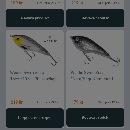
189
kr
219
kr
Ord. pris 249 kr
Ord. pris 249 kr
Bevaka produkt
Bevaka produkt
Westin Swim Susp.
Westin Swim Susp.
15cm/107g - 3D Headlight
12cm/53gr Silent Night
219
kr
179
kr
Ord. pris 249 kr
Ord. pris 199 kr
Lägg i varukorgen
Bevaka produkt