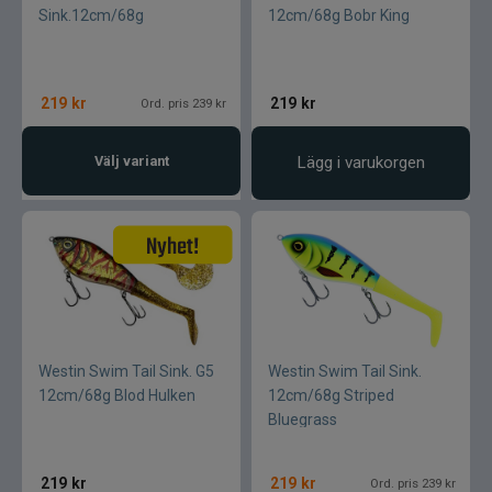
Sink.12cm/68g
12cm/68g Bobr King
219
kr
219
kr
Ord. pris 239 kr
Välj variant
Lägg i varukorgen
Westin Swim Tail Sink. G5
Westin Swim Tail Sink.
12cm/68g Blod Hulken
12cm/68g Striped
Bluegrass
219
kr
219
kr
Ord. pris 239 kr