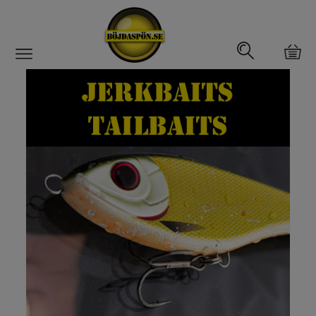
Gäddfemman
Abborrfemman
Interfiske
Rullar
Spön
Fiskeset
Fiskedrag