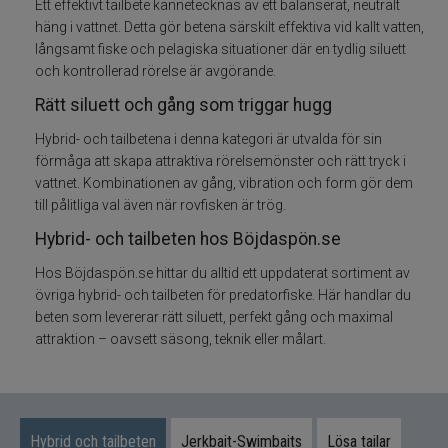
Ett effektivt tailbete kännetecknas av ett balanserat, neutralt
häng i vattnet. Detta gör betena särskilt effektiva vid kallt vatten,
Skeddrag
långsamt fiske och pelagiska situationer där en tydlig siluett
och kontrollerad rörelse är avgörande.
Havsfiske
Rätt siluett och gång som triggar hugg
Hybrid- och tailbetena i denna kategori är utvalda för sin
PowerBait/Gulp
förmåga att skapa attraktiva rörelsemönster och rätt tryck i
vattnet. Kombinationen av gång, vibration och form gör dem
Trollingbeten
till pålitliga val även när rovfisken är trög.
Hybrid- och tailbeten hos Böjdaspön.se
Spinnflugor
Hos Böjdaspön.se hittar du alltid ett uppdaterat sortiment av
övriga hybrid- och tailbeten för predatorfiske. Här handlar du
Fiskelinor
beten som levererar rätt siluett, perfekt gång och maximal
attraktion – oavsett säsong, teknik eller målart.
Småplock
Tillbehör
Hybrid och tailbeten
Jerkbait-Swimbaits
Lösa tailar