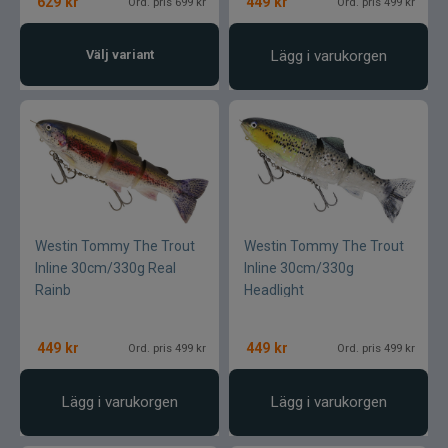
629
kr
449
kr
Ord. pris 699 kr
Ord. pris 499 kr
Välj variant
Lägg i varukorgen
Westin Tommy The Trout
Westin Tommy The Trout
Inline 30cm/330g Real
Inline 30cm/330g
Rainb
Headlight
449
kr
449
kr
Ord. pris 499 kr
Ord. pris 499 kr
Lägg i varukorgen
Lägg i varukorgen