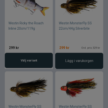
Westin Ricky the Roach
Westin MonsterFly SS
Inline 20cm/119g
22cm/44g Silverbite
299
kr
299
kr
Ord. pris 329 kr
Välj variant
Lägg i varukorgen
Westin MonsterFly SS
Westin MonsterFly SS