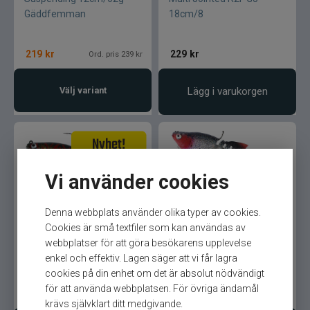
Gäddfemman
18cm/8
219
kr
229
kr
Ord. pris 239 kr
Välj variant
Lägg i varukorgen
Vi använder cookies
Denna webbplats använder olika typer av cookies.
Westin Ricky the Roach
Westin Ricky the Roach
Cookies är små textfiler som kan användas av
Multi Jointed R2F G5
Multi Jointed R2F
webbplatser för att göra besökarens upplevelse
18cm/8
18cm/83g
enkel och effektiv. Lagen säger att vi får lagra
cookies på din enhet om det är absolut nödvändigt
för att använda webbplatsen. För övriga ändamål
229
kr
229
kr
Ord. pris 249 kr
krävs självklart ditt medgivande.