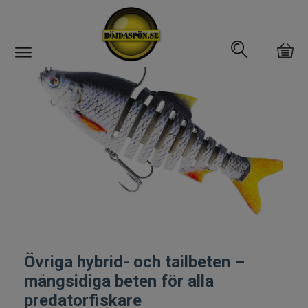
Gäddfemman
Abborrfemman
Interfiske
Rullar
Spön
Övriga hybrid- och tailbeten –
Fiskeset
mångsidiga beten för alla
Fiskedrag
predatorfiskare