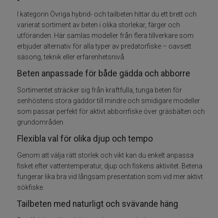
I kategorin Övriga hybrid- och tailbeten hittar du ett brett och
Betespaket
varierat sortiment av beten i olika storlekar, färger och
utföranden. Här samlas modeller från flera tillverkare som
Handgjorda beten
erbjuder alternativ för alla typer av predatorfiske – oavsett
säsong, teknik eller erfarenhetsnivå.
Jiggar och Gummibeten
Beten anpassade för både gädda och abborre
Sortimentet sträcker sig från kraftfulla, tunga beten för
Jerkbaits - tailbaits
senhöstens stora gäddor till mindre och smidigare modeller
som passar perfekt för aktivt abborrfiske över gräsbälten och
Wobbler
grundområden.
Flexibla val för olika djup och tempo
Vibrationsbeten Bladebaits
Genom att välja rätt storlek och vikt kan du enkelt anpassa
Ytbete
fisket efter vattentemperatur, djup och fiskens aktivitet. Betena
fungerar lika bra vid långsam presentation som vid mer aktivt
sökfiske.
Gäddspinnare
Tailbeten med naturligt och svävande häng
Spinnare