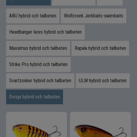
Flugbindning
ABU hybrid och tailbeten
Wolfcreek Jerkbaits-swimbaits
Flugfiske
Headbanger lures hybrid och tailbeten
Vinterfiske
Maxximus hybrid och tailbeten
Rapala hybrid och tailbeten
Kläder
Trolling
Strike Pro hybrid och tailbeten
Specimenfiske
Svartzonker hybrid och tailbeten
ULM hybrid och tailbeten
Varumärken
Övriga hybrid och tailbeten