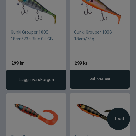
Gunki Grouper 180S
Gunki Grouper 180S
18cm/73g Blue Gill GB
18cm/73g
299
kr
299
kr
Lägg i varukorgen
Välj variant
Urval