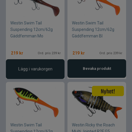
Westin Swim Tail
Westin Swim Tail
Suspending 12cm/62g
Suspending 12cm/62g
Gäddfemman Mo
Gäddfemman Bl
219
kr
219
kr
Ord. pris 239 kr
Ord. pris 239 kr
Lägg i varukorgen
Bevaka produkt
Westin Swim Tail
Westin Ricky the Roach
Suspending 12cm/62g
Multi Jointed R2F G5