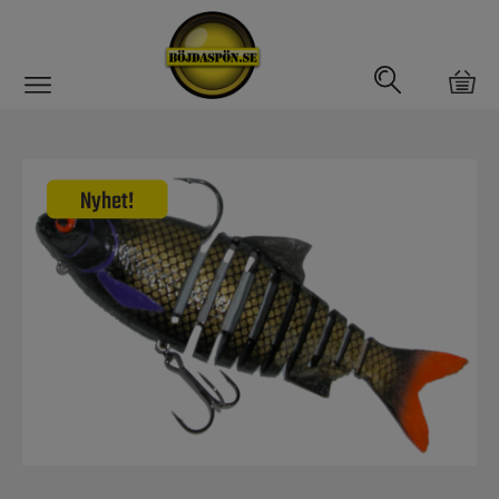
Gäddfemman
Abborrfemman
Interfiske
Rullar
Spön
Fiskeset
Fiskedrag