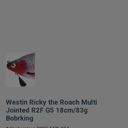
Betespaket
Handgjorda beten
Jiggar och Gummibeten
Jerkbaits - tailbaits
Wobbler
Vibrationsbeten Bladebaits
Ytbete
Westin Ricky the Roach Multi
Jointed R2F G5 18cm/83g
Gäddspinnare
Bobrking
Spinnare