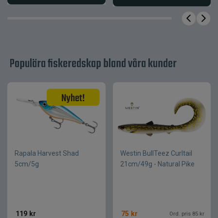
Populära fiskeredskap bland våra kunder
Rapala Harvest Shad
Westin BullTeez Curltail
5cm/5g
21cm/49g - Natural Pike
119
kr
75
kr
Ord. pris 85 kr