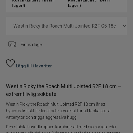
Flugbindning
lager!)
lager!)
Flugfiske
Vinterfiske
Finns i lager
Kläder
Trolling
Lägg till i favoriter
Specimenfiske
Westin Ricky the Roach Multi Jointed R2F 18 cm –
Varumärken
extremt livlig sökbete
Westin Ricky the Roach Multi Jointed R2F 18 cm är ett
hyperrealistiskt flerledat bete utvecklat för att täcka stora
vattenytor och trigga aggressiva hugg.
Den stabila huvudkroppen kombinerad med nio rörliga leder