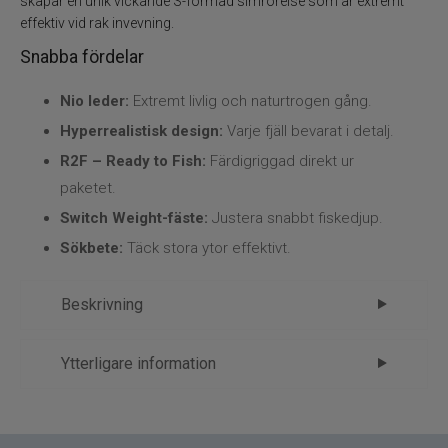
skapar en unik vickande S-formad simrörelse som är extremt
effektiv vid rak invevning.
Snabba fördelar
Nio leder:
Extremt livlig och naturtrogen gång.
Hyperrealistisk design:
Varje fjäll bevarat i detalj.
R2F – Ready to Fish:
Färdigriggad direkt ur
paketet.
Switch Weight-fäste:
Justera snabbt fiskedjup.
Sökbete:
Täck stora ytor effektivt.
Beskrivning
Westin Ricky the Roach Multi Jointed –
Ytterligare information
byggd för effektivt gäddfiske
Märke
Westin
Westin Ricky the Roach Multi Jointed R2F 18 cm
Tillverkare
FP - 4.Beten-jigg