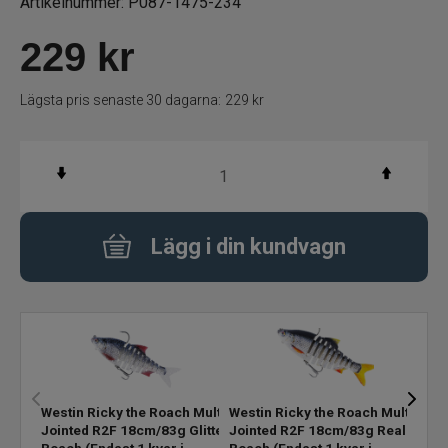
Artikelnummer:
P087-1475-234
229
kr
Skeddrag
Havsfiske
Lägsta pris senaste 30 dagarna:
229 kr
PowerBait/Gulp
Trollingbeten
Lägg i din kundvagn
Spinnflugor
Fiskelinor
Småplock
Tillbehör
Westin Ricky the Roach Multi
Westin Ricky the Roach Multi
West
Jointed R2F 18cm/83g Glitter
Jointed R2F 18cm/83g Real
Join
Roach
(Endast 1 kvar i
Roach
(Endast 1 kvar i
Rud