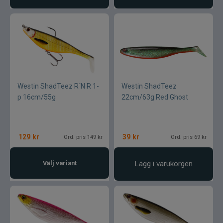
Westin ShadTeez R´N R 1-
Westin ShadTeez
p 16cm/55g
22cm/63g Red Ghost
129
kr
39
kr
Ord. pris 149 kr
Ord. pris 69 kr
Välj variant
Lägg i varukorgen