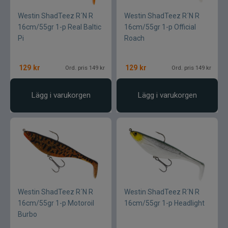
Westin ShadTeez R´N R
Westin ShadTeez R´N R
16cm/55gr 1-p Real Baltic
16cm/55gr 1-p Official
Pi
Roach
129
kr
129
kr
Ord. pris 149 kr
Ord. pris 149 kr
Lägg i varukorgen
Lägg i varukorgen
Westin ShadTeez R´N R
Westin ShadTeez R´N R
16cm/55gr 1-p Motoroil
16cm/55gr 1-p Headlight
Burbo