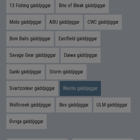
Flugbindning
13 Fishing gäddjiggar
Bite of Bleak gäddjiggar
Flugfiske
Molix gäddjiggar
ABU gäddjiggar
CWC gäddjiggar
Vinterfiske
Boni Baits gäddjiggar
Eastfield gäddjiggar
Kläder
Savage Gear gäddjiggar
Daiwa gäddjiggar
Trolling
Gunki gäddjiggar
Storm gäddjiggar
Specimenfiske
Svartzonker gäddjiggar
Westin gäddjiggar
Varumärken
Wolfcreek gäddjiggar
Illex gäddjiggar
ULM gäddjiggar
Övriga gäddjiggar