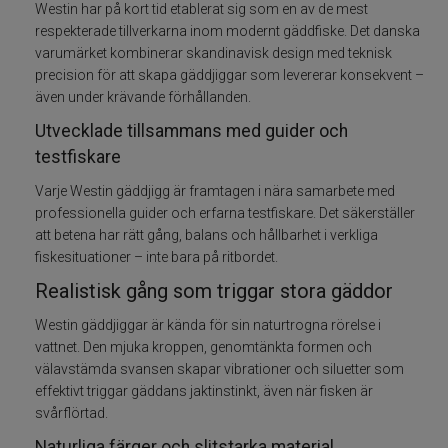
Westin har på kort tid etablerat sig som en av de mest
respekterade tillverkarna inom modernt gäddfiske. Det danska
Betespaket
varumärket kombinerar skandinavisk design med teknisk
precision för att skapa gäddjiggar som levererar konsekvent –
Handgjorda beten
även under krävande förhållanden.
Utvecklade tillsammans med guider och
Jiggar och Gummibeten
testfiskare
Jerkbaits - tailbaits
Varje Westin gäddjigg är framtagen i nära samarbete med
professionella guider och erfarna testfiskare. Det säkerställer
att betena har rätt gång, balans och hållbarhet i verkliga
Wobbler
fiskesituationer – inte bara på ritbordet.
Vibrationsbeten Bladebaits
Realistisk gång som triggar stora gäddor
Westin gäddjiggar är kända för sin naturtrogna rörelse i
Ytbete
vattnet. Den mjuka kroppen, genomtänkta formen och
välavstämda svansen skapar vibrationer och siluetter som
Gäddspinnare
effektivt triggar gäddans jaktinstinkt, även när fisken är
svårflörtad.
Spinnare
Naturliga färger och slitstarka material