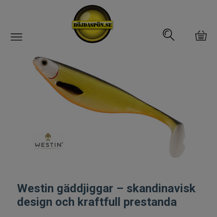
Gäddfemman
Abborrfemman
Interfiske
Rullar
Spön
Fiskeset
Westin gäddjiggar – skandinavisk
design och kraftfull prestanda
Fiskedrag