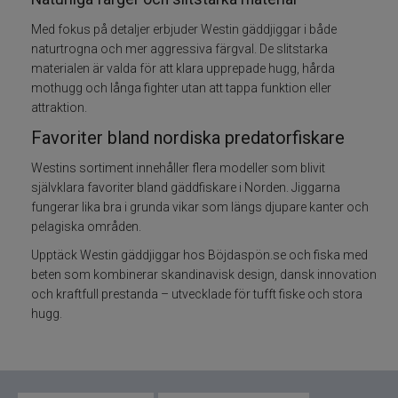
Med fokus på detaljer erbjuder Westin gäddjiggar i både
Skeddrag
naturtrogna och mer aggressiva färgval. De slitstarka
materialen är valda för att klara upprepade hugg, hårda
Havsfiske
mothugg och långa fighter utan att tappa funktion eller
attraktion.
PowerBait/Gulp
Favoriter bland nordiska predatorfiskare
Westins sortiment innehåller flera modeller som blivit
Trollingbeten
självklara favoriter bland gäddfiskare i Norden. Jiggarna
fungerar lika bra i grunda vikar som längs djupare kanter och
Spinnflugor
pelagiska områden.
Upptäck Westin gäddjiggar hos Böjdaspön.se och fiska med
Fiskelinor
beten som kombinerar skandinavisk design, dansk innovation
och kraftfull prestanda – utvecklade för tufft fiske och stora
Småplock
hugg.
Tillbehör