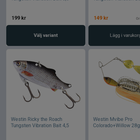
199
kr
149
kr
Or
Välj variant
Lägg i varukor
Westin Ricky the Roach
Westin Mvibe Pro
Tungsten Vibration Bait 4,5
Colorado+Willow 28g
Rudd