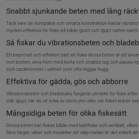
Snabbt sjunkande beten med lång räck
Tack vare sin kompakta och smarta konstruktion kastar vibrati
mycket effektiva för fiske på både grunt och djupt vatten samt n
Så fiskar du vibrationsbeten och bladeb
Ett beprövat och effektivt sätt att fiska dessa beten är att anv
mot botten, veva hem med korta och snabba tag och pausa reg
zick-zackmönster i vattnet som ofta triggar hugg.
Effektiva för gädda, gös och abborre
Vibrationsbeten och bladebaits fungerar utmärkt för fiske efter 
står djupt, när du vill söka av stora ytor eller när fisket kräver e
Mångsidiga beten för olika fiskesätt
Dessa beten kan fiskas både med kastfiske och vertikalt, vilke
flera färger, vikter och modeller att välja mellan är det enkelt at