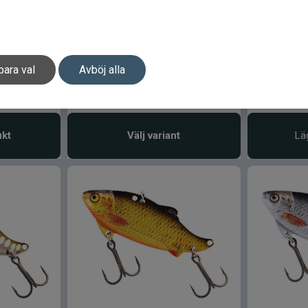
te Evo
Z-man Chatterbait Elite Evo
Westin Tr
aw
14gr-1/2oz
1,5gr Smal
para val
Avböj alla
159
kr
59
kr
ukt
Välj variant
Lä