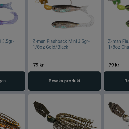
 3,5gr-
Z-man Flashback Mini 3,5gr-
Z-man Fla
1/8oz Gold/Black
1/8oz Cha
79
kr
79
kr
gen
Bevaka produkt
Be