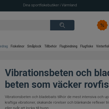
Dina sportfiskebutiker i Värmland
kedrag
Fiskelinor
Småplock
Tillbehör
Flugbindning
Flugfiske
Vinterfis
Vibrationsbeten och bla
beten som väcker rovfi
Vibrationsbeten och bladebaits tillhör de mest intensiva oc
kraftiga vibrationer, skakande rörelser och blänkande reflexer tri
eller svår att locka till hugg.