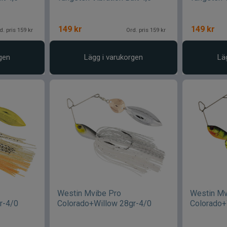
149
kr
149
kr
d. pris 159 kr
Ord. pris 159 kr
gen
Lägg i varukorgen
Lä
Westin Mvibe Pro
Westin Mv
r-4/0
Colorado+Willow 28gr-4/0
Colorado+
Headligh
Firetige