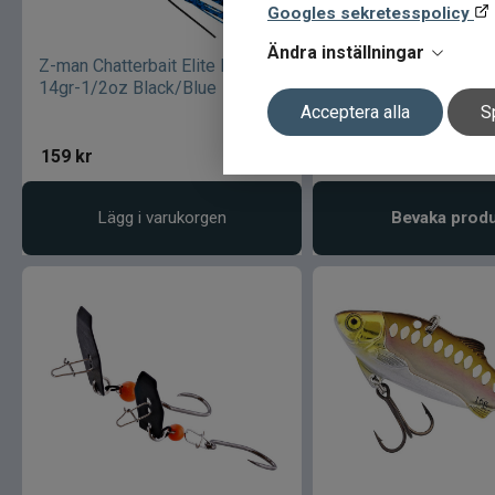
Googles sekretesspolicy
Ändra inställningar
Z-man Chatterbait Elite Evo
Z-man Chatterbait Eli
14gr-1/2oz Black/Blue
14gr-1/2oz Bama Cr
Acceptera alla
S
159
kr
159
kr
Lägg i varukorgen
Bevaka prod