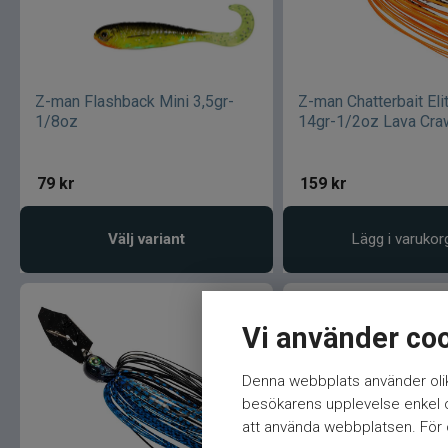
Z-man Flashback Mini 3,5gr-
Z-man Chatterbait Eli
1/8oz
14gr-1/2oz Lava Cra
79
kr
159
kr
Välj variant
Lägg i varukor
Vi använder co
Denna webbplats använder olik
besökarens upplevelse enkel oc
att använda webbplatsen. För ö