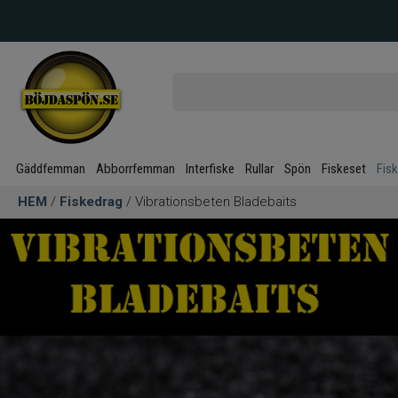
Gäddfemman
Abborrfemman
Interfiske
Rullar
Spön
Fiskeset
Fis
HEM
/
Fiskedrag
/ Vibrationsbeten Bladebaits