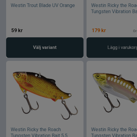
Westin Trout Blade UV Orange
Westin Ricky the Roa
Tungsten Vibration Ba
59
kr
179
kr
Or
Välj variant
Lägg i varukor
Westin Ricky the Roach
Westin Ricky the Roa
Tungsten Vibration Bait 5,5
Tungsten Vibration Ba