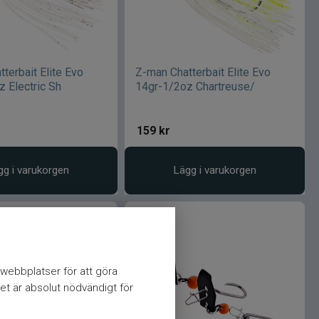
terbait Elite Evo
Z-man Chatterbait Elite Evo
 Electric Sh
14gr-1/2oz Chartreuse/
159
kr
gg i varukorgen
Lägg i varukorgen
webbplatser för att göra
et är absolut nödvändigt för