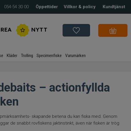
054-54 30 00
Öppettider
Villkor & policy
Kundtjänst
REA
NYTT
ke
Kläder
Trolling
Specimenfiske
Varumärken
debaits – actionfyllda
sken
h uppmärksamhets- skapande betena du kan fiska med. Genom
ggar de snabbt rovfiskens jaktinstinkt, även när fisken är trög