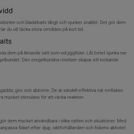
vidd
onsbeten och bladebaits långt och sjunker snabbt. Det gör dem
är du vill täcka stora områden på kort tid.
aits
ända dem på liknande sätt som vid jiggfiske. Låt betet sjunka ner
elbundet. Den oregelbundna rörelsen skapar ett lockande
gädda, gös och abborre. De är särskilt effektiva när rovfisken
xtra mycket stimulans för att väcka reaktion.
t gör dem mycket användbara i olika vatten och situationer. Med
t anpassa fisket efter djup, siktförhållanden och fiskens aktivitet.