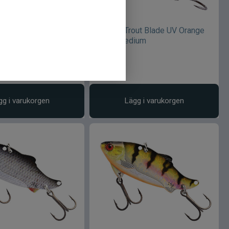
out Blade UV Orange
Westin Trout Blade UV Orange
l
1,5gr Medium
69
kr
gg i varukorgen
Lägg i varukorgen