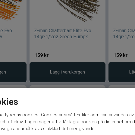
te Evo
Z-man Chatterbait Elite Evo
Z-man Chat
w
14gr-1/2oz Green Pumpk
14gr-1/2oz
159
kr
159
kr
gen
Lägg i varukorgen
Lä
okies
a typer av cookies. Cookies är små textfiler som kan användas av 
h effektiv. Lagen säger att vi får lagra cookies på din enhet om d
vriga ändamål krävs självklart ditt medgivande.