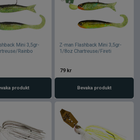
shback Mini 3,5gr-
Z-man Flashback Mini 3,5gr-
rtreuse/Rainbo
1/8oz Chartreuse/Fireti
79
kr
vaka produkt
Bevaka produkt