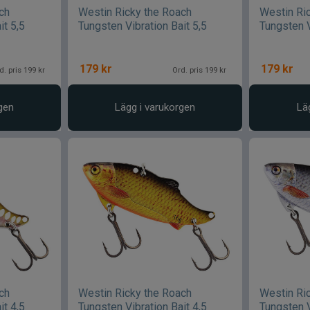
ch
Westin Ricky the Roach
Westin Ri
it 5,5
Tungsten Vibration Bait 5,5
Tungsten V
179
kr
179
kr
d. pris 199 kr
Ord. pris 199 kr
gen
Lägg i varukorgen
Lä
ch
Westin Ricky the Roach
Westin Ri
it 4,5
Tungsten Vibration Bait 4,5
Tungsten V