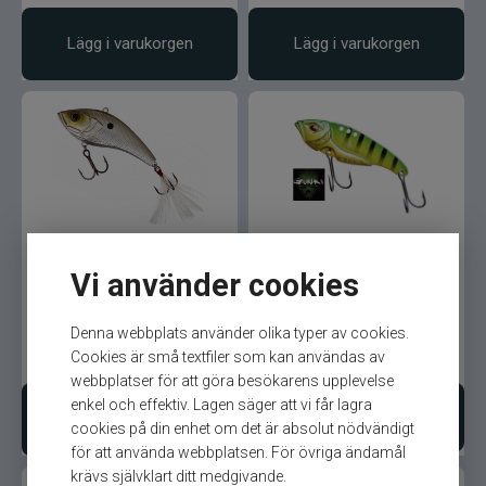
Lägg i varukorgen
Lägg i varukorgen
Kaiju Boost 55S
Kaiju Blade 65 6,5cm/20g
5,5cm/8,4g Flash Bait
Flash Tiger
Vi använder cookies
Denna webbplats använder olika typer av cookies.
Cookies är små textfiler som kan användas av
119
kr
89
kr
Ord. pris 159 kr
Ord. pris 129 kr
webbplatser för att göra besökarens upplevelse
enkel och effektiv. Lagen säger att vi får lagra
Lägg i varukorgen
Bevaka produkt
cookies på din enhet om det är absolut nödvändigt
för att använda webbplatsen. För övriga ändamål
krävs självklart ditt medgivande.