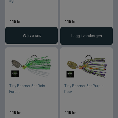
5gr
115
kr
115
kr
Välj variant
Lägg i varukorgen
Tiny Boomer 5gr Rain
Tiny Boomer 5gr Purple
Forest
Rock
115
kr
115
kr