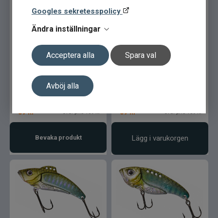
Googles sekretesspolicy
Ändra inställningar
Acceptera alla
Spara val
Kaiju Blade 55 5,5cm/12g
Kaiju Blade 55 5,5cm/12g
Wild Perch
Mat Firetiger
Avböj alla
89
kr
89
kr
Ord. pris 139 kr
Ord. pris 139 kr
Bevaka produkt
Lägg i varukorgen