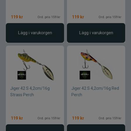
119
kr
119
kr
Ord. pris 159 kr
Ord. pris 159 kr
Lägg i varukorgen
Lägg i varukorgen
Jiger 42 S 4,2cm/16g
Jiger 42 S 4,2cm/16g Red
Strass Perch
Perch
119
kr
119
kr
Ord. pris 159 kr
Ord. pris 159 kr