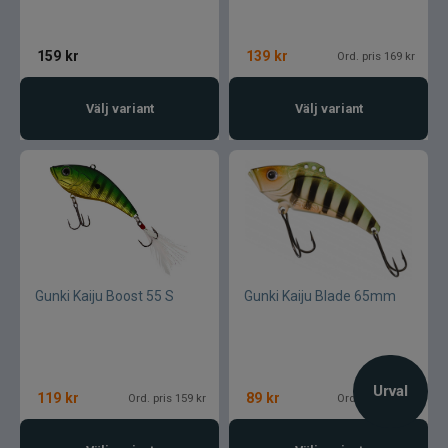
159
kr
139
kr
Ord. pris 169 kr
Välj variant
Välj variant
Gunki Kaiju Boost 55 S
Gunki Kaiju Blade 65mm
Urval
119
kr
89
kr
Ord. pris 159 kr
Ord. pris 139 kr