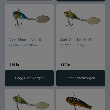
Gunki Shocker Vib 10
Gunki Shocker Vib 10
2,9cm/11,8g Bleek
2,9cm/11,8g Ayu
119
kr
119
kr
Lägg i varukorgen
Lägg i varukorgen