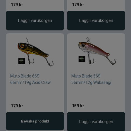
179
kr
179
kr
Lägg i varukorgen
Lägg i varukorgen
Muto Blade 66S
Muto Blade 56S
66mm/19g Acid Craw
56mm/12g Wakasagi
179
kr
159
kr
Bevaka produkt
Lägg i varukorgen