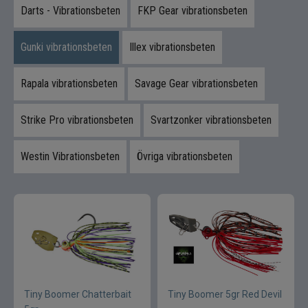
Flugbindning
Darts - Vibrationsbeten
FKP Gear vibrationsbeten
Flugfiske
Gunki vibrationsbeten
Illex vibrationsbeten
Vinterfiske
Rapala vibrationsbeten
Savage Gear vibrationsbeten
Kläder
Strike Pro vibrationsbeten
Svartzonker vibrationsbeten
Trolling
Westin Vibrationsbeten
Övriga vibrationsbeten
Specimenfiske
Varumärken
Tiny Boomer Chatterbait
Tiny Boomer 5gr Red Devil