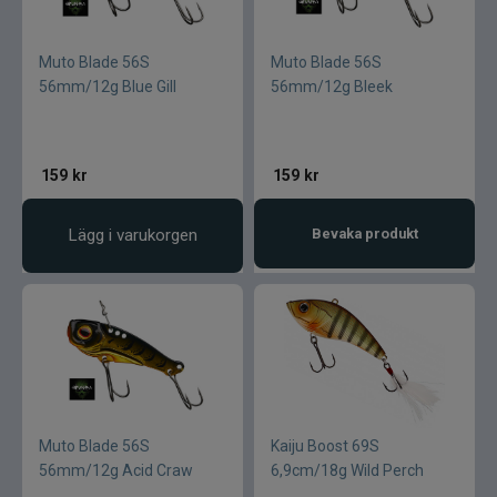
Muto Blade 56S
Muto Blade 56S
56mm/12g Blue Gill
56mm/12g Bleek
159
kr
159
kr
Lägg i varukorgen
Bevaka produkt
Muto Blade 56S
Kaiju Boost 69S
56mm/12g Acid Craw
6,9cm/18g Wild Perch