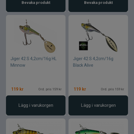
Bevaka produkt
Bevaka produkt
Jiger 42 S 4,2cm/16g HL
Jiger 42 S 4,2cm/16g
Minnow
Black Alive
119
kr
119
kr
Ord. pris 159 kr
Ord. pris 159 kr
Lägg i varukorgen
Lägg i varukorgen