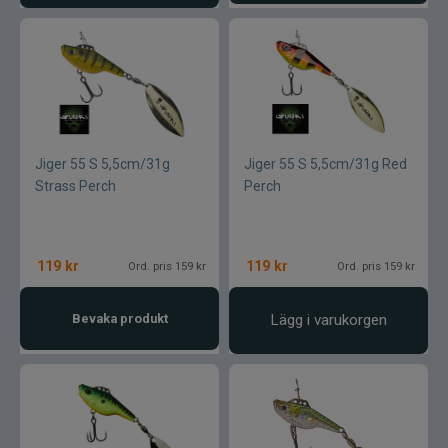
Jiger 55 S 5,5cm/31g
Jiger 55 S 5,5cm/31g Red
Strass Perch
Perch
119
kr
119
kr
Ord. pris 159 kr
Ord. pris 159 kr
Bevaka produkt
Lägg i varukorgen