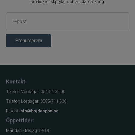
om fiske, fiskprylar och allt däromkring.
Prenumerera
Kontakt
Telefon Vardagar: 054-54 30 00
Telefon Lördagar: 0565-711 600
E-post:
info@bojdaspon.se
Öppettider:
Måndag - fredag 10-18