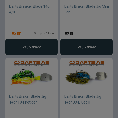
Darts Breaker Blade 14g
Darts Braker Blade Jig Mini
4/0
5gr
105
kr
89
kr
Ord. pris 115 kr
Välj variant
Välj variant
Darts Braker Blade Jig
Darts Braker Blade Jig
14gr 10-Firetiger
14gr 09-Bluegill