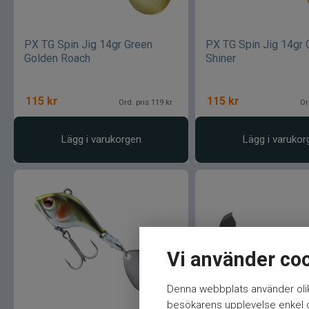
PX TG Spin Jig 14gr Green
PX TG Spin Jig 14gr 
Golden Roach
Shiner
115
kr
115
kr
Ord. pris 119 kr
Or
Lägg i varukorgen
Lägg i varukor
Vi använder co
Denna webbplats använder olik
besökarens upplevelse enkel oc