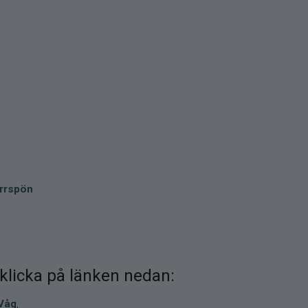
rrspön
å klicka på länken nedan:
Våg
,