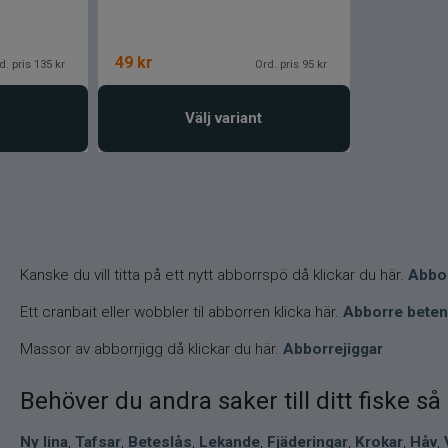
49
kr
d. pris 135 kr
Ord. pris 95 kr
Välj variant
Kanske du vill titta på ett nytt abborrspö då klickar du här.
Abbo
Ett cranbait eller wobbler til abborren klicka här.
Abborre beten
Massor av abborrjigg då klickar du här.
Abborrejiggar
Behöver du andra saker till ditt fiske s
Ny lina
,
Tafsar
,
Beteslås
,
Lekande
,
Fjäderingar
,
Krokar
,
Håv
,