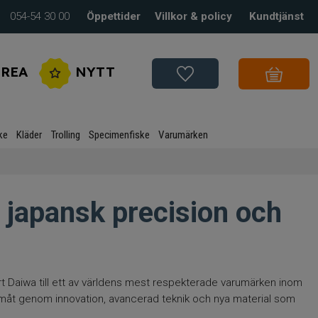
054-54 30 00
Öppettider
Villkor & policy
Kundtjänst
REA
NYTT
ke
Kläder
Trolling
Specimenfiske
Varumärken
 japansk precision och
t Daiwa till ett av världens mest respekterade varumärken inom
ramåt genom innovation, avancerad teknik och nya material som