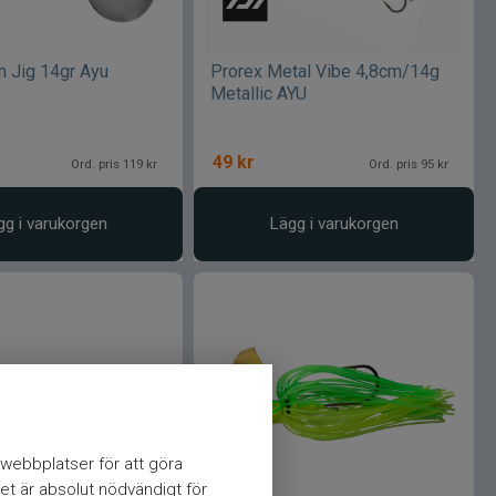
n Jig 14gr Ayu
Prorex Metal Vibe 4,8cm/14g
Metallic AYU
49
kr
Ord. pris 119 kr
Ord. pris 95 kr
gg i varukorgen
Lägg i varukorgen
webbplatser för att göra
et är absolut nödvändigt för