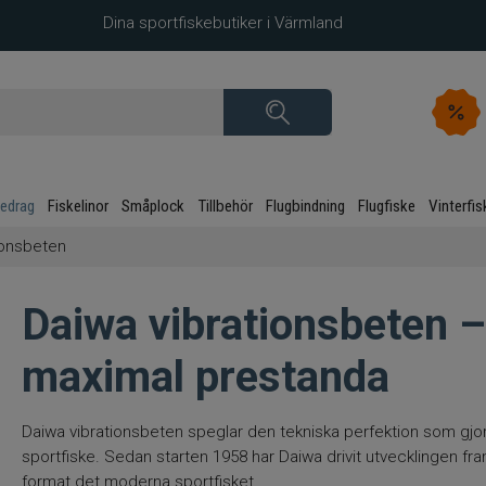
Dina sportfiskebutiker i Värmland
kedrag
Fiskelinor
Småplock
Tillbehör
Flugbindning
Flugfiske
Vinterfis
ionsbeten
Daiwa vibrationsbeten –
maximal prestanda
Daiwa vibrationsbeten speglar den tekniska perfektion som gjor
sportfiske. Sedan starten 1958 har Daiwa drivit utvecklingen f
format det moderna sportfisket.