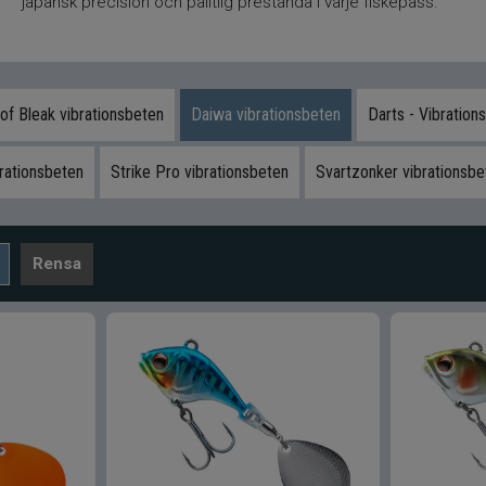
japansk precision och pålitlig prestanda i varje fiskepass.
 of Bleak vibrationsbeten
Daiwa vibrationsbeten
Darts - Vibration
rationsbeten
Strike Pro vibrationsbeten
Svartzonker vibrationsbe
Rensa