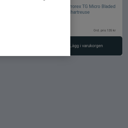
rex TG Micro Bladed
Daiwa Prorex TG Micro Bladed
ddy Orange
Jig 8g Chartreuse
125
kr
Ord. pris 135 kr
Ord. pris 135 kr
gg i varukorgen
Lägg i varukorgen