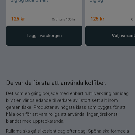
Jig 8g Blue Smelt
Jig 8g
125
kr
125
kr
Ord. pris 135 kr
Or
Lägg i varukorgen
Välj variant
De var de första att använda kolfiber.
Det som en gång började med enbart rulltillverkning har idag
blivit en världsledande tillverkare av i stort sett allt inom
genren fiske. Produkter av högsta klass som byggts för att
hålla och för att vara roliga att använda. Ingenjörskonst
blandat med upptäckaranda.
Rullarna ska gå silkeslent dag efter dag. Spöna ska förmedla