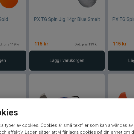
Gold
PX TG Spin Jig 14gr Blue Smelt
PX TG Spi
115
kr
115
kr
d. pris 119 kr
Ord. pris 119 kr
gen
Lägg i varukorgen
Lä
okies
a typer av cookies. Cookies är små textfiler som kan användas av 
h effektiv. Lagen säger att vi får lagra cookies på din enhet om d