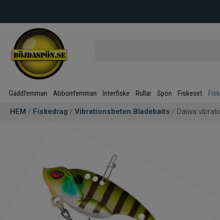
Gäddfemman
Abborrfemman
Interfiske
Rullar
Spön
Fiskeset
Fis
HEM
/
Fiskedrag
/
Vibrationsbeten Bladebaits
/ Daiwa vibrat