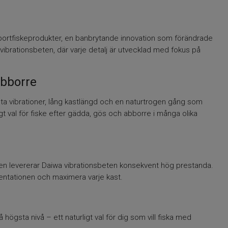
i sportfiskeprodukter, en banbrytande innovation som förändrade
vibrationsbeten, där varje detalj är utvecklad med fokus på
abborre
ta vibrationer, lång kastlängd och en naturtrogen gång som
ligt val för fiske efter gädda, gös och abborre i många olika
ngen levererar Daiwa vibrationsbeten konsekvent hög prestanda.
esentationen och maximera varje kast.
högsta nivå – ett naturligt val för dig som vill fiska med