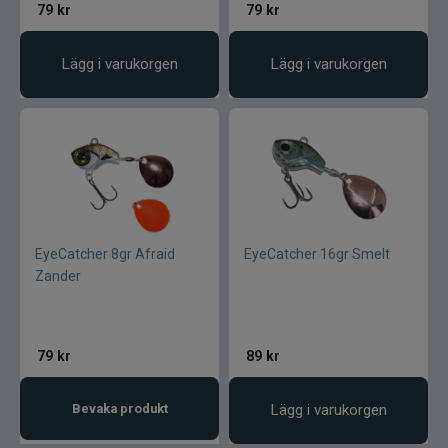
79
kr
79
kr
Lägg i varukorgen
Lägg i varukorgen
EyeCatcher 8gr Afraid
EyeCatcher 16gr Smelt
Zander
79
kr
89
kr
Bevaka produkt
Lägg i varukorgen