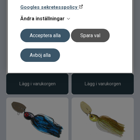
Googles sekretesspolicy
Ändra inställningar
EyeChatter 10gr Fire Craw
EyeChatter 10gr Dirty
Acceptera alla
Spara val
Roach
Avböj alla
79
kr
79
kr
Lägg i varukorgen
Lägg i varukorgen