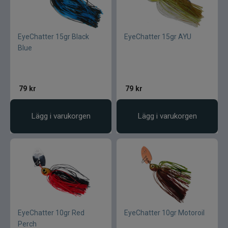
EyeChatter 15gr Black
EyeChatter 15gr AYU
Blue
79
kr
79
kr
Lägg i varukorgen
Lägg i varukorgen
EyeChatter 10gr Red
EyeChatter 10gr Motoroil
Perch