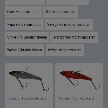
Flugbindning
Gunki vibrationsbeten
Illex vibrationsbeten
Flugfiske
Rapala vibrationsbeten
Savage Gear vibrationsbeten
Vinterfiske
Strike Pro vibrationsbeten
Svartzonker vibrationsbeten
Kläder
Westin Vibrationsbeten
Övriga vibrationsbeten
Trolling
Specimenfiske
Varumärken
Vibrator 16gr Sick Roach
Vibrator 16gr Red Perch