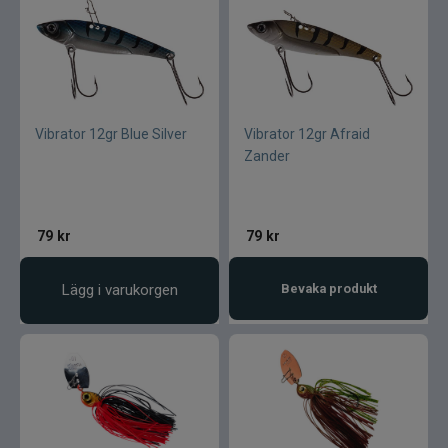
Vibrator 12gr Blue Silver
Vibrator 12gr Afraid
Zander
79
kr
79
kr
Lägg i varukorgen
Bevaka produkt