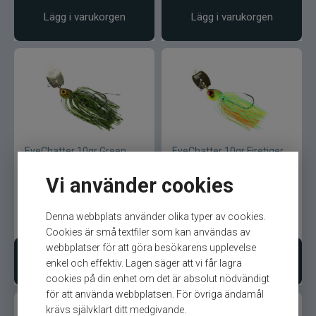
Lägg i varukorgen
Lägg i varukorgen
EyeChatter 10gr Green
EyeChatter 10gr Firetiger
Pumpkin
Vi använder cookies
Denna webbplats använder olika typer av cookies.
79
kr
79
kr
Cookies är små textfiler som kan användas av
webbplatser för att göra besökarens upplevelse
Lägg i varukorgen
Lägg i varukorgen
enkel och effektiv. Lagen säger att vi får lagra
cookies på din enhet om det är absolut nödvändigt
för att använda webbplatsen. För övriga ändamål
krävs självklart ditt medgivande.