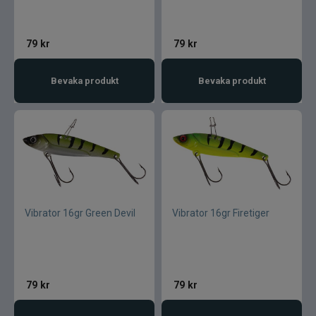
79
kr
79
kr
Bevaka produkt
Bevaka produkt
Vibrator 16gr Green Devil
Vibrator 16gr Firetiger
79
kr
79
kr