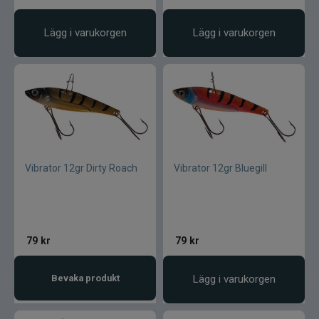
Lägg i varukorgen
Lägg i varukorgen
Vibrator 12gr Dirty Roach
Vibrator 12gr Bluegill
79
kr
79
kr
Bevaka produkt
Lägg i varukorgen