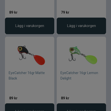
89
kr
79
kr
Lägg i varukorgen
Lägg i varukorgen
EyeCatcher 16gr Matte
EyeCatcher 16gr Lemon
Black
Delight
89
kr
89
kr