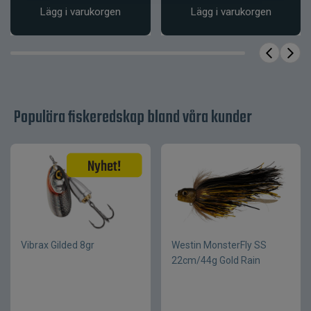
Lägg i varukorgen
Lägg i varukorgen
Stort jerkbait med bred glidande
rörelse
Utvecklat för aktivt predatorfiske
Realistisk design som imiterar bytesfisk
Stabil balans mellan jerk och pauser
Populära fiskeredskap bland våra kunder
Mångsidigt bete för olika fisketekniker
Produktfakta
Egenskap
Värde
Flytkraft
Sinking
Fiskedjup
ca 0–1,5 m
Konstruktion
Hårdbete i plast
Vibrax Gilded 8gr
Westin MonsterFly SS
Bred, glidande sida-
22cm/44g Gold Rain
Simrörelse
sida gång