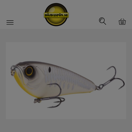
Gäddfemman
Abborrfemman
Interfiske
Rullar
Spön
Fiskeset
Fiskedrag