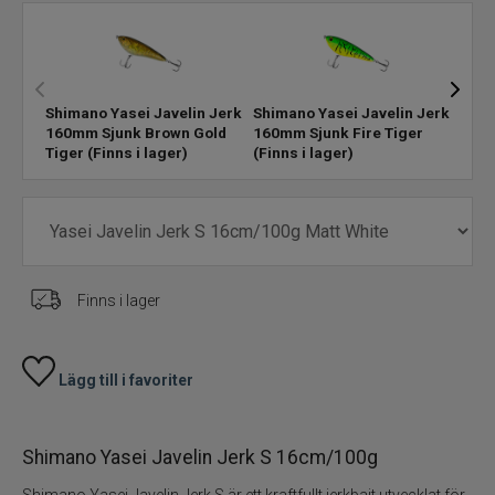
Skeddrag
Havsfiske
Shimano Yasei Javelin Jerk
Shimano Yasei Javelin Jerk
Shim
160mm Sjunk Brown Gold
160mm Sjunk Fire Tiger
160m
Tiger
(Finns i lager)
(Finns i lager)
1 kva
PowerBait/Gulp
Trollingbeten
Spinnflugor
Finns i lager
Fiskelinor
Lägg till i favoriter
Småplock
Tillbehör
Shimano Yasei Javelin Jerk S 16cm/100g
Shimano Yasei Javelin Jerk S är ett kraftfullt jerkbait utvecklat för