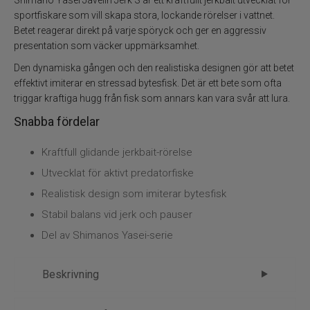
Flugbindning
sportfiskare som vill skapa stora, lockande rörelser i vattnet.
Betet reagerar direkt på varje spöryck och ger en aggressiv
Flugfiske
presentation som väcker uppmärksamhet.
Den dynamiska gången och den realistiska designen gör att betet
Vinterfiske
effektivt imiterar en stressad bytesfisk. Det är ett bete som ofta
triggar kraftiga hugg från fisk som annars kan vara svår att lura.
Kläder
Snabba fördelar
Trolling
Kraftfull glidande jerkbait-rörelse
Utvecklat för aktivt predatorfiske
Specimenfiske
Realistisk design som imiterar bytesfisk
Stabil balans vid jerk och pauser
Varumärken
Del av Shimanos Yasei-serie
Beskrivning