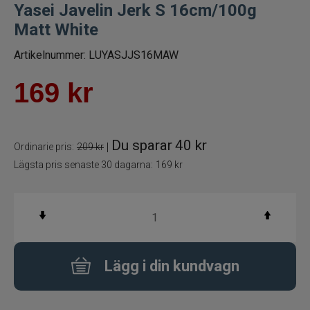
Yasei Javelin Jerk S 16cm/100g
Betespaket
Matt White
Artikelnummer:
LUYASJJS16MAW
Handgjorda beten
169
kr
Jiggar och Gummibeten
Jerkbaits - tailbaits
Du sparar
40 kr
|
Ordinarie pris:
209 kr
Wobbler
Lägsta pris senaste 30 dagarna:
169 kr
Vibrationsbeten Bladebaits
Ytbete
Lägg i din kundvagn
Gäddspinnare
Spinnare