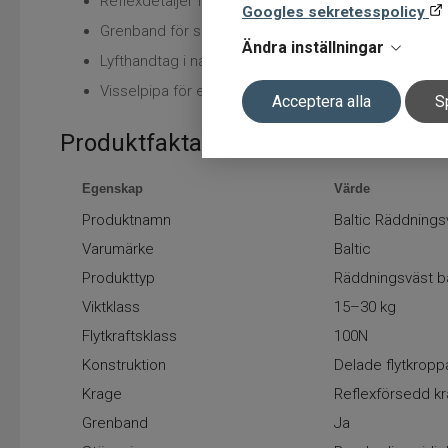
Reflexdetaljer för hög synlighet
Googles sekretesspolicy
Grenband för säker passform
Ändra inställningar
Lyfthandtag i nacke
Visselpipa för extra säkerhet
Acceptera alla
S
Produktfakta
Egenskap
Värde
Produktnamn
Baltic Räddnings
Varumärke
Baltic
Produkttyp
Räddningsväst b
Viktklass
15–30 kg
Flytkraftsklass
100N
Konstruktion
Delade flytkropp
Krage
Reflexförsedd k
Grenband
Ja