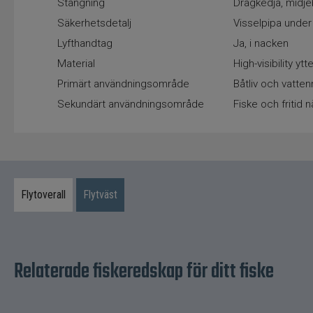
Stängning
Dragkedja, midj
Säkerhetsdetalj
Visselpipa under
Lyfthandtag
Ja, i nacken
Material
High-visibility ytt
Primärt användningsområde
Båtliv och vatten
Sekundärt användningsområde
Fiske och fritid 
Flytoverall
Flytväst
Relaterade fiskeredskap för ditt fiske