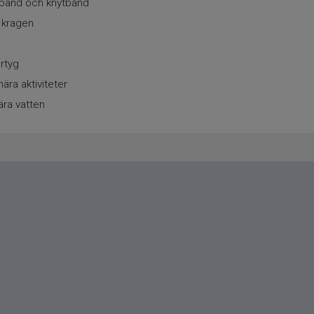
eband och knytband
 kragen
ertyg
nära aktiviteter
nära vatten