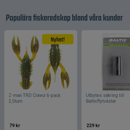
Populära fiskeredskap bland våra kunder
Z-man TRD Crawz 6-pack
Utbytes säkring till
2,5tum
Balticflytvästar
79
kr
229
kr