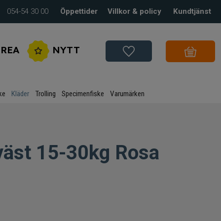
054-54 30 00
Öppettider
Villkor & policy
Kundtjänst
REA
NYTT
ke
Kläder
Trolling
Specimenfiske
Varumärken
väst 15-30kg Rosa