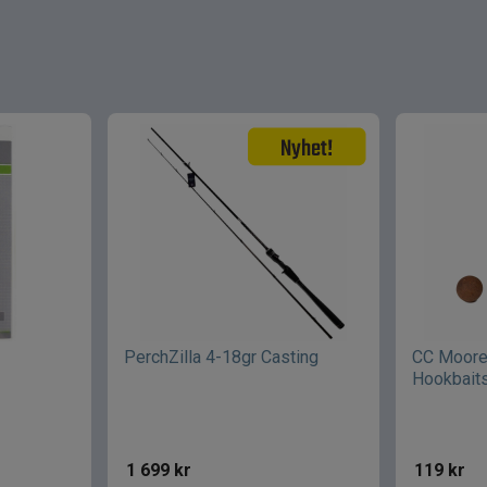
PerchZilla 4-18gr Casting
CC Moore 
Hookbait
1 699
kr
119
kr