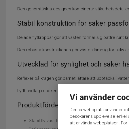
Den genomtänkta designen kombinerar säkerhetsdetaljer 
Stabil konstruktion för säker passf
Delade flytkroppar gör att västen formar sig bättre runt kr
Den robusta konstruktionen gör västen lämplig för aktiv 
Utvecklad för synlighet och säker h
Reflexer på kragen gör barnet lättare att upptäcka i vatten 
Lyfthandtag i nacken och visselpipa under kragen ger extra
Vi använder co
Produktfördelar
Denna webbplats använder olik
besökarens upplevelse enkel oc
Stabil flytväst för barn
att använda webbplatsen. För ö