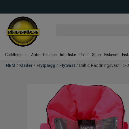
Gäddfemman
Abborrfemman
Interfiske
Rullar
Spön
Fiskeset
Fis
HEM
/
Kläder
/
Flytplagg
/
Flytväst
/ Baltic Räddningsväst 15-