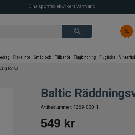
Dina sportfiskebutiker i Värmland
kedrag
Fiskelinor
Småplock
Tillbehör
Flugbindning
Flugfiske
Vinterfis
30kg Rosa
Baltic Räddnings
Artikelnummer:
1269-000-1
549
kr