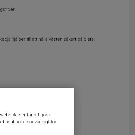
gstiden.
ja hjälper till att hålla västen säkert på plats.
webbplatser för att göra
et är absolut nödvändigt för