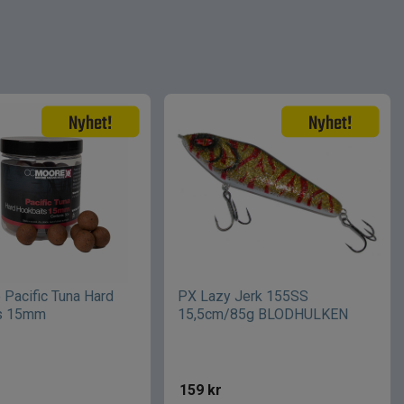
Pacific Tuna Hard
PX Lazy Jerk 155SS
s 15mm
15,5cm/85g BLODHULKEN
159
kr