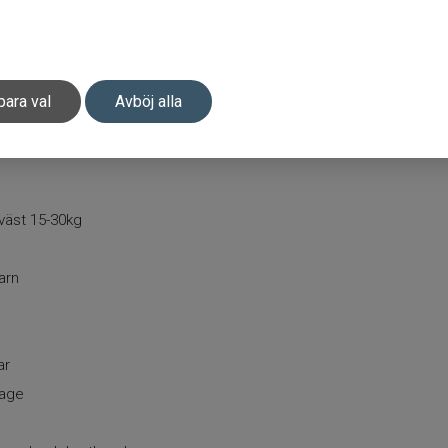
para val
Avböj alla
väst 15-30kg
arn
ar
rage