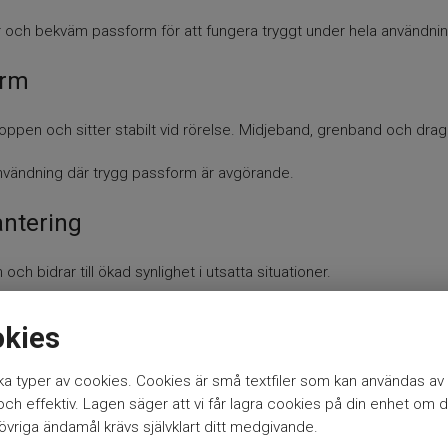
och bekväm passform för att fungera tryggt under hela användnin
orm
oppen och sitter stabilt vid rörelse. Midjeband, grenband och dragked
användning där trygg passform är avgörande.
antering
och bidrar till ökad synlighet i utsatta situationer.
 säkerhetsfunktioner som är viktiga vid båtliv och fiske.
okies
a typer av cookies. Cookies är små textfiler som kan användas av 
h effektiv. Lagen säger att vi får lagra cookies på din enhet om d
vriga ändamål krävs självklart ditt medgivande.