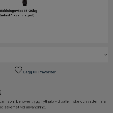
 Räddningsväst 15-30kg
ndast 1 kvar i lager!)
Lägg till i favoriter
g
arn som behöver trygg flythjälp vid båtliv, fiske och vattennära
lig säkerhet vid användning.