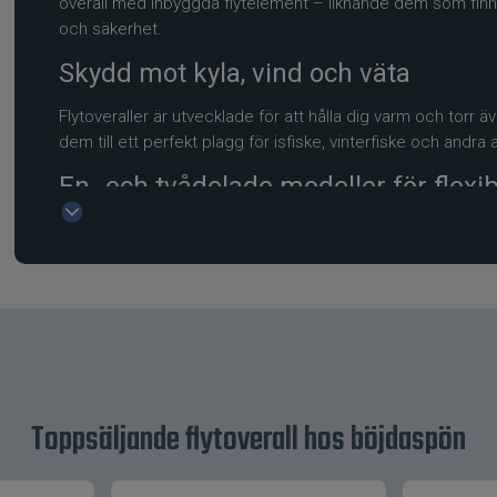
overall med inbyggda flytelement – liknande dem som finns i
och säkerhet.
Skydd mot kyla, vind och väta
Flytoveraller är utvecklade för att hålla dig varm och torr ä
dem till ett perfekt plagg för isfiske, vinterfiske och andra
En- och tvådelade modeller för flex
Du kan välja mellan hel flytoverall eller tvådelade modeller
hög flexibilitet och gör plagget användbart i flera olika situ
Populärt bland fiskare och snöskote
Flytoveraller har blivit mycket populära bland både sportf
värme, rörelsefrihet och inbyggd säkerhet.
Trygghet och komfort hela dagen
Toppsäljande flytoverall hos böjdaspön
Utforska vårt sortiment av flytoveraller hos böjdaspön.se
och komfort när vädret visar sin tuffaste sida.