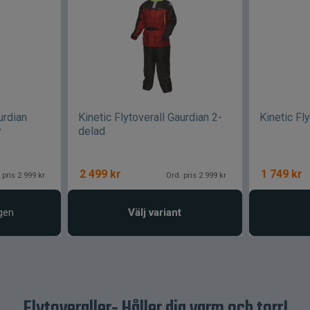
urdian
Kinetic Flytoverall Gaurdian 2-
Kinetic Fl
y
delad
2 499
kr
1 749
kr
 pris 2 999 kr
Ord. pris 2 999 kr
gen
Välj variant
Flytoveraller- Håller dig varm och torr!