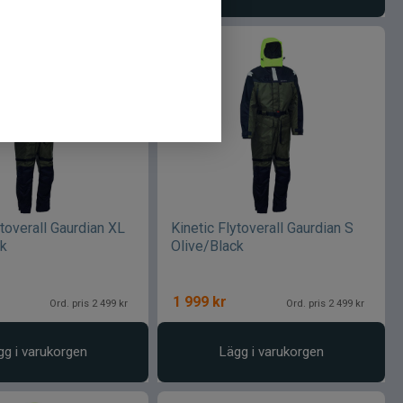
ytoverall Gaurdian XL
Kinetic Flytoverall Gaurdian S
ck
Olive/Black
1 999
kr
Ord. pris 2 499 kr
Ord. pris 2 499 kr
gg i varukorgen
Lägg i varukorgen