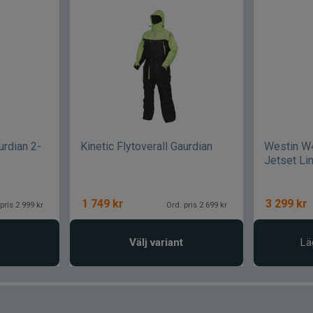
urdian 2-
Kinetic Flytoverall Gaurdian
Westin W4
Jetset Li
1 749
kr
3 299
kr
pris 2 999 kr
Ord. pris 2 699 kr
Välj variant
Lä