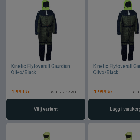
Kinetic Flytoverall Gaurdian
Kinetic Flytoverall G
Olive/Black
Olive/Black
1 999
kr
1 999
kr
Ord. pris 2 499 kr
Ord.
Välj variant
Lägg i varukor