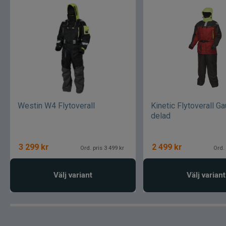
Westin W4 Flytoverall
Kinetic Flytoverall Ga
delad
3 299
kr
2 499
kr
Ord. pris 3 499 kr
Ord. 
Välj variant
Välj variant