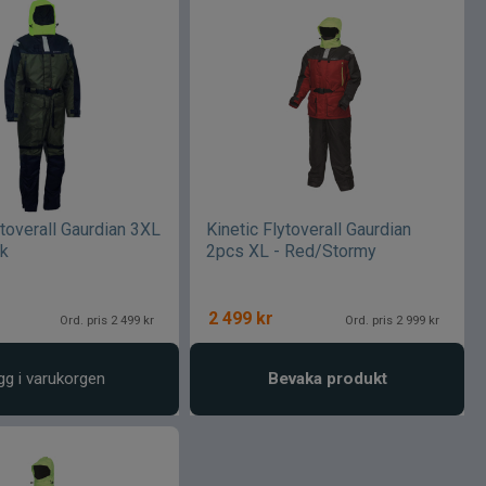
ytoverall Gaurdian 3XL
Kinetic Flytoverall Gaurdian
ck
2pcs XL - Red/Stormy
2 499
kr
Ord. pris 2 499 kr
Ord. pris 2 999 kr
gg i varukorgen
Bevaka produkt