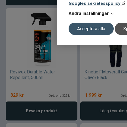
Googles sekretesspolicy
Ändra inställningar
Acceptera alla
S
Revivex Durable Water
Kinetic Flytoverall G
Repellent, 500ml
Olive/Black
329
kr
1 999
kr
Ord. pris 329 kr
Ord.
Bevaka produkt
Lägg i varukor