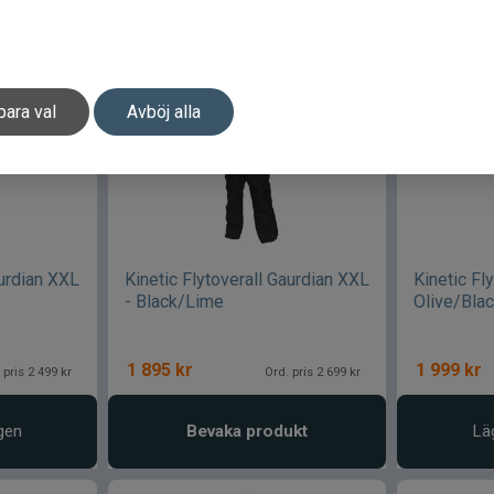
para val
Avböj alla
aurdian XXL
Kinetic Flytoverall Gaurdian XXL
Kinetic Fl
- Black/Lime
Olive/Bla
1 895
kr
1 999
kr
 pris 2 499 kr
Ord. pris 2 699 kr
gen
Bevaka produkt
Lä