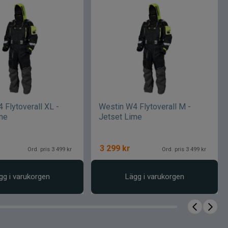
 Flytoverall XL -
Westin W4 Flytoverall M -
me
Jetset Lime
3 299
kr
Ord. pris 3 499 kr
Ord. pris 3 499 kr
gg i varukorgen
Lägg i varukorgen