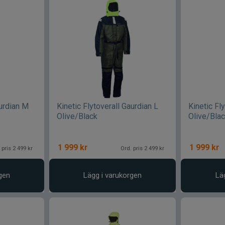
aurdian M
Kinetic Flytoverall Gaurdian L
Kinetic Fl
Olive/Black
Olive/Bla
1 999
kr
1 999
kr
 pris 2 499 kr
Ord. pris 2 499 kr
gen
Lägg i varukorgen
Lä