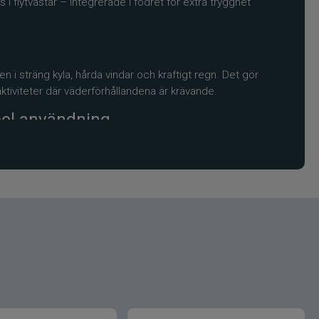
 flytvästar – integrerade i fodret för extra trygghet
ven i sträng kyla, hårda vindar och kraftigt regn. Det gör
 aktiviteter där väderförhållandena är krävande.
ibel användning
 där byxa och jacka kan användas var för sig. Det ger
ationer.
råkare
iskare och snöskoteråkare tack vare sin kombination av
 och utrusta dig med ett plagg som ger dig både skydd