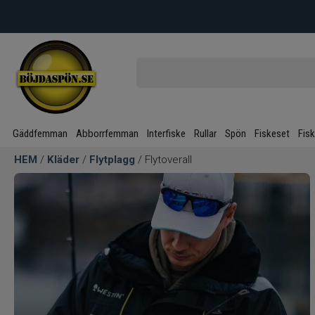
Gäddfemman
Abborrfemman
Interfiske
Rullar
Spön
Fiskeset
Fis
HEM
/
Kläder
/
Flytplagg
/ Flytoverall