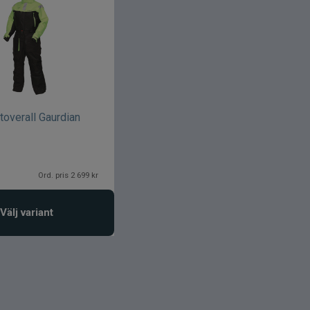
ytoverall Gaurdian
Ord. pris 2 699 kr
Välj variant