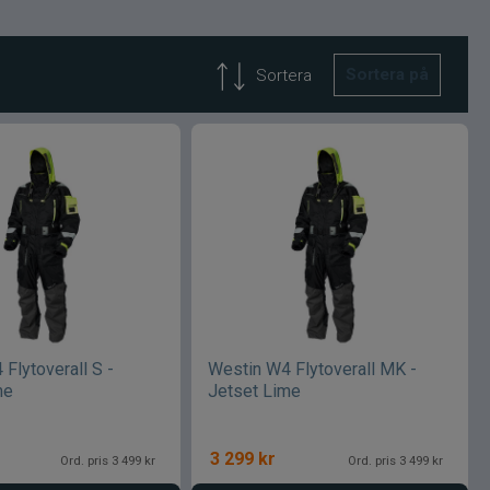
Sortera på
Sortera
Flytoverall S -
Westin W4 Flytoverall MK -
me
Jetset Lime
3 299
kr
Ord. pris 3 499 kr
Ord. pris 3 499 kr