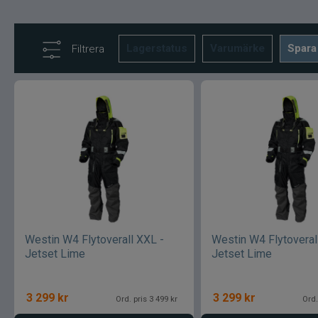
Lagerstatus
Varumärke
Spara
Filtrera
Westin W4 Flytoverall XXL -
Westin W4 Flytoveral
Jetset Lime
Jetset Lime
3 299
kr
3 299
kr
Ord. pris 3 499 kr
Ord.