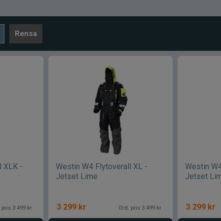
Rensa
l XLK -
Westin W4 Flytoverall XL -
Westin W4 
Jetset Lime
Jetset Li
3 299
kr
3 299
kr
 pris 3 499 kr
Ord. pris 3 499 kr