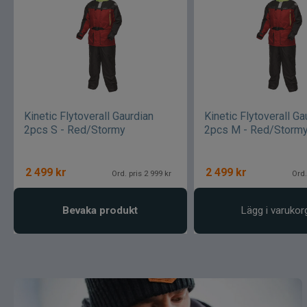
Kinetic Flytoverall Gaurdian
Kinetic Flytoverall Ga
2pcs S - Red/Stormy
2pcs M - Red/Storm
2 499
kr
2 499
kr
Ord. pris 2 999 kr
Ord.
Bevaka produkt
Lägg i varukor