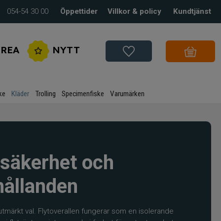
054-54 30 00
Öppettider
Villkor & policy
Kundtjänst
REA
NYTT
ke
Kläder
Trolling
Specimenfiske
Varumärken
 säkerhet och
hållanden
ett utmärkt val. Flytoverallen fungerar som en isolerande