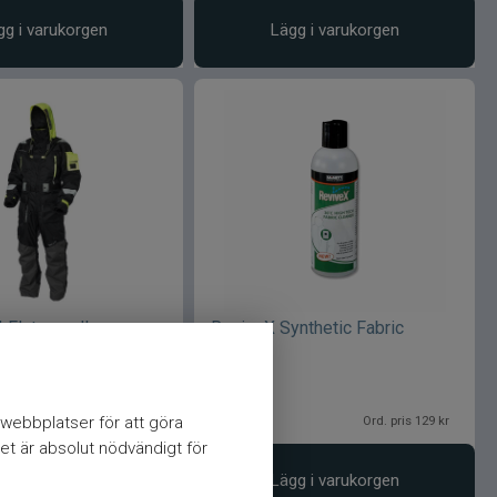
gg i varukorgen
Lägg i varukorgen
 Flytoverall
ReviveX Synthetic Fabric
Cleaner
129
kr
webbplatser för att göra
Ord. pris 3 499 kr
Ord. pris 129 kr
et är absolut nödvändigt för
Välj variant
Lägg i varukorgen