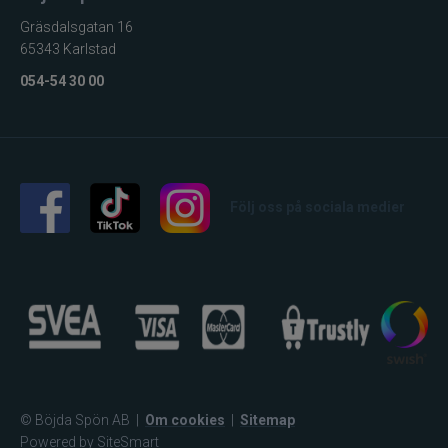
Gräsdalsgatan 16
65343 Karlstad
054-54 30 00
Följ oss på sociala medier
© Böjda Spön AB
|
Om cookies
|
Sitemap
Powered by SiteSmart