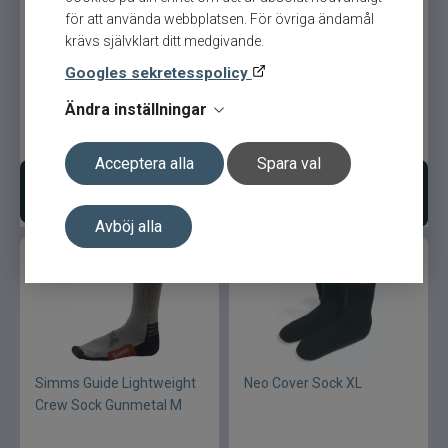
för att använda webbplatsen. För övriga ändamål
Simms Guide Lightweight
Simms Guide Lightweight
krävs självklart ditt medgivande.
Crew Socka Gunmetal
Crew Sock Gunmetal XL
Googles sekretesspolicy
Ändra inställningar
319
kr
319
kr
Acceptera alla
Spara val
Välj variant
Lägg i varukorgen
Avböj alla
Simms Guide Lightweight
Neo Cover Sock XL
Crew Sock Gunmetal M