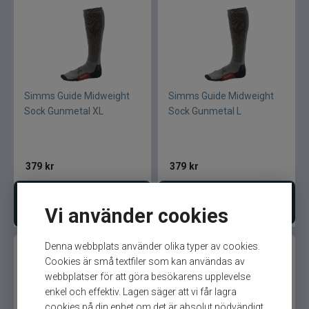
Simms Guide Midweight
Simms Guide Midweight
Sock Gunmetal XL
Sock Gunmetal L
379
kr
379
kr
Lägg i varukorgen
Bevaka produkt
Vi använder cookies
Denna webbplats använder olika typer av cookies.
Cookies är små textfiler som kan användas av
webbplatser för att göra besökarens upplevelse
enkel och effektiv. Lagen säger att vi får lagra
cookies på din enhet om det är absolut nödvändigt