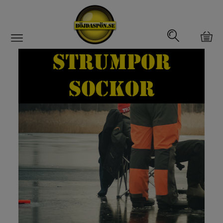
Gäddfemman
Abborrfemman
Interfiske
Rullar
Spön
Fiskeset
Fiskedrag