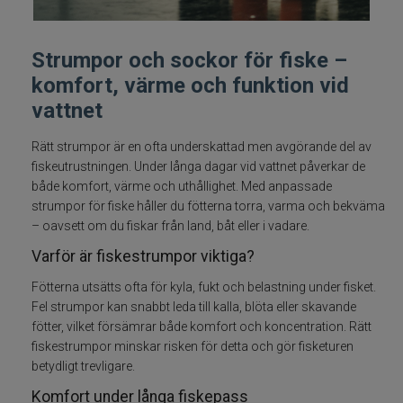
Fiskelinor
Strumpor och sockor för fiske –
Småplock
komfort, värme och funktion vid
vattnet
Tillbehör
Rätt strumpor är en ofta underskattad men avgörande del av
Flugbindning
fiskeutrustningen. Under långa dagar vid vattnet påverkar de
både komfort, värme och uthållighet. Med anpassade
strumpor för fiske håller du fötterna torra, varma och bekväma
Flugfiske
– oavsett om du fiskar från land, båt eller i vadare.
Varför är fiskestrumpor viktiga?
Vinterfiske
Fötterna utsätts ofta för kyla, fukt och belastning under fisket.
Kläder
Fel strumpor kan snabbt leda till kalla, blöta eller skavande
fötter, vilket försämrar både komfort och koncentration. Rätt
fiskestrumpor minskar risken för detta och gör fisketuren
Flytplagg
betydligt trevligare.
Komfort under långa fiskepass
Glasögon