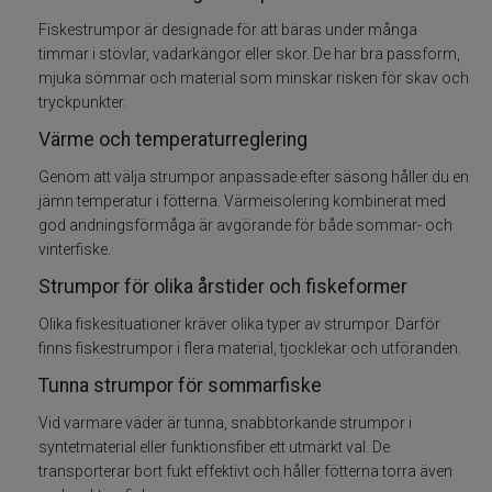
Fiskestrumpor är designade för att bäras under många
Handskar
timmar i stövlar, vadarkängor eller skor. De har bra passform,
mjuka sömmar och material som minskar risken för skav och
tryckpunkter.
Jackor+byxor
Värme och temperaturreglering
Kepsar
Genom att välja strumpor anpassade efter säsong håller du en
jämn temperatur i fötterna. Värmeisolering kombinerat med
Mössor
god andningsförmåga är avgörande för både sommar- och
vinterfiske.
Strumpor+sockor
Strumpor för olika årstider och fiskeformer
Olika fiskesituationer kräver olika typer av strumpor. Därför
Stövlar+kängor
finns fiskestrumpor i flera material, tjocklekar och utföranden.
T-Shirt, skjortor
Tunna strumpor för sommarfiske
Vid varmare väder är tunna, snabbtorkande strumpor i
Vadare
syntetmaterial eller funktionsfiber ett utmärkt val. De
transporterar bort fukt effektivt och håller fötterna torra även