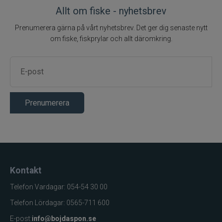
Allt om fiske - nyhetsbrev
Prenumerera gärna på vårt nyhetsbrev. Det ger dig senaste nytt
om fiske, fiskprylar och allt däromkring.
Prenumerera
Kontakt
Telefon Vardagar: 054-54 30 00
Telefon Lördagar: 0565-711 600
E-post:
info@bojdaspon.se