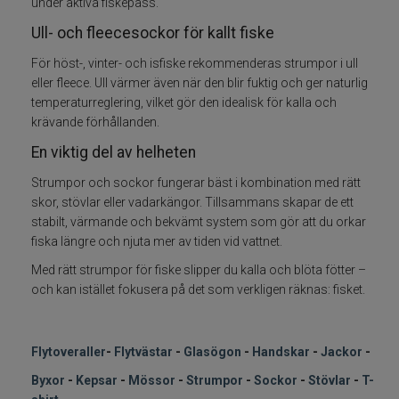
Vadarpaket
under aktiva fiskepass.
Ull- och fleecesockor för kallt fiske
Vadarskor
För höst-, vinter- och isfiske rekommenderas strumpor i ull
eller fleece. Ull värmer även när den blir fuktig och ger naturlig
Trolling
temperaturreglering, vilket gör den idealisk för kalla och
krävande förhållanden.
Specimenfiske
En viktig del av helheten
Strumpor och sockor fungerar bäst i kombination med rätt
Varumärken
skor, stövlar eller vadarkängor. Tillsammans skapar de ett
stabilt, värmande och bekvämt system som gör att du orkar
fiska längre och njuta mer av tiden vid vattnet.
Med rätt strumpor för fiske slipper du kalla och blöta fötter –
och kan istället fokusera på det som verkligen räknas: fisket.
Flytoveraller
-
Flytvästar
-
Glasögon
-
Handskar
-
Jackor
-
Byxor
-
Kepsar
-
Mössor
-
Strumpor
-
Sockor
-
Stövlar
-
T-