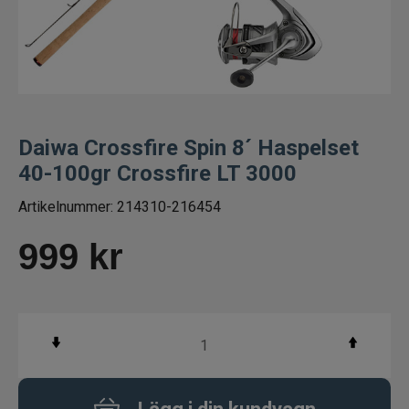
Fiskeset för ädelfisk
Fiskeset för abborre
Flugfiskeset
Daiwa Crossfire Spin 8´ Haspelset
40-100gr Crossfire LT 3000
Havsfiskeset
Artikelnummer:
214310-216454
Trollingset
999
kr
Spinnfiskeset
Vertikalset
Jerkbaitset
Fiskeset för barn