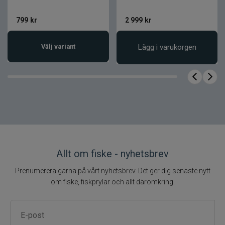
Produkttyp
Haspelset
Spöserie
Crossfire Spin
799
kr
2 999
kr
Spölängd
8 fot (244 cm)
Kastvikt
40–100 g
Välj variant
Lägg i varukorgen
Antal delar
2
Spövikt
240 g
Klingmaterial
Kolfiberkomposit
Ringar
Aluminiumoxid
Handtag
Kork
Rullfäste
DPS-typ
Daiwa Crossfire LT
Rulle
Allt om fiske - nyhetsbrev
3000-C
Prenumerera gärna på vårt nyhetsbrev. Det ger dig senaste nytt
Utväxling
5.3:1
om fiske, fiskprylar och allt däromkring.
Kullager
1BB + 1RB
Vikt rulle
ca 260 g
Maxbroms
10 kg