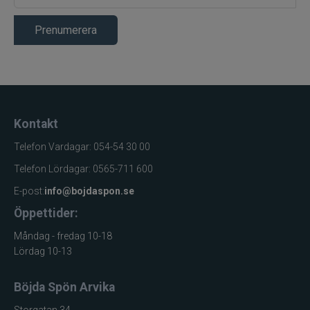
Linintag
ca 80 cm/vevvarv
Linkapacitet
Prenumerera
ca 0,18 mm / 170 m
flätlina
Kontakt
Telefon Vardagar: 054-54 30 00
Telefon Lördagar: 0565-711 600
E-post:
info@bojdaspon.se
Öppettider:
Måndag - fredag 10-18
Lördag 10-13
Böjda Spön Arvika