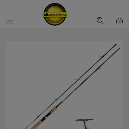
Gäddfemman
Abborrfemman
Interfiske
Rullar
Spön
Fiskeset
Fiskeset för gädda