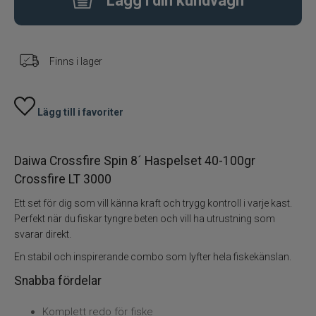
Lägg i din kundvagn
Haspelset
Finns i lager
Fiskedrag
Fiskelinor
Lägg till i favoriter
Småplock
Daiwa Crossfire Spin 8´ Haspelset 40-100gr
Tillbehör
Crossfire LT 3000
Ett set för dig som vill känna kraft och trygg kontroll i varje kast.
Flugbindning
Perfekt när du fiskar tyngre beten och vill ha utrustning som
svarar direkt.
Flugfiske
En stabil och inspirerande combo som lyfter hela fiskekänslan.
Snabba fördelar
Vinterfiske
Komplett redo för fiske