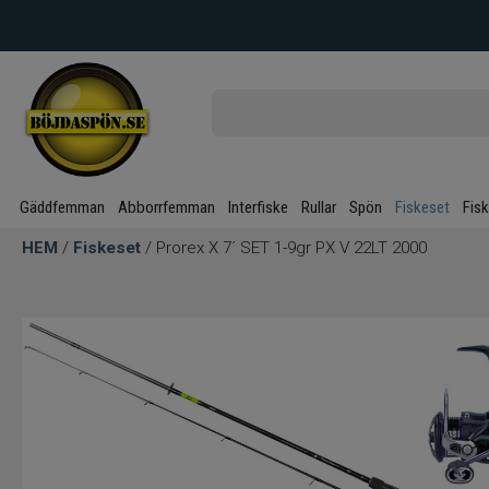
Gäddfemman
Abborrfemman
Interfiske
Rullar
Spön
Fiskeset
Fis
HEM
/
Fiskeset
/ Prorex X 7´ SET 1-9gr PX V 22LT 2000