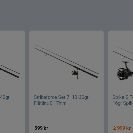
-40gr
Strikeforce Set 7´ 10-30gr
Spike S T
Flätlina 0,17mm
16gr Spi
599
kr
2 999
kr