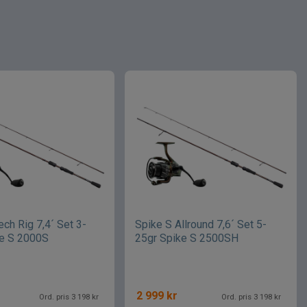
ech Rig 7,4´ Set 3-
Spike S Allround 7,6´ Set 5-
ke S 2000S
25gr Spike S 2500SH
2 999
kr
Ord. pris 3 198 kr
Ord. pris 3 198 kr