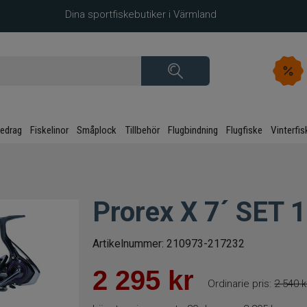
Dina sportfiskebutiker i Värmland
kedrag
Fiskelinor
Småplock
Tillbehör
Flugbindning
Flugfiske
Vinterfis
Prorex X 7´ SET 
Artikelnummer:
210973-217232
2 295
kr
Ordinarie pris:
2 540 k