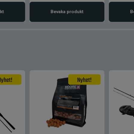
kt
Bevaka produkt
B