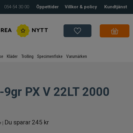
054-54 30 00
Öppettider
Villkor & policy
Kundtjänst
REA
NYTT
ke
Kläder
Trolling
Specimenfiske
Varumärken
1-9gr PX V 22LT 2000
Du sparar
245 kr
r
|