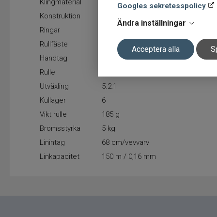
Klingmaterial
HVF kolfiber
Googles sekretesspolicy
Konstruktion
X45 + V-Joint
Ändra inställningar
Ringar
Fuji Fazlite
Rullfäste
Fuji SKSS
Acceptera alla
S
Handtag
EVA split grip
Rulle
Daiwa 22 Prorex V LT 2000
Utväxling
5.2:1
Kullager
6
Vikt rulle
185 g
Bromsstyrka
5 kg
Linintag
68 cm/vevvarv
Linkapacitet
150 m / 0,16 mm