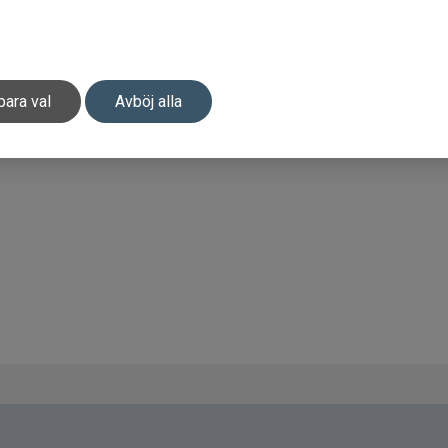
para val
Avböj alla