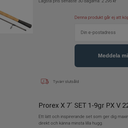
Lägsta pris senaste 30 dagarna:
2 295 kr
Denna produkt går ej att kö
Tyvärr slutsåld
Prorex X 7´ SET 1-9gr PX V 2
Ett lätt och inspirerande set som ger dig maxima
direkt och känna minsta lilla hugg.